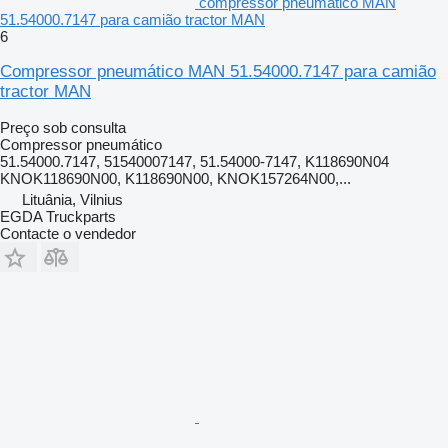
compressor pneumático MAN
51.54000.7147 para camião tractor MAN
6
Compressor pneumático MAN 51.54000.7147 para camião
tractor MAN
Preço sob consulta
Compressor pneumático
51.54000.7147, 51540007147, 51.54000-7147, K118690N04
KNOK118690N00, K118690N00, KNOK157264N00,...
Lituânia, Vilnius
EGDA Truckparts
Contacte o vendedor