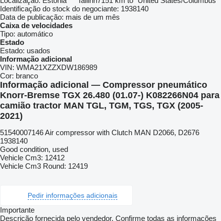
Localização:
Estónia
Tallinn
7151 km to "United States/Columbus"
Identificação do stock do negociante:
1938140
Data de publicação:
mais de um mês
Caixa de velocidades
Tipo:
automático
Estado
Estado:
usados
Informação adicional
VIN:
WMA21XZZXDW186989
Cor:
branco
Informação adicional — Compressor pneumático
Knorr-Bremse TGX 26.480 (01.07-) K082266N04 para
camião tractor MAN TGL, TGM, TGS, TGX (2005-
2021)
51540007146 Air compressor with Clutch MAN D2066, D2676
1938140
Good condition, used
Vehicle Cm3: 12412
Vehicle Cm3 Round: 12419
Pedir informações adicionais
Importante
Descrição fornecida pelo vendedor. Confirme todas as informações