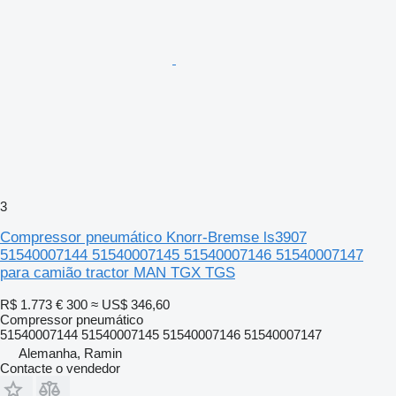
3
Compressor pneumático Knorr-Bremse ls3907
51540007144 51540007145 51540007146 51540007147
para camião tractor MAN TGX TGS
R$ 1.773
€ 300
≈ US$ 346,60
Compressor pneumático
51540007144 51540007145 51540007146 51540007147
Alemanha, Ramin
Contacte o vendedor