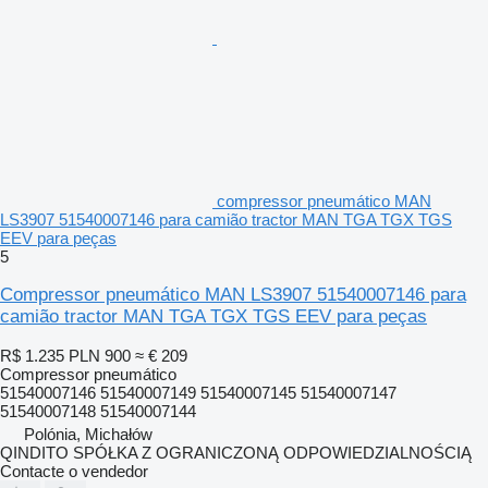
compressor pneumático MAN
LS3907 51540007146 para camião tractor MAN TGA TGX TGS
EEV para peças
5
Compressor pneumático MAN LS3907 51540007146 para
camião tractor MAN TGA TGX TGS EEV para peças
R$ 1.235
PLN 900
≈ € 209
Compressor pneumático
51540007146 51540007149 51540007145 51540007147
51540007148 51540007144
Polónia, Michałów
QINDITO SPÓŁKA Z OGRANICZONĄ ODPOWIEDZIALNOŚCIĄ
Contacte o vendedor