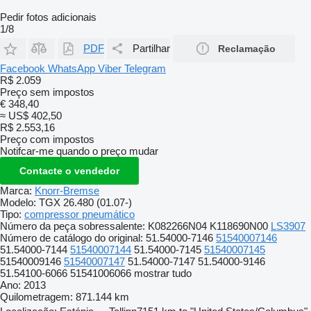
Pedir fotos adicionais
1/8
PDF
Partilhar
Reclamação
Facebook
WhatsApp
Viber
Telegram
R$ 2.059
Preço sem impostos
€ 348,40
≈ US$ 402,50
R$ 2.553,16
Preço com impostos
Notifcar-me quando o preço mudar
Contacte o vendedor
Marca:
Knorr-Bremse
Modelo:
TGX 26.480 (01.07-)
Tipo:
compressor pneumático
Número da peça sobressalente:
K082266N04 K118690N00
LS3907
Número de catálogo do original:
51.54000-7146
51540007146
51.54000-7144
51540007144
51.54000-7145
51540007145
51540009146
51540007147
51.54000-7147 51.54000-9146
51.54100-6066 51541006066
mostrar tudo
Ano:
2013
Quilometragem:
871.144 km