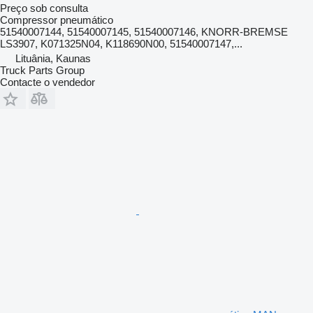
Preço sob consulta
Compressor pneumático
51540007144, 51540007145, 51540007146, KNORR-BREMSE
LS3907, K071325N04, K118690N00, 51540007147,...
Lituânia, Kaunas
Truck Parts Group
Contacte o vendedor