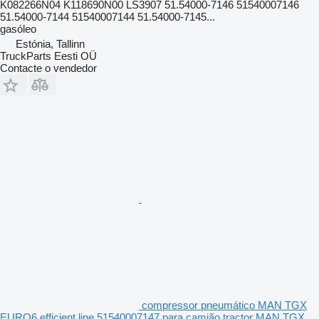
K082266N04 K118690N00 LS3907 51.54000-7146 51540007146
51.54000-7144 51540007144 51.54000-7145...
gasóleo
Estónia, Tallinn
TruckParts Eesti OÜ
Contacte o vendedor
compressor pneumático MAN TGX
EURO6 efficient line 51540007147 para camião tractor MAN TGX