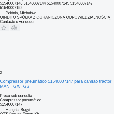
51540007146 51540007144 51540007145 51540007147
51540007152
Polónia, Michałów
QINDITO SPÓŁKA Z OGRANICZONĄ ODPOWIEDZIALNOŚCIĄ
Contacte o vendedor
2
Compressor pneumático 51540007147 para camião tractor
MAN TGX/TGS
Preço sob consulta
Compressor pneumático
51540007147
Hungria, Bugyi
OTT Kamion Expert Kft.