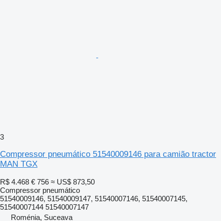
3
Compressor pneumático 51540009146 para camião tractor
MAN TGX
R$ 4.468
€ 756
≈ US$ 873,50
Compressor pneumático
51540009146, 51540009147, 51540007146, 51540007145,
51540007144 51540007147
Roménia, Suceava