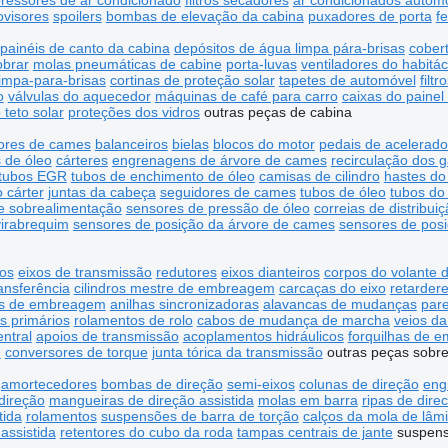
ressores de ar condicionado
filtros secadores
ar condicionados autom
ovisores
spoilers
bombas de elevação da cabina
puxadores de porta
f
painéis de canto da cabina
depósitos de água limpa pára-brisas
cobert
obrar
molas pneumáticas de cabine
porta-luvas
ventiladores do habitác
impa-para-brisas
cortinas de proteção solar
tapetes de automóvel
filt
o
válvulas do aquecedor
máquinas de café para carro
caixas do painel
teto solar
proteções dos vidros
outras peças de cabina
ores de cames
balanceiros
bielas
blocos do motor
pedais de acelerado
os de óleo
cárteres
engrenagens de árvore de cames
recirculação dos 
tubos EGR
tubos de enchimento de óleo
camisas de cilindro
hastes do
 cárter
juntas da cabeça
seguidores de cames
tubos de óleo
tubos do 
e sobrealimentação
sensores de pressão de óleo
correias de distribui
irabrequim
sensores de posição da árvore de cames
sensores de pos
ros
eixos de transmissão
redutores
eixos dianteiros
corpos do volante 
ansferência
cilindros mestre de embreagem
carcaças do eixo
retarder
as de embreagem
anilhas sincronizadoras
alavancas de mudanças
pare
s primários
rolamentos de rolo
cabos de mudança de marcha
veios da
entral
apoios de transmissão
acoplamentos hidráulicos
forquilhas de 
m
conversores de torque
junta tórica da transmissão
outras peças sobr
amortecedores
bombas de direção
semi-eixos
colunas de direção
eng
direção
mangueiras de direção assistida
molas em barra
ripas de dire
tida
rolamentos
suspensões de barra de torção
calços da mola de lâm
assistida
retentores do cubo da roda
tampas centrais de jante
suspens