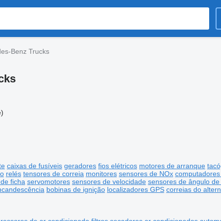
des-Benz Trucks
cks
)
te
caixas de fusíveis
geradores
fios elétricos
motores de arranque
tacó
do
relés
tensores de correia
monitores
sensores de NOx
computadores
 de ficha
servomotores
sensores de velocidade
sensores de ângulo de
incandescência
bobinas de ignição
localizadores GPS
correias do alter