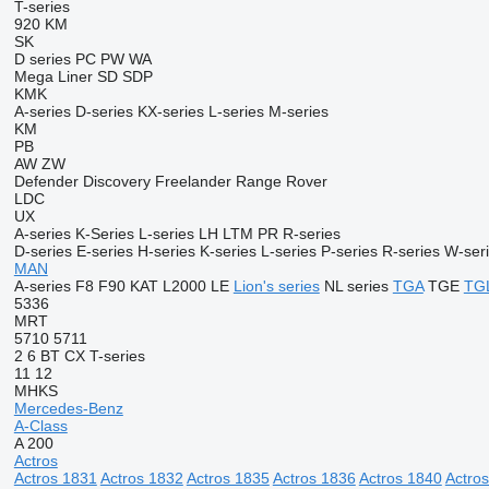
T-series
920
KM
SK
D series
PC
PW
WA
Mega Liner
SD
SDP
KMK
A-series
D-series
KX-series
L-series
M-series
KM
PB
AW
ZW
Defender
Discovery
Freelander
Range Rover
LDC
UX
A-series
K-Series
L-series
LH
LTM
PR
R-series
D-series
E-series
H-series
K-series
L-series
P-series
R-series
W-ser
MAN
A-series
F8
F90
KAT
L2000
LE
Lion's series
NL series
TGA
TGE
TG
5336
MRT
5710
5711
2
6
BT
CX
T-series
11
12
MHKS
Mercedes-Benz
A-Class
A 200
Actros
Actros 1831
Actros 1832
Actros 1835
Actros 1836
Actros 1840
Actro