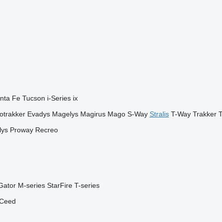
nta Fe
Tucson
i-Series
ix
otrakker
Evadys
Magelys
Magirus
Mago
S-Way
Stralis
T-Way
Trakker
T
lys
Proway
Recreo
Gator
M-series
StarFire
T-series
Ceed