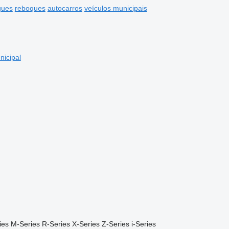
ques
reboques
autocarros
veículos municipais
nicipal
ies
M-Series
R-Series
X-Series
Z-Series
i-Series