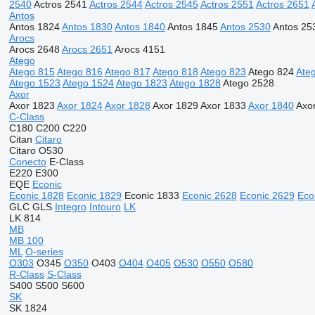
2540
Actros 2541
Actros 2544
Actros 2545
Actros 2551
Actros 2651
Antos
Antos 1824
Antos 1830
Antos 1840
Antos 1845
Antos 2530
Antos 25
Arocs
Arocs 2648
Arocs 2651
Arocs 4151
Atego
Atego 815
Atego 816
Atego 817
Atego 818
Atego 823
Atego 824
Ate
Atego 1523
Atego 1524
Atego 1823
Atego 1828
Atego 2528
Axor
Axor 1823
Axor 1824
Axor 1828
Axor 1829
Axor 1833
Axor 1840
Axo
C-Class
C180
C200
C220
Citan
Citaro
Citaro O530
Conecto
E-Class
E220
E300
EQE
Econic
Econic 1828
Econic 1829
Econic 1833
Econic 2628
Econic 2629
Eco
GLC
GLS
Integro
Intouro
LK
LK 814
MB
MB 100
ML
O-series
O303
O345
O350
O403
O404
O405
O530
O550
O580
R-Class
S-Class
S400
S500
S600
SK
SK 1824