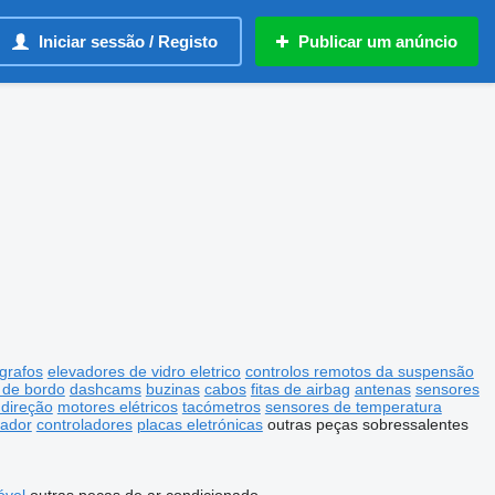
Iniciar sessão / Registo
Publicar um anúncio
grafos
elevadores de vidro eletrico
controlos remotos da suspensão
 de bordo
dashcams
buzinas
cabos
fitas de airbag
antenas
sensores
 direção
motores elétricos
tacómetros
sensores de temperatura
nador
controladores
placas eletrónicas
outras peças sobressalentes