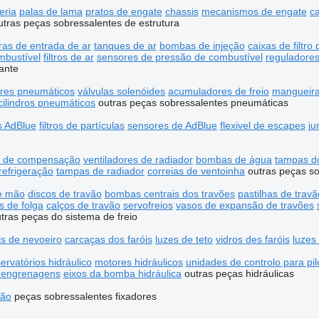
eria
palas de lama
pratos de engate
chassis
mecanismos de engate
c
utras peças sobressalentes de estrutura
as de entrada de ar
tanques de ar
bombas de injeção
caixas de filtro 
ombustível
filtros de ar
sensores de pressão de combustível
reguladores
ante
res pneumáticos
válvulas solenóides
acumuladores de freio
mangueir
cilindros pneumáticos
outras peças sobressalentes pneumáticas
s AdBlue
filtros de partículas
sensores de AdBlue
flexivel de escapes
ju
s de compensação
ventiladores de radiador
bombas de água
tampas do
refrigeração
tampas de radiador
correias de ventoinha
outras peças so
de mão
discos de travão
bombas centrais dos travões
pastilhas de travã
s de folga
calços de travão
servofreios
vasos de expansão de travões
tras peças do sistema de freio
is de nevoeiro
carcaças dos faróis
luzes de teto
vidros des faróis
luzes
ervatórios hidráulico
motores hidráulicos
unidades de controlo para pil
 engrenagens
eixos da bomba hidráulica
outras peças hidráulicas
ção
peças sobressalentes
fixadores