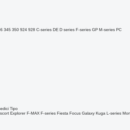
36
345
350
924
928
C-series
DE
D series
F-series
GP
M-series
PC
edici
Tipo
scort
Explorer
F-MAX
F-series
Fiesta
Focus
Galaxy
Kuga
L-series
Mon