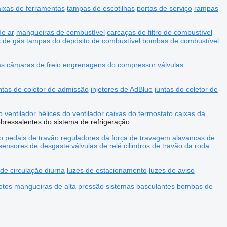
aixas de ferramentas
tampas de escotilhas
portas de serviço
rampas
de ar
mangueiras de combustível
carcaças de filtro de combustível
 de gás
tampas do depósito de combustível
bombas de combustível
as
câmaras de freio
engrenagens do compressor
válvulas
ntas de coletor de admissão
injetores de AdBlue
juntas do coletor de
 ventilador
hélices do ventilador
caixas do termostato
caixas da
bressalentes do sistema de refrigeração
o
pedais de travão
reguladores da força de travagem
alavancas de
sensores de desgaste
válvulas de relé
cilindros de travão da roda
 de circulação diurna
luzes de estacionamento
luzes de aviso
otos
mangueiras de alta pressão
sistemas basculantes
bombas de