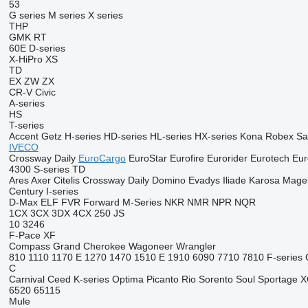
53
G series
M series
X series
THP
GMK
RT
60E
D-series
X-HiPro
XS
TD
EX
ZW
ZX
CR-V
Civic
A-series
HS
T-series
Accent
Getz
H-series
HD-series
HL-series
HX-series
Kona
Robex
Sa
IVECO
Crossway
Daily
EuroCargo
EuroStar
Eurofire
Eurorider
Eurotech
Eur
4300
S-series
TD
Ares
Axer
Citelis
Crossway
Daily
Domino
Evadys
Iliade
Karosa
Mage
Century
I-series
D-Max
ELF
FVR
Forward
M-Series
NKR
NMR
NPR
NQR
1CX
3CX
3DX
4CX
250
JS
10
3246
F-Pace
XF
Compass
Grand Cherokee
Wagoneer
Wrangler
810
1110
1170 E
1270
1470
1510 E
1910
6090
7710
7810
F-series
C
Carnival
Ceed
K-series
Optima
Picanto
Rio
Sorento
Soul
Sportage
X
6520
65115
Mule