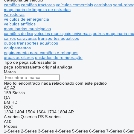
Categoria de veículo
camiões
camiões tractores
veículos comerciais
carrinhas
semi-rebo
maquinaria de limpeza de estradas
varredoras
veículos de emergência
veículos anfíbios
maquinarias municipalas
camiões de lixo
veículos municipais universais
outros maquinaria mu
carros
caravanas
transportes aquáticos
outros transportes aquáticos
equipamentos
equipamento para camiões e reboques
gruas auxiliares
unidades de refrigeração
Tipo de peça sobressalente
peça sobressalente original
análoga
Marca
Não foi encontrado nada relacionado com este pedido
AS
AZ
159
Stelvio
QA
BM
HD
ROC
1304
1404
1504
1604
1704
1804
AR
A-series
Q-series
RS
S-series
A10
Probus
1-Series
2-Series
3-Series
4-Series
5-Series
6-Series
7-Series
8-Ser