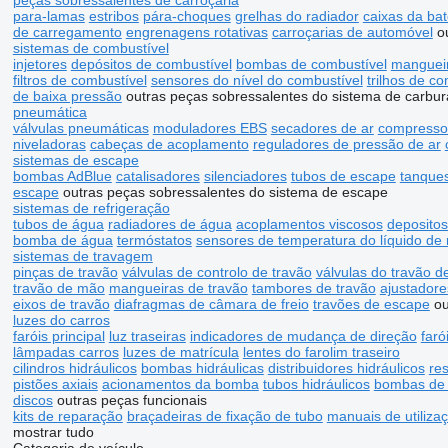
peças sobressalentes de carroçaria
para-lamas
estribos
pára-choques
grelhas do radiador
caixas da bat
de carregamento
engrenagens rotativas
carroçarias de automóvel
o
sistemas de combustível
injetores
depósitos de combustível
bombas de combustível
mangueir
filtros de combustível
sensores do nível do combustível
trilhos de c
de baixa pressão
outras peças sobressalentes do sistema de carbur
pneumática
válvulas pneumáticas
moduladores EBS
secadores de ar
compresso
niveladoras
cabeças de acoplamento
reguladores de pressão de ar
sistemas de escape
bombas AdBlue
catalisadores
silenciadores
tubos de escape
tanque
escape
outras peças sobressalentes do sistema de escape
sistemas de refrigeração
tubos de água
radiadores de água
acoplamentos viscosos
deposito
bomba de água
termóstatos
sensores de temperatura do líquido de 
sistemas de travagem
pinças de travão
válvulas de controlo de travão
válvulas do travão 
travão de mão
mangueiras de travão
tambores de travão
ajustadore
eixos de travão
diafragmas de câmara de freio
travões de escape
ou
luzes do carros
faróis principal
luz traseiras
indicadores de mudança de direção
faró
lâmpadas carros
luzes de matrícula
lentes do farolim traseiro
cilindros hidráulicos
bombas hidráulicas
distribuidores hidráulicos
res
pistões axiais
acionamentos da bomba
tubos hidráulicos
bombas de
discos
outras peças funcionais
kits de reparação
braçadeiras de fixação de tubo
manuais de utiliza
mostrar tudo