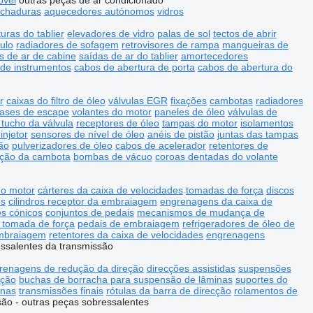
óvel
outras peças de ar condicionado
echaduras
aquecedores autónomos
vidros
uras do tablier
elevadores de vidro
palas de sol
tectos de abrir
ulo
radiadores de sofagem
retrovisores de rampa
mangueiras de
ros de ar de cabine
saídas de ar do tablier
amortecedores
 de instrumentos
cabos de abertura de porta
cabos de abertura do
r
caixas do filtro de óleo
válvulas EGR
fixações
cambotas
radiadores
gases de escape
volantes do motor
paneles de óleo
válvulas de
 tucho da válvula
receptores de óleo
tampas do motor
isolamentos
injetor
sensores de nível de óleo
anéis de pistão
juntas das tampas
ção
pulverizadores de óleo
cabos de acelerador
retentores de
ição da cambota
bombas de vácuo
coroas dentadas do volante
do motor
cárteres da caixa de velocidades
tomadas de força
discos
es
cilindros receptor da embraiagem
engrenagens da caixa de
s cónicos
conjuntos de pedais
mecanismos de mudança de
 tomada de força
pedais de embraiagem
refrigeradores de óleo de
embraiagem
retentores da caixa de velocidades
engrenagens
essalentes da transmissão
renagens de redução da direção
direcções assistidas
suspensões
cção
buchas de borracha para suspensão de lâminas
suportes do
inas
transmissões finais
rótulas da barra de direcção
rolamentos de
ão - outras peças sobressalentes