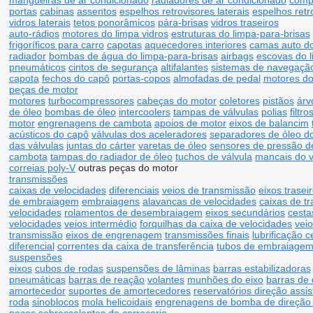
mangueiras de ar condicionado
radiadores de ar condicionado
comp
portas
cabinas
assentos
espelhos retrovisores laterais
espelhos retr
vidros laterais
tetos ponorâmicos
pára-brisas
vidros traseiros
auto-rádios
motores do limpa vidros
estruturas do limpa-para-brisas
frigoríficos para carro
capotas
aquecedores interiores
camas auto d
radiador
bombas de água do limpa-para-brisas
airbags
escovas do l
pneumáticos
cintos de segurança
altifalantes
sistemas de navegaçã
capota
fechos do capô
portas-copos
almofadas de pedal
motores do 
peças de motor
motores
turbocompressores
cabeças do motor
coletores
pistãos
árv
de óleo
bombas de óleo
intercoolers
tampas de válvulas
polias
filtr
motor
engrenagens de cambota
apoios de motor
eixos de balancim
acústicos do capô
válvulas dos aceleradores
separadores de óleo do
das válvulas
juntas do cárter
varetas de óleo
sensores de pressão d
cambota
tampas do radiador de óleo
tuchos de válvula
mancais do v
correias poly-V
outras peças do motor
transmissões
caixas de velocidades
diferenciais
veios de transmissão
eixos trasei
de embraiagem
embraiagens
alavancas de velocidades
caixas de tr
velocidades
rolamentos de desembraiagem
eixos secundários
cest
velocidades
veios intermédio
forquilhas da caixa de velocidades
veio
transmissão
eixos de engrenagem
transmissões finais
lubrificação c
diferencial
correntes da caixa de transferência
tubos de embraiage
suspensões
eixos
cubos de rodas
suspensões de lâminas
barras estabilizadoras
pneumáticas
barras de reação
volantes
munhões do eixo
barras de 
amortecedor
suportes de amortecedores
reservatórios direção assis
roda
sinoblocos
mola helicoidais
engrenagens de bomba de direção 