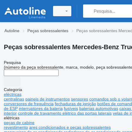
Autoline
Peças sobressalentes
Peças sobressalentes Merce
Peças sobressalentes Mercedes-Benz Tru
Pesquisa
(número da peça sobressalente, marca, modelo, peça sobressalente
Categoria
eléctricas
centralinas
paineis de instrumentos
sensores
comandos sob o volan
conversores de frequência
fechaduras de ignição
botões de coman
de ESP
interruptores da bateria
fusíveis
baterias automotivas
caixas
interior
controle de travamento elétrico das portas laterais
velas de 
elétricas
peças de cabine
revestimento
ares condicionados e peças sobressalentes