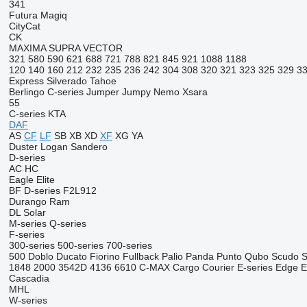
341
Futura
Magiq
CityCat
CK
MAXIMA
SUPRA
VECTOR
321
580
590
621
688
721
788
821
845
921
1088
1188
120
140
160
212
232
235
236
242
304
308
320
321
323
325
329
3
Express
Silverado
Tahoe
Berlingo
C-series
Jumper
Jumpy
Nemo
Xsara
55
C-series
KTA
DAF
AS
CF
LF
SB
XB
XD
XF
XG
YA
Duster
Logan
Sandero
D-series
AC
HC
Eagle
Elite
BF
D-series
F2L912
Durango
Ram
DL
Solar
M-series
Q-series
F-series
300-series
500-series
700-series
500
Doblo
Ducato
Fiorino
Fullback
Palio
Panda
Punto
Qubo
Scudo
S
1848
2000
3542D
4136
6610
C-MAX
Cargo
Courier
E-series
Edge
E
Cascadia
MHL
W-series