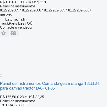
R$ 1.120
€ 189,50
≈ US$ 219
Painel de instrumentos
81272026097 81272026087 81.27202-6097 81.27202-6087
gasóleo
Estónia, Tallinn
TruckParts Eesti OÜ
Contacte o vendedor
1
Painel de instrumentos Comanda geam stanga 1811134
para camião tractor DAF CF85
R$ 165,50
€ 28
≈ US$ 32,35
Painel de instrumentos
1811134 1788602