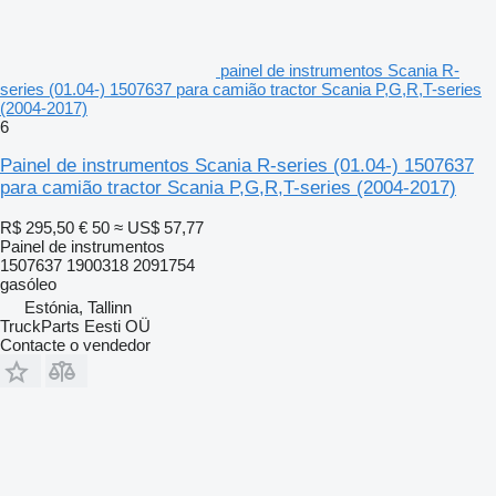
painel de instrumentos Scania R-
series (01.04-) 1507637 para camião tractor Scania P,G,R,T-series
(2004-2017)
6
Painel de instrumentos Scania R-series (01.04-) 1507637
para camião tractor Scania P,G,R,T-series (2004-2017)
R$ 295,50
€ 50
≈ US$ 57,77
Painel de instrumentos
1507637 1900318 2091754
gasóleo
Estónia, Tallinn
TruckParts Eesti OÜ
Contacte o vendedor