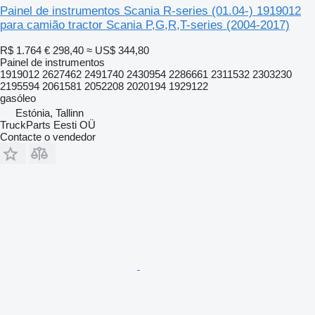
Painel de instrumentos Scania R-series (01.04-) 1919012
para camião tractor Scania P,G,R,T-series (2004-2017)
R$ 1.764
€ 298,40
≈ US$ 344,80
Painel de instrumentos
1919012 2627462 2491740 2430954 2286661 2311532 2303230
2195594 2061581 2052208 2020194 1929122
gasóleo
Estónia, Tallinn
TruckParts Eesti OÜ
Contacte o vendedor