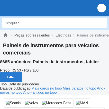
Peças sobressalentes
Eléctricas
Paineis de instrume
Paineis de instrumentos para veículos
comerciais
8685 anúncios:
Paineis de instrumentos, tablier
Preço:
R$ 59 - R$ 7.100
Filtro
Tipo
:
Data de publicação
Data de publicação
Mais caros no topo
Mais baratos no topo
Ano -
novos no topo
Ano - antigos no topo