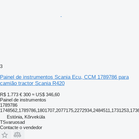
3
Painel de instrumentos Scania Ecu, CCM 1789786 para
camião tractor Scania R420
R$ 1.773
€ 300
≈ US$ 346,60
Painel de instrumentos
1789786
1748562,1789786,1801707,2077175,2272934,2484511,1731253,173
Estónia, Kõrveküla
TSvaruosad
Contacte o vendedor