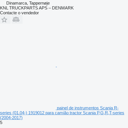
Dinamarca, Tappernøje
KNL TRUCKPARTS APS – DENMARK
Contacte o vendedor
painel de instrumentos Scania R-
series (01.04-) 1919012 para camião tractor Scania P,G,R,T-series
(2004-2017)
5