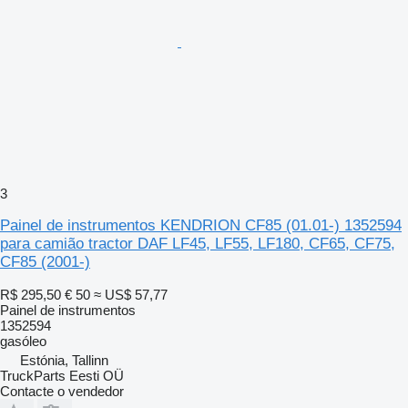
3
Painel de instrumentos KENDRION CF85 (01.01-) 1352594
para camião tractor DAF LF45, LF55, LF180, CF65, CF75,
CF85 (2001-)
R$ 295,50
€ 50
≈ US$ 57,77
Painel de instrumentos
1352594
gasóleo
Estónia, Tallinn
TruckParts Eesti OÜ
Contacte o vendedor