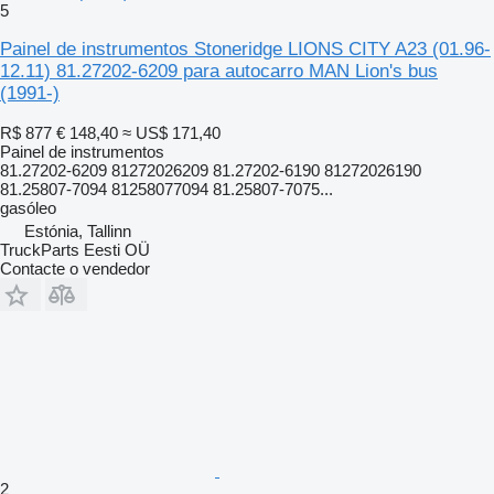
5
Painel de instrumentos Stoneridge LIONS CITY A23 (01.96-
12.11) 81.27202-6209 para autocarro MAN Lion's bus
(1991-)
R$ 877
€ 148,40
≈ US$ 171,40
Painel de instrumentos
81.27202-6209 81272026209 81.27202-6190 81272026190
81.25807-7094 81258077094 81.25807-7075...
gasóleo
Estónia, Tallinn
TruckParts Eesti OÜ
Contacte o vendedor
2