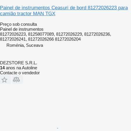
Painel de instrumentos Ceasuri de bord 81272026223 para
camião tractor MAN TGX
Preço sob consulta
Painel de instrumentos
81272026223, 81258077089, 81272026229, 81272026236,
81272026241, 81272026266 81272026204
Roménia, Suceava
DEZSTORE S.R.L.
14
anos na Autoline
Contacte o vendedor