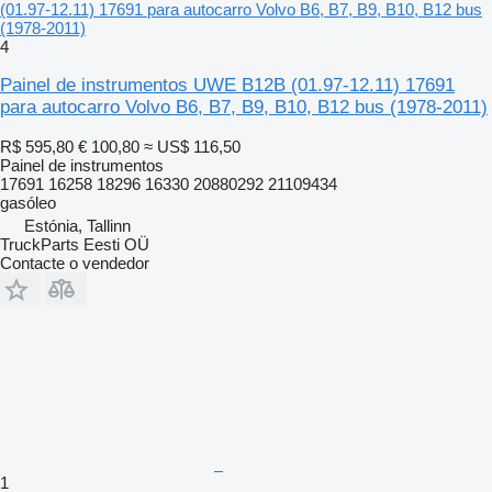
(01.97-12.11) 17691 para autocarro Volvo B6, B7, B9, B10, B12 bus
(1978-2011)
4
Painel de instrumentos UWE B12B (01.97-12.11) 17691
para autocarro Volvo B6, B7, B9, B10, B12 bus (1978-2011)
R$ 595,80
€ 100,80
≈ US$ 116,50
Painel de instrumentos
17691 16258 18296 16330 20880292 21109434
gasóleo
Estónia, Tallinn
TruckParts Eesti OÜ
Contacte o vendedor
1