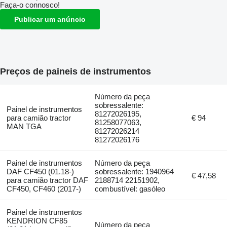
Faça-o connosco!
Publicar um anúncio
Preços de paineis de instrumentos
Número da peça
sobressalente:
Painel de instrumentos
81272026195,
para camião tractor
€ 94
81258077063,
MAN TGA
81272026214
81272026176
Painel de instrumentos
Número da peça
DAF CF450 (01.18-)
sobressalente: 1940964
€ 47,58
para camião tractor DAF
2188714 22151902,
CF450, CF460 (2017-)
combustível: gasóleo
Painel de instrumentos
KENDRION CF85
Número da peça