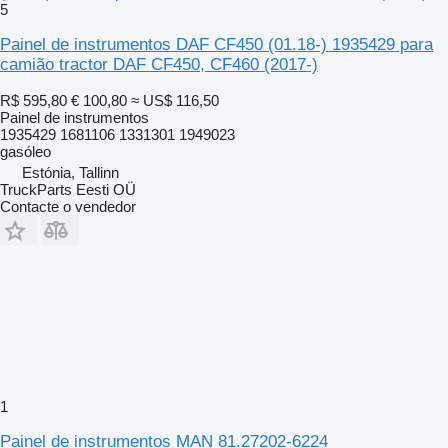
5
Painel de instrumentos DAF CF450 (01.18-) 1935429 para
camião tractor DAF CF450, CF460 (2017-)
R$ 595,80
€ 100,80
≈ US$ 116,50
Painel de instrumentos
1935429 1681106 1331301 1949023
gasóleo
Estónia, Tallinn
TruckParts Eesti OÜ
Contacte o vendedor
1
Painel de instrumentos MAN 81.27202-6224