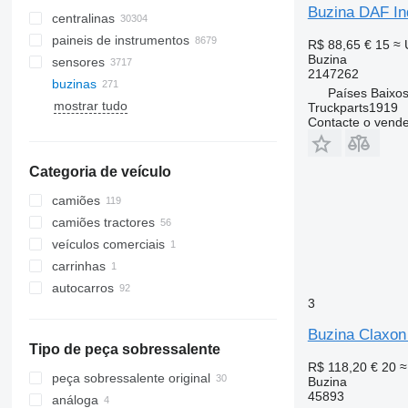
Buzina DAF In
centralinas
paineis de instrumentos
R$ 88,65
€ 15
≈ 
Buzina
sensores
2147262
buzinas
Países Baixos
mostrar tudo
Truckparts1919
Contacte o vend
Categoria de veículo
camiões
camiões tractores
veículos comerciais
carrinhas
autocarros
3
Buzina Claxon 
Tipo de peça sobressalente
R$ 118,20
€ 20
≈
peça sobressalente original
Buzina
45893
análoga