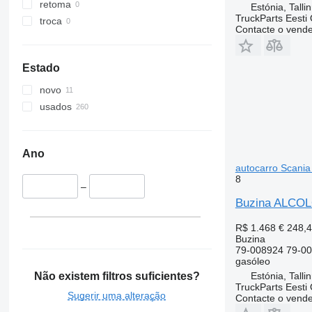
retoma
Estónia, Talli
TruckParts Eesti
troca
Contacte o vend
Estado
novo
usados
Ano
autocarro Scania 
8
–
Buzina ALCOLO
R$ 1.468
€ 248,
Buzina
79-008924 79-0
gasóleo
Não existem filtros suficientes?
Estónia, Talli
TruckParts Eesti
Sugerir uma alteração
Contacte o vend