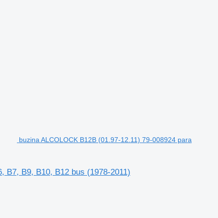
buzina ALCOLOCK B12B (01.97-12.11) 79-008924 para
, B7, B9, B10, B12 bus (1978-2011)