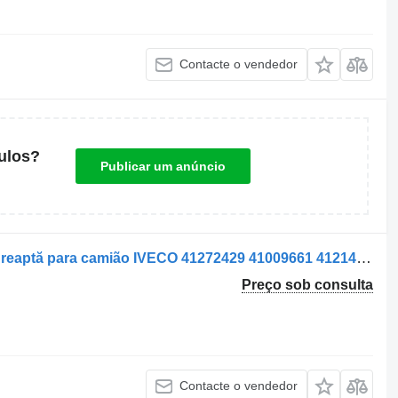
Contacte o vendedor
ulos?
Publicar um anúncio
Barra de reação Tijă de cuplu punte dreaptă para camião IVECO 41272429 41009661 41214462 41035951
Preço sob consulta
Contacte o vendedor