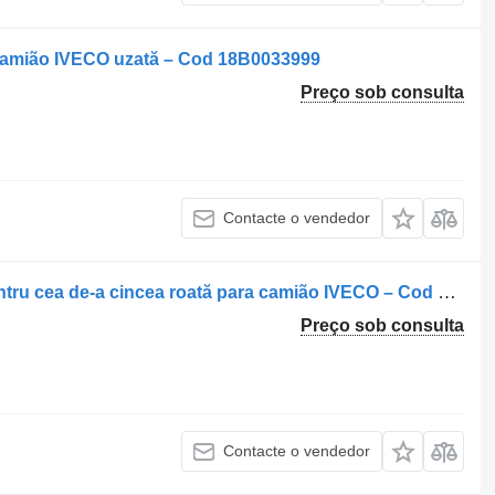
 camião IVECO uzată – Cod 18B0033999
Preço sob consulta
Contacte o vendedor
Prato de engate Placă de montare pentru cea de-a cincea roată para camião IVECO – Cod 41020077
Preço sob consulta
Contacte o vendedor