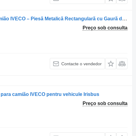
Suport Alternator 500346543 para camião IVECO – Piesă Metalică Rectangulară cu Gaură de Montare și Fixare
Preço sob consulta
Contacte o vendedor
 para camião IVECO pentru vehicule Irisbus
Preço sob consulta