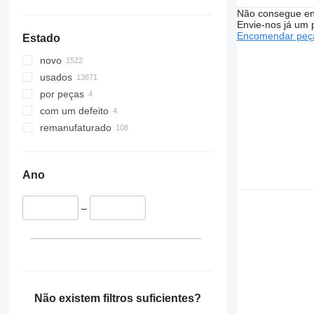
Twingo
Não consegue en
Zoe
Envie-nos já um 
Encomendar peça
Estado
novo
usados
por peças
com um defeito
remanufaturado
Ano
–
Não existem filtros suficientes?