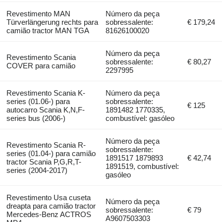
Revestimento MAN
Número da peça
Türverlängerung rechts para
sobressalente:
€ 179,24
camião tractor MAN TGA
81626100020
Número da peça
Revestimento Scania
sobressalente:
€ 80,27
COVER para camião
2297995
Revestimento Scania K-
Número da peça
series (01.06-) para
sobressalente:
€ 125
autocarro Scania K,N,F-
1891482 1770335,
series bus (2006-)
combustível: gasóleo
Número da peça
Revestimento Scania R-
sobressalente:
series (01.04-) para camião
1891517 1879893
€ 42,74
tractor Scania P,G,R,T-
1891519, combustível:
series (2004-2017)
gasóleo
Revestimento Usa cuseta
Número da peça
dreapta para camião tractor
sobressalente:
€ 79
Mercedes-Benz ACTROS
A9607503303