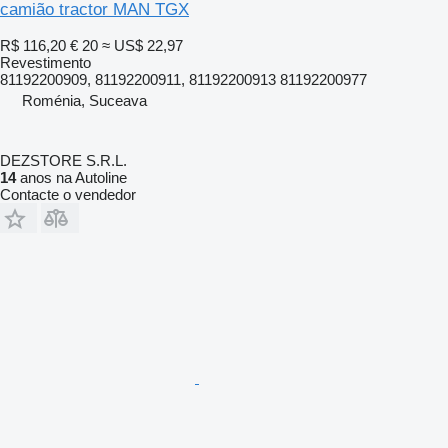
camião tractor MAN TGX
R$ 116,20
€ 20
≈ US$ 22,97
Revestimento
81192200909, 81192200911, 81192200913 81192200977
Roménia, Suceava
DEZSTORE S.R.L.
14
anos na Autoline
Contacte o vendedor