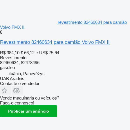
revestimento 82460634 para camião
Volvo FMX II
8
Revestimento 82460634 para camião Volvo FMX II
R$ 384,10
€ 66,12
≈ US$ 75,94
Revestimento
82460634, 82478496
gasóleo
Lituânia, Panevėžys
UAB Aradnis
Contacte o vendedor
Vende maquinaria ou veículos?
Faça-o connosco!
Publicar um anúncio