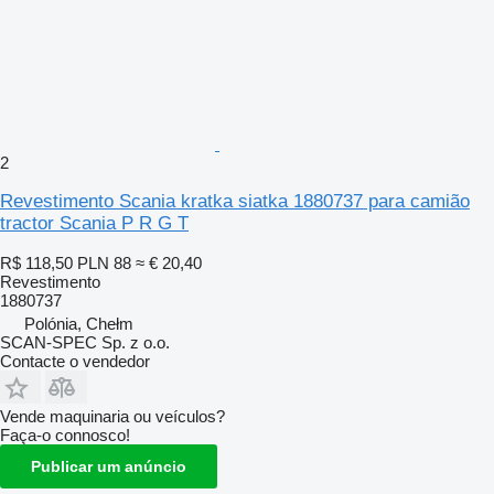
2
Revestimento Scania kratka siatka 1880737 para camião
tractor Scania P R G T
R$ 118,50
PLN 88
≈ € 20,40
Revestimento
1880737
Polónia, Chełm
SCAN-SPEC Sp. z o.o.
Contacte o vendedor
Vende maquinaria ou veículos?
Faça-o connosco!
Publicar um anúncio