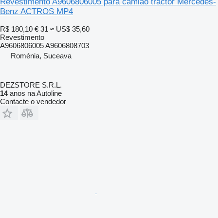
Revestimento A9606806005 para camião tractor Mercedes-
Benz ACTROS MP4
R$ 180,10
€ 31
≈ US$ 35,60
Revestimento
A9606806005 A9606808703
Roménia, Suceava
DEZSTORE S.R.L.
14
anos na Autoline
Contacte o vendedor