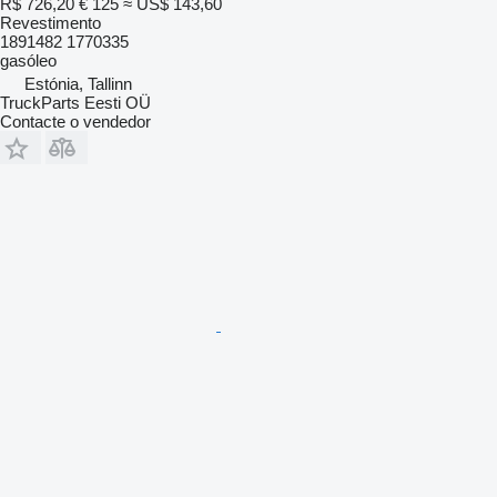
R$ 726,20
€ 125
≈ US$ 143,60
Revestimento
1891482 1770335
gasóleo
Estónia, Tallinn
TruckParts Eesti OÜ
Contacte o vendedor