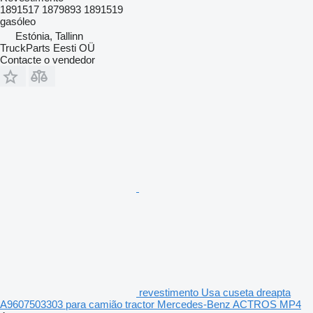
1891517 1879893 1891519
gasóleo
Estónia, Tallinn
TruckParts Eesti OÜ
Contacte o vendedor
revestimento Usa cuseta dreapta
A9607503303 para camião tractor Mercedes-Benz ACTROS MP4