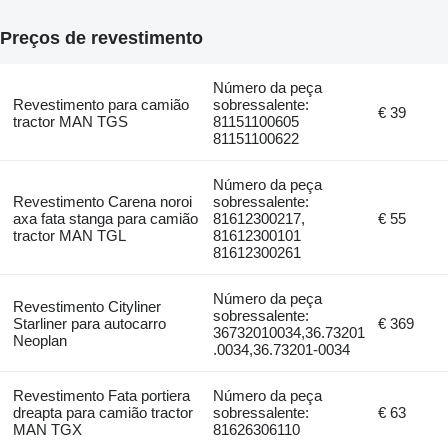
Preços de revestimento
Número da peça
Revestimento para camião
sobressalente:
€ 39
tractor MAN TGS
81151100605
81151100622
Número da peça
Revestimento Carena noroi
sobressalente:
axa fata stanga para camião
81612300217,
€ 55
tractor MAN TGL
81612300101
81612300261
Número da peça
Revestimento Cityliner
sobressalente:
Starliner para autocarro
€ 369
36732010034,36.73201
Neoplan
.0034,36.73201-0034
Revestimento Fata portiera
Número da peça
dreapta para camião tractor
sobressalente:
€ 63
MAN TGX
81626306110