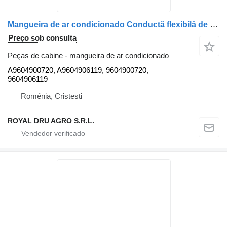
Mangueira de ar condicionado Conductă flexibilă de evacuare A9604900720 para camião Mercedes-Benz A9604900720 / A9604906119
Preço sob consulta
Peças de cabine - mangueira de ar condicionado
A9604900720, A9604906119, 9604900720,
9604906119
Roménia, Cristesti
ROYAL DRU AGRO S.R.L.