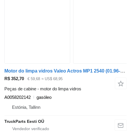
Motor do limpa vidros Valeo Actros MP1 2540 (01.96-12.02) A0058202142 para camião tractor Mercedes-Benz Actros, Axor MP1, MP2, MP3 (1996-2014)
R$ 352,70
€ 59,68
≈ US$ 68,95
Peças de cabine - motor do limpa vidros
A0058202142
gasóleo
Estónia, Tallinn
TruckParts Eesti OÜ