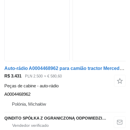
Auto-rádio A0004468962 para camião tractor Mercedes-Benz ACTROS MP4
R$ 3.431
PLN 2.500
≈ € 580,60
Peças de cabine - auto-rádio
A0004468962
Polónia, Michałów
QINDITO SPÓŁKA Z OGRANICZONĄ ODPOWIEDZIALNOŚCIĄ