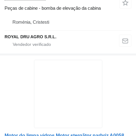
Peças de cabine - bomba de elevação da cabina
Roménia, Cristesti
ROYAL DRU AGRO S.R.L.
Motor do limpa vidros Motor ștergător parbriz A0058202142 para camião Mercedes-Benz EN-STOP 12V 404.233