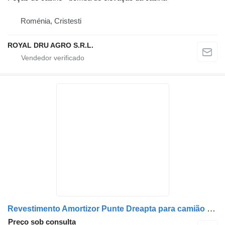
Roménia, Cristesti
ROYAL DRU AGRO S.R.L.
Revestimento Amortizor Punte Dreapta para camião Mercedes-Benz A9603263200 / 9603263200 / A9603263204 / 9603263204
Preço sob consulta