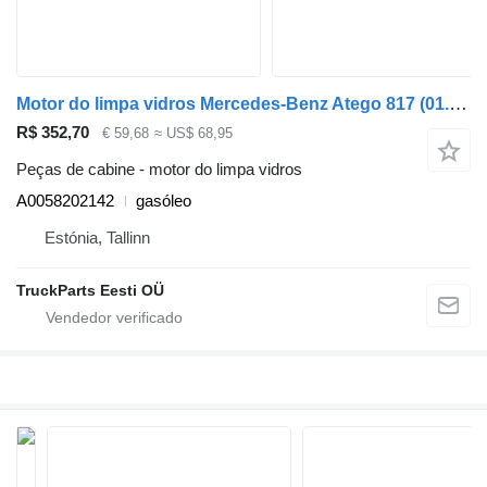
Motor do limpa vidros Mercedes-Benz Atego 817 (01.98-12.04) A0058202142 para camião tractor Mercedes-Benz Atego, Atego 2, Atego 3 (1996-)
R$ 352,70
€ 59,68
≈ US$ 68,95
Peças de cabine - motor do limpa vidros
A0058202142
gasóleo
Estónia, Tallinn
TruckParts Eesti OÜ