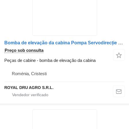
Bomba de elevação da cabina Pompa Servodirecție para camião Mercedes-Benz 0014664201 A0014664201 0004606680 0024607680 A0004606680 A0024607680
Preço sob consulta
Peças de cabine - bomba de elevação da cabina
Roménia, Cristesti
ROYAL DRU AGRO S.R.L.