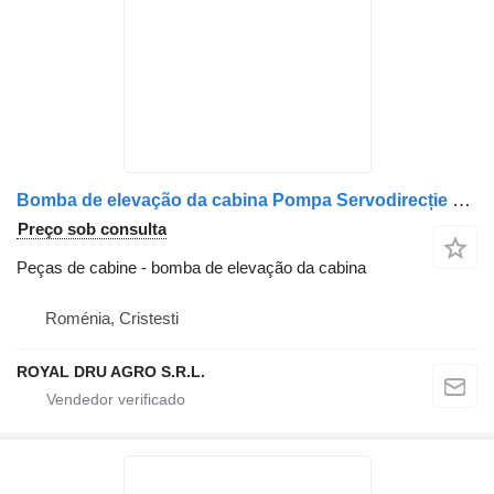
Bomba de elevação da cabina Pompa Servodirecție para camião Mercedes-Benz – Coduri A0024605480, A0014604480, A0014607580, 0024605480, 0014604480, 0014607580
Preço sob consulta
Peças de cabine - bomba de elevação da cabina
Roménia, Cristesti
ROYAL DRU AGRO S.R.L.