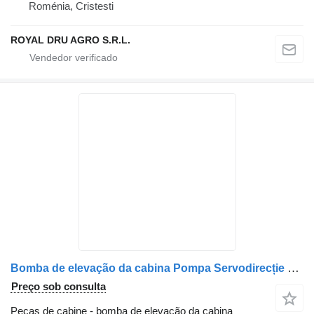
Roménia, Cristesti
ROYAL DRU AGRO S.R.L.
Bomba de elevação da cabina Pompa Servodirecție para camião Mercedes-Benz Cod A0024601480 / A0024601680 / A0024605080
Preço sob consulta
Peças de cabine - bomba de elevação da cabina