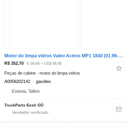
Motor do limpa vidros Valeo Actros MP1 1840 (01.96-12.02) A0058202142 para camião tractor Mercedes-Benz Actros, Axor MP1, MP2, MP3 (1996-2014)
R$ 352,70
€ 59,68
≈ US$ 68,95
Peças de cabine - motor do limpa vidros
A0058202142
gasóleo
Estónia, Tallinn
TruckParts Eesti OÜ