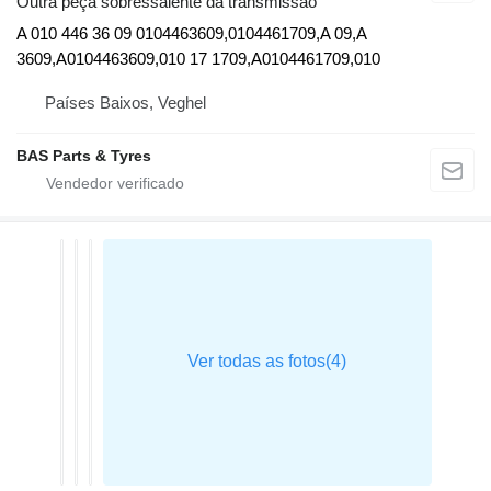
Outra peça sobressalente da transmissão
A 010 446 36 09 0104463609,0104461709,A 09,A
3609,A0104463609,010 17 1709,A0104461709,010
Países Baixos, Veghel
BAS Parts & Tyres