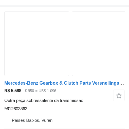
Mercedes-Benz Gearbox & Clutch Parts Versnellingsbak modulator MB M 9612603863 para camião
R$ 5.588
€ 950
≈ US$ 1.096
Outra peça sobressalente da transmissão
9612603863
Países Baixos, Vuren