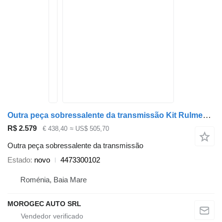
Outra peça sobressalente da transmissão Kit Rulmenti Diferential Fata MBW447 4473300102 para carrinha Mercedes-Benz W447 Vito V-Class
R$ 2.579
€ 438,40
≈ US$ 505,70
Outra peça sobressalente da transmissão
Estado
novo
4473300102
Roménia, Baia Mare
MOROGEC AUTO SRL