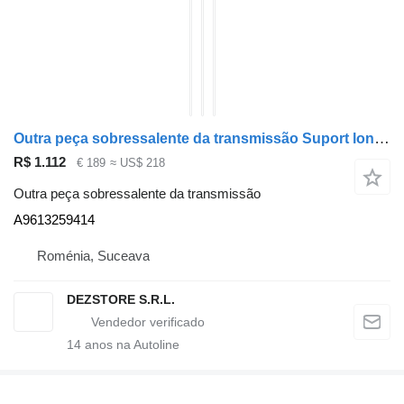
Outra peça sobressalente da transmissão Suport longitudinal axa spate stanga A9613259414 para camião tractor Mercedes-Benz ACTROS MP4
R$ 1.112
€ 189
≈ US$ 218
Outra peça sobressalente da transmissão
A9613259414
Roménia, Suceava
DEZSTORE S.R.L.
14
anos na Autoline