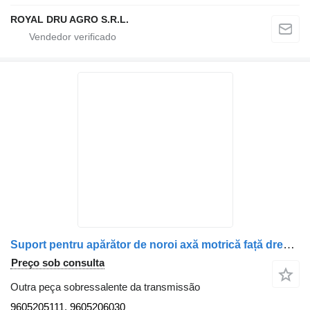
ROYAL DRU AGRO S.R.L.
Suport pentru apărător de noroi axă motrică față dreapta 9605205111 para camião Mercedes-Benz A9605205111 A9605206030 9605205111 9605206030
Preço sob consulta
Outra peça sobressalente da transmissão
9605205111, 9605206030