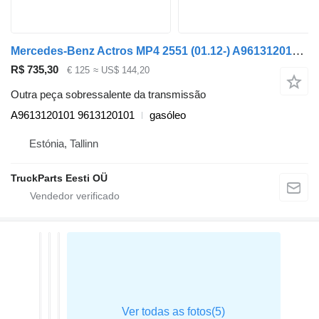
Mercedes-Benz Actros MP4 2551 (01.12-) A9613120101 para camião tractor Mercedes-Benz Actros MP4 Antos Arocs (2012-)
R$ 735,30
€ 125
≈ US$ 144,20
Outra peça sobressalente da transmissão
A9613120101 9613120101
gasóleo
Estónia, Tallinn
TruckParts Eesti OÜ