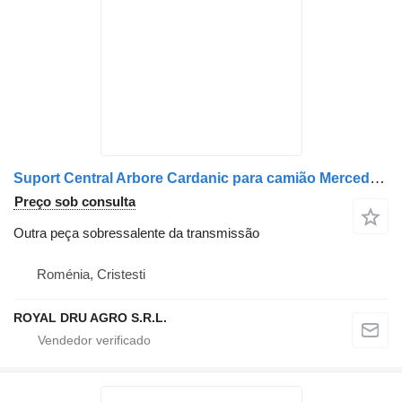
Suport Central Arbore Cardanic para camião Mercedes-Benz – 6544133042 / 6544132942 / A6544133042 / A6544132942 / 9414130010 / A9414130010
Preço sob consulta
Outra peça sobressalente da transmissão
Roménia, Cristesti
ROYAL DRU AGRO S.R.L.