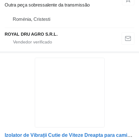
Outra peça sobressalente da transmissão
Roménia, Cristesti
ROYAL DRU AGRO S.R.L.
Izolator de Vibrații Cutie de Viteze Dreapta para camião Mercedes-Benz Cod A9732400418 / A9672412213