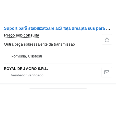
Suport bară stabilizatoare axă față dreapta sus para camião Mercedes-Benz A9603231863 9603231863 A9603231221 A9603233363 9603233363
Preço sob consulta
Outra peça sobressalente da transmissão
Roménia, Cristesti
ROYAL DRU AGRO S.R.L.