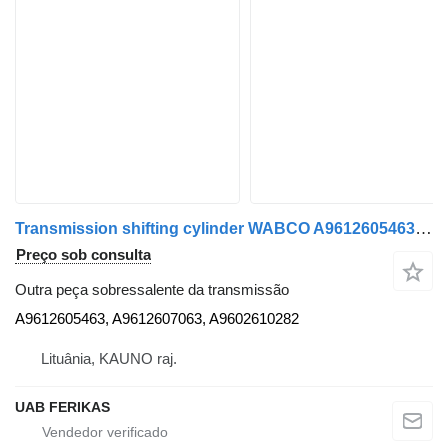
Transmission shifting cylinder WABCO A9612605463 para camião tractor Mercedes-Benz Actros MP4
Preço sob consulta
Outra peça sobressalente da transmissão
A9612605463, A9612607063, A9602610282
Lituânia, KAUNO raj.
UAB FERIKAS