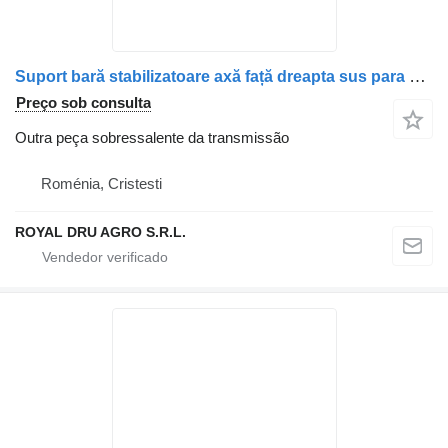
Suport bară stabilizatoare axă față dreapta sus para camião Mercedes-Benz A9603231863 / 9603231863 / A9603231221 / A9603233363 / 9603233363
Preço sob consulta
Outra peça sobressalente da transmissão
Roménia, Cristesti
ROYAL DRU AGRO S.R.L.