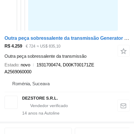
Outra peça sobressalente da transmissão Generator motor hybrid 1931700474 para carro Mercedes-Benz E CLASS
R$ 4.259
€ 724
≈ US$ 835,10
Outra peça sobressalente da transmissão
Estado
novo
1931700474, D00KT00171ZE
A2569060000
Roménia, Suceava
DEZSTORE S.R.L.
14
anos na Autoline