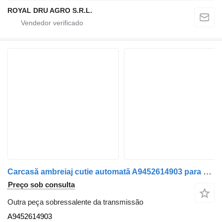
ROYAL DRU AGRO S.R.L.
Carcasă ambreiaj cutie automată A9452614903 para camião Mercedes-Benz
Preço sob consulta
Outra peça sobressalente da transmissão
A9452614903