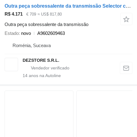
Outra peça sobressalente da transmissão Selector cutie de viteze A9602609463 para camião tractor Mercedes-Benz ACTROS MP4
R$ 4.171
€ 709
≈ US$ 817,80
Outra peça sobressalente da transmissão
Estado
novo
A9602609463
Roménia, Suceava
DEZSTORE S.R.L.
14
anos na Autoline