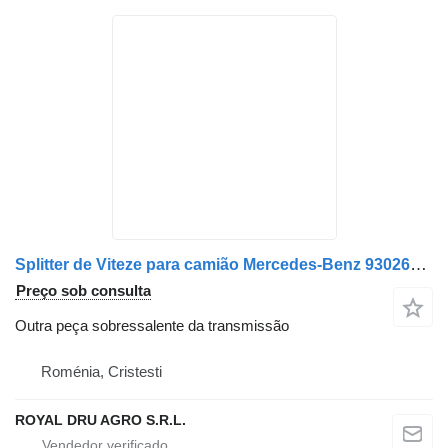
Splitter de Viteze para camião Mercedes-Benz 9302601411 / 9302602311 / 9462603661 / 9462603561 / A9462603661 / A9462603561 / A9302601411
Preço sob consulta
Outra peça sobressalente da transmissão
Roménia, Cristesti
ROYAL DRU AGRO S.R.L.