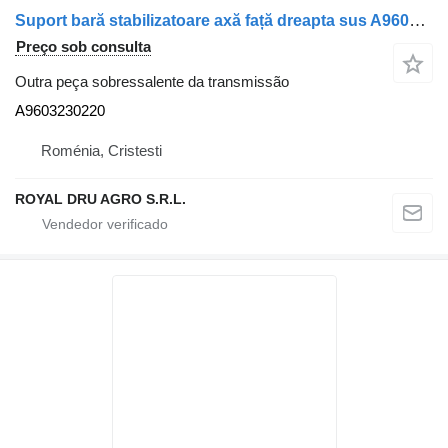
Suport bară stabilizatoare axă față dreapta sus A9603230220 para camião Mercedes-Benz 9603230220
Preço sob consulta
Outra peça sobressalente da transmissão
A9603230220
Roménia, Cristesti
ROYAL DRU AGRO S.R.L.