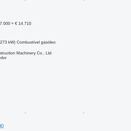
7.000
≈ € 14.710
(273 kW)
Combustível
gasóleo
truction Machinery Co., Ltd
edor
00