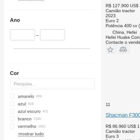
R$ 127.900
US$ 
Camião tractor
2023
Ano
Euro 2
Potência
400 cv 
China, Hefei
–
Hefei Huake Cons
Contacte o vend
Cor
amarelo
azul
11
azul escuro
Shacman F3000
branco
vermelho
R$ 86.960
US$ 1
Camião tractor
mostrar tudo
Euro 3