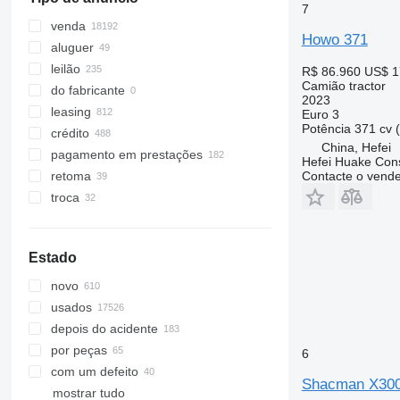
7
venda
Howo 371
aluguer
leilão
R$ 86.960
US$ 1
Camião tractor
do fabricante
2023
leasing
Euro 3
Potência
371 cv 
crédito
China, Hefei
pagamento em prestações
Hefei Huake Cons
Contacte o vend
retoma
troca
Estado
novo
usados
depois do acidente
por peças
6
com um defeito
Shacman X30
mostrar tudo