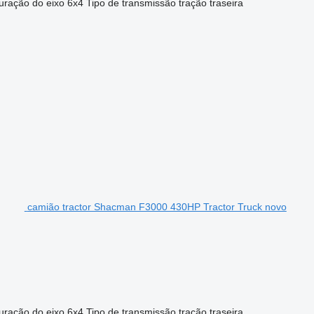
uração do eixo
6x4
Tipo de transmissão
tração traseira
camião tractor Shacman F3000 430HP Tractor Truck novo
uração do eixo
6x4
Tipo de transmissão
tração traseira