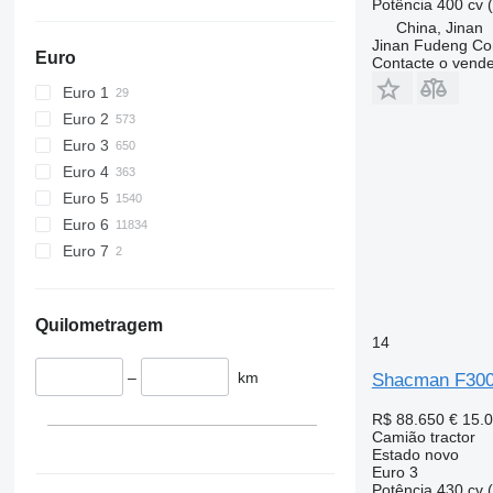
Potência
400 cv 
China, Jinan
Jinan Fudeng Con
Euro
Contacte o vend
Euro 1
Euro 2
Euro 3
Euro 4
Euro 5
Euro 6
Euro 7
Quilometragem
14
–
km
Shacman F300
R$ 88.650
€ 15.
Camião tractor
Estado
novo
Euro 3
Potência
430 cv 