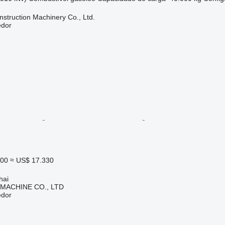
struction Machinery Co., Ltd.
edor
000
≈ US$ 17.330
hai
 MACHINE CO., LTD
edor