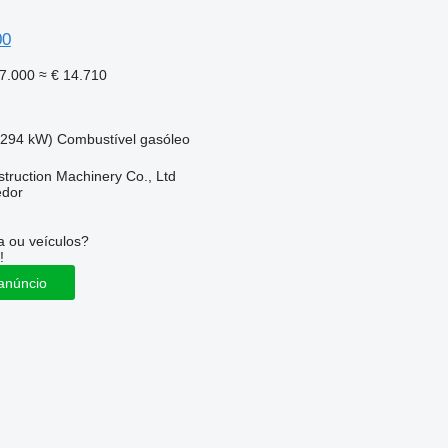
00
7.000
≈ € 14.710
(294 kW)
Combustível
gasóleo
truction Machinery Co., Ltd
edor
 ou veículos?
!
anúncio