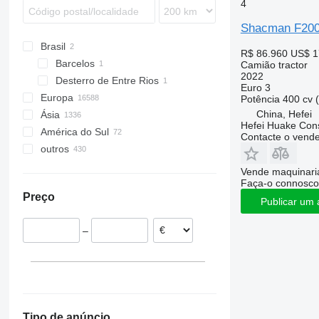
4
Shacman F20
Brasil
R$ 86.960
US$ 1
Barcelos
Camião tractor
2022
Desterro de Entre Rios
Euro 3
Europa
Potência
400 cv 
China, Hefei
Ásia
Países Baixos
Hefei Huake Cons
América do Sul
Polónia
China
Contacte o vend
outros
Alemanha
Emirados Árabes Unidos
Chile
Bélgica
Japão
Peru
Ucrânia
Vende maquinaria
Faça-o connosco
Lituânia
Uzbequistão
Argentina
México
Preço
Espanha
Geórgia
Moldávia
Publicar um 
Hungria
Turquia
Marrocos
–
República Checa
Arábia Saudita
Nigéria
mostrar tudo
Zimbabué
Tanzânia
Tipo de anúncio