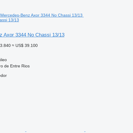
assi 13/13
 Axor 3344 No Chassi 13/13
33.840
≈ US$ 39.100
óleo
ro de Entre Rios
edor