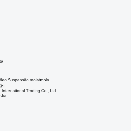
ta
óleo
Suspensão
mola/mola
Shi
International Trading Co., Ltd.
edor