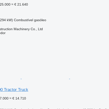
25.000
≈ € 21.640
(294 kW)
Combustível
gasóleo
truction Machinery Co., Ltd
edor
 Tractor Truck
7.000
≈ € 14.710