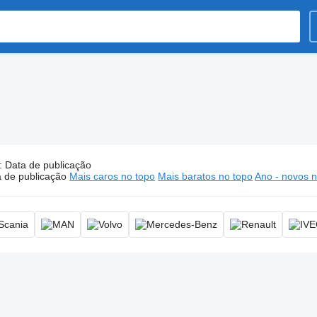
:
Data de publicação
Camiões tractores, caminhão trator
 de publicação
Mais caros no topo
Mais baratos no topo
Ano - novos n