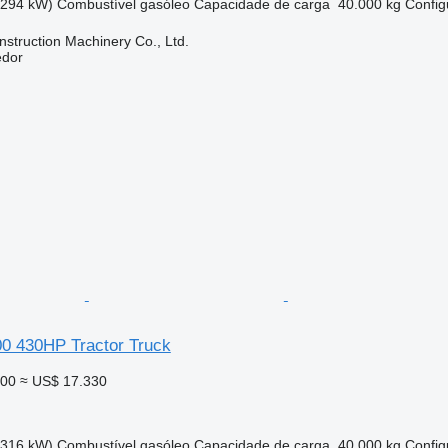
(294 kW)
Combustível
gasóleo
Capacidade de carga
40.000 kg
Config
struction Machinery Co., Ltd.
edor
0 430HP Tractor Truck
000
≈ US$ 17.330
(316 kW)
Combustível
gasóleo
Capacidade de carga
40.000 kg
Config