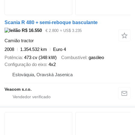
Scania R 480 + semi-reboque basculante
R$ 16.550
€ 2.800
≈ US$ 3.235
Camião tractor
2008
1.354.532 km
Euro 4
Potência
473 cv (348 kW)
Combustível
gasóleo
Configuração do eixo
4x2
Eslováquia, Oravská Jasenica
Veacom s.r.o.