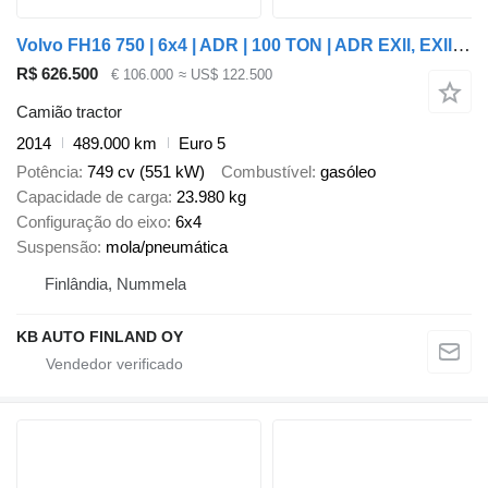
Volvo FH16 750 | 6x4 | ADR | 100 TON | ADR EXll, EXlll, AT | RETARDER + semi-reboque baixa
R$ 626.500
€ 106.000
≈ US$ 122.500
Camião tractor
2014
489.000 km
Euro 5
Potência
749 cv (551 kW)
Combustível
gasóleo
Capacidade de carga
23.980 kg
Configuração do eixo
6x4
Suspensão
mola/pneumática
Finlândia, Nummela
KB AUTO FINLAND OY