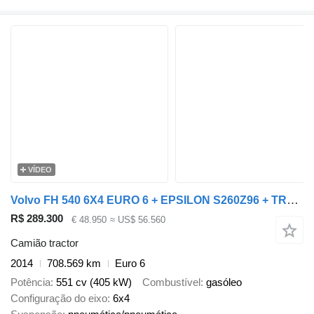
VÍDEO
Volvo FH 540 6X4 EURO 6 + EPSILON S260Z96 + TRAILER 4 AXLE DOLL + semi-reboque de transporte de madeira
R$ 289.300
€ 48.950
≈ US$ 56.560
Camião tractor
2014
708.569 km
Euro 6
Potência
551 cv (405 kW)
Combustível
gasóleo
Configuração do eixo
6x4