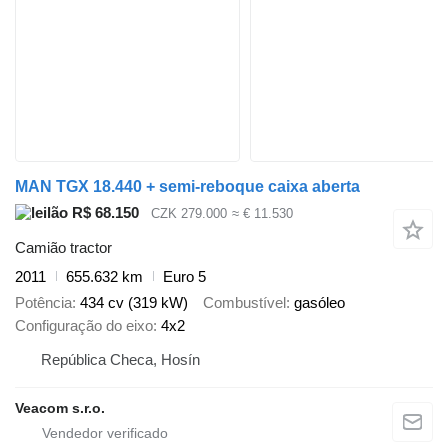
MAN TGX 18.440 + semi-reboque caixa aberta
R$ 68.150
CZK 279.000
≈ € 11.530
Camião tractor
2011
655.632 km
Euro 5
Potência
434 cv (319 kW)
Combustível
gasóleo
Configuração do eixo
4x2
República Checa, Hosín
Veacom s.r.o.