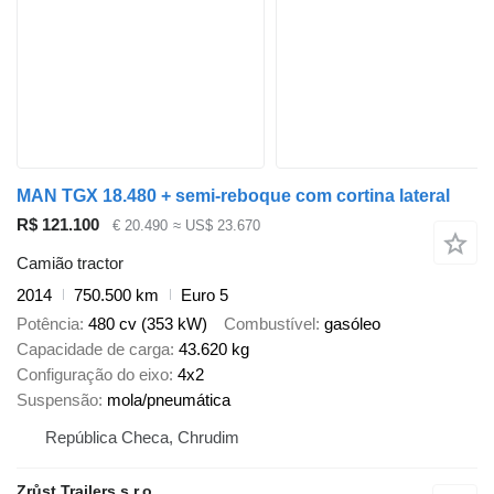
MAN TGX 18.480 + semi-reboque com cortina lateral
R$ 121.100
€ 20.490
≈ US$ 23.670
Camião tractor
2014
750.500 km
Euro 5
Potência
480 cv (353 kW)
Combustível
gasóleo
Capacidade de carga
43.620 kg
Configuração do eixo
4x2
Suspensão
mola/pneumática
República Checa, Chrudim
Zrůst Trailers s.r.o.