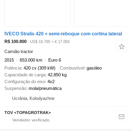
IVECO Stralis 420 + semi-reboque com cortina lateral
R$ 100.800
US$ 19.700
≈ € 17.050
Camião tractor
2015
653.000 km
Euro 6
Potência
420 cv (309 kW)
Combustível
gasóleo
Capacidade de carga
42.850 kg
Configuração do eixo
4x2
Suspensão
mola/pneumática
Ucrânia, Kolodyazhne
TOV «TOPAGROTRAK»