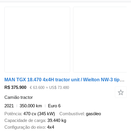
MAN TGX 18.470 4x4H tractor unit / Wielton NW-3 tipper semi-trailer + semi-reboque basculante
R$ 375.900
€ 63.600
≈ US$ 73.480
Camião tractor
2021
350.000 km
Euro 6
Potência
470 cv (345 kW)
Combustível
gasóleo
Capacidade de carga
39.440 kg
Configuração do eixo
4x4