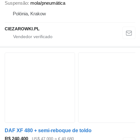
Suspensão
mola/pneumática
Polónia, Krakow
CIEZAROWKI.PL
DAF XF 480 + semi-reboque de toldo
R$ 240.400
US$ 47.000
≈ € 40.680