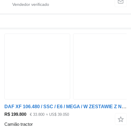
DAF XF 106.480 / SSC / E6 / MEGA / W ZESTAWIE Z NACZEPĄ SCHMITZ MEGA + semi-reboque com cortina lateral
R$ 199.800
€ 33.800
≈ US$ 39.050
Camião tractor