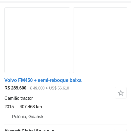
Volvo FM450 + semi-reboque baixa
R$ 289.600
€ 49.000
≈ US$ 56.610
Camião tractor
2015
407.463 km
Polónia, Gdańsk
Aksamit Global Sp. z o. o.