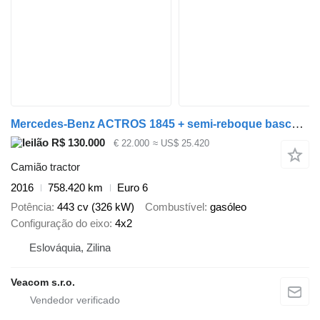
Mercedes-Benz ACTROS 1845 + semi-reboque basculante
R$ 130.000
€ 22.000
≈ US$ 25.420
Camião tractor
2016
758.420 km
Euro 6
Potência
443 cv (326 kW)
Combustível
gasóleo
Configuração do eixo
4x2
Eslováquia, Zilina
Veacom s.r.o.