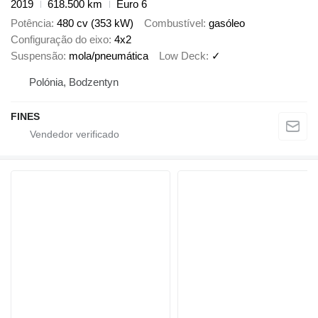
2019
618.500 km
Euro 6
Potência
480 cv (353 kW)
Combustível
gasóleo
Configuração do eixo
4x2
Suspensão
mola/pneumática
Low Deck
✓
Polónia, Bodzentyn
FINES