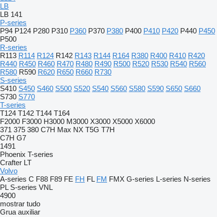
LB
LB 141
P-series
P94
P124
P280
P310
P360
P370
P380
P400
P410
P420
P440
P450
P500
R-series
R113
R114
R124
R142
R143
R144
R164
R380
R400
R410
R420
R440
R450
R460
R470
R480
R490
R500
R520
R530
R540
R560
R580
R590
R620
R650
R660
R730
S-series
S410
S450
S460
S500
S520
S540
S560
S580
S590
S650
S660
S730
S770
T-series
T124
T142
T144
T164
F2000
F3000
H3000
M3000
X3000
X5000
X6000
371
375
380
C7H
Max
NX
T5G
T7H
C7H
G7
1491
Phoenix
T-series
Crafter
LT
Volvo
A-series
C
F88
F89
FE
FH
FL
FM
FMX
G-series
L-series
N-series
PL
S-series
VNL
4900
mostrar tudo
Grua auxiliar