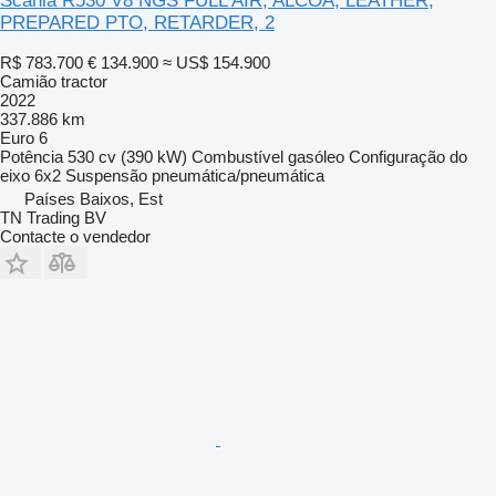
Scania R530 V8 NGS FULL AIR, ALCOA, LEATHER,
PREPARED PTO, RETARDER, 2
R$ 783.700
€ 134.900
≈ US$ 154.900
Camião tractor
2022
337.886 km
Euro 6
Potência
530 cv (390 kW)
Combustível
gasóleo
Configuração do
eixo
6x2
Suspensão
pneumática/pneumática
Países Baixos, Est
TN Trading BV
Contacte o vendedor