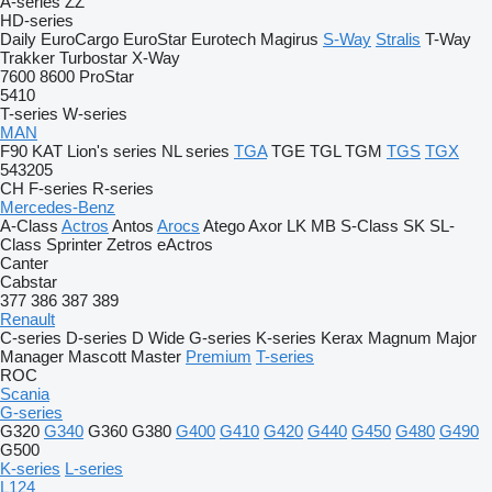
A-series
ZZ
HD-series
Daily
EuroCargo
EuroStar
Eurotech
Magirus
S-Way
Stralis
T-Way
Trakker
Turbostar
X-Way
7600
8600
ProStar
5410
T-series
W-series
MAN
F90
KAT
Lion's series
NL series
TGA
TGE
TGL
TGM
TGS
TGX
543205
CH
F-series
R-series
Mercedes-Benz
A-Class
Actros
Antos
Arocs
Atego
Axor
LK
MB
S-Class
SK
SL-
Class
Sprinter
Zetros
eActros
Canter
Cabstar
377
386
387
389
Renault
C-series
D-series
D Wide
G-series
K-series
Kerax
Magnum
Major
Manager
Mascott
Master
Premium
T-series
ROC
Scania
G-series
G320
G340
G360
G380
G400
G410
G420
G440
G450
G480
G490
G500
K-series
L-series
L124