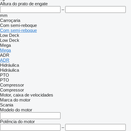
Altura do prato de engate
–
mm
Carroçaria
Com semi-reboque
Com semi-reboque
Low Deck
Low Deck
Mega
Mega
ADR
ADR
Hidráulica
Hidráulica
PTO
PTO
Compressor
Compressor
Motor, caixa de velocidades
Marca do motor
Scania
Modelo do motor
Potência do motor
–