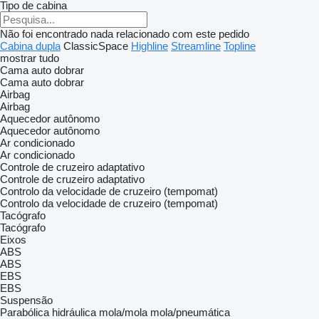
Tipo de cabina
Não foi encontrado nada relacionado com este pedido
Cabina dupla
ClassicSpace
Highline
Streamline
Topline
mostrar tudo
Cama auto dobrar
Cama auto dobrar
Airbag
Airbag
Aquecedor autônomo
Aquecedor autônomo
Ar condicionado
Ar condicionado
Controle de cruzeiro adaptativo
Controle de cruzeiro adaptativo
Controlo da velocidade de cruzeiro (tempomat)
Controlo da velocidade de cruzeiro (tempomat)
Tacógrafo
Tacógrafo
Eixos
ABS
ABS
EBS
EBS
Suspensão
Parabólica
hidráulica
mola/mola
mola/pneumática