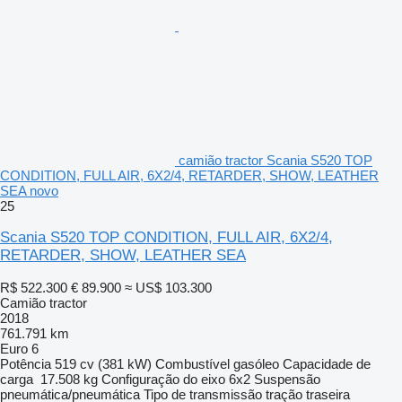
camião tractor Scania S520 TOP
CONDITION, FULL AIR, 6X2/4, RETARDER, SHOW, LEATHER
SEA novo
25
Scania S520 TOP CONDITION, FULL AIR, 6X2/4,
RETARDER, SHOW, LEATHER SEA
R$ 522.300
€ 89.900
≈ US$ 103.300
Camião tractor
2018
761.791 km
Euro 6
Potência
519 cv (381 kW)
Combustível
gasóleo
Capacidade de
carga
17.508 kg
Configuração do eixo
6x2
Suspensão
pneumática/pneumática
Tipo de transmissão
tração traseira