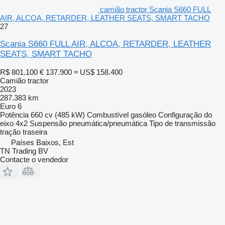
camião tractor Scania S660 FULL
AIR, ALCOA, RETARDER, LEATHER SEATS, SMART TACHO
27
Scania S660 FULL AIR, ALCOA, RETARDER, LEATHER
SEATS, SMART TACHO
R$ 801.100
€ 137.900
≈ US$ 158.400
Camião tractor
2023
287.383 km
Euro 6
Potência
660 cv (485 kW)
Combustível
gasóleo
Configuração do
eixo
4x2
Suspensão
pneumática/pneumática
Tipo de transmissão
tração traseira
Países Baixos, Est
TN Trading BV
Contacte o vendedor