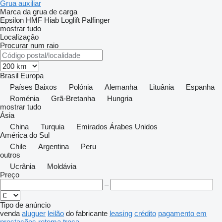
Grua auxiliar
Marca da grua de carga
Epsilon
HMF
Hiab
Loglift
Palfinger
mostrar tudo
Localização
Procurar num raio
Brasil
Europa
Países Baixos
Polónia
Alemanha
Lituânia
Espanha
Roménia
Grã-Bretanha
Hungria
mostrar tudo
Ásia
China
Turquia
Emirados Árabes Unidos
América do Sul
Chile
Argentina
Peru
outros
Ucrânia
Moldávia
Preço
–
Tipo de anúncio
venda
aluguer
leilão
do fabricante
leasing
crédito
pagamento em
prestações
retoma
troca