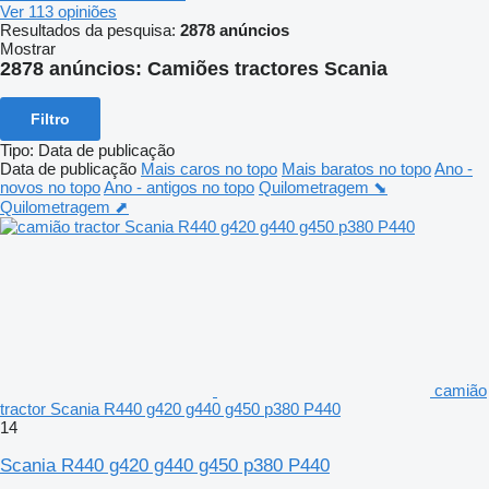
Ver 113 opiniões
Resultados da pesquisa:
2878 anúncios
Mostrar
2878 anúncios:
Camiões tractores Scania
Filtro
Tipo
:
Data de publicação
Data de publicação
Mais caros no topo
Mais baratos no topo
Ano -
novos no topo
Ano - antigos no topo
Quilometragem ⬊
Quilometragem ⬈
camião
tractor Scania R440 g420 g440 g450 p380 P440
14
Scania R440 g420 g440 g450 p380 P440