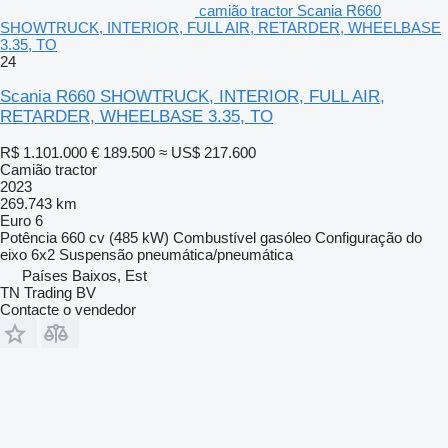
camião tractor Scania R660
SHOWTRUCK, INTERIOR, FULL AIR, RETARDER, WHEELBASE
3.35, TO
24
Scania R660 SHOWTRUCK, INTERIOR, FULL AIR,
RETARDER, WHEELBASE 3.35, TO
R$ 1.101.000
€ 189.500
≈ US$ 217.600
Camião tractor
2023
269.743 km
Euro 6
Potência
660 cv (485 kW)
Combustível
gasóleo
Configuração do
eixo
6x2
Suspensão
pneumática/pneumática
Países Baixos, Est
TN Trading BV
Contacte o vendedor