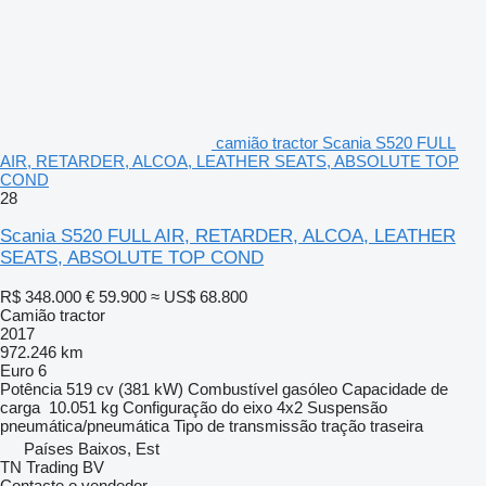
camião tractor Scania S520 FULL
AIR, RETARDER, ALCOA, LEATHER SEATS, ABSOLUTE TOP
COND
28
Scania S520 FULL AIR, RETARDER, ALCOA, LEATHER
SEATS, ABSOLUTE TOP COND
R$ 348.000
€ 59.900
≈ US$ 68.800
Camião tractor
2017
972.246 km
Euro 6
Potência
519 cv (381 kW)
Combustível
gasóleo
Capacidade de
carga
10.051 kg
Configuração do eixo
4x2
Suspensão
pneumática/pneumática
Tipo de transmissão
tração traseira
Países Baixos, Est
TN Trading BV
Contacte o vendedor