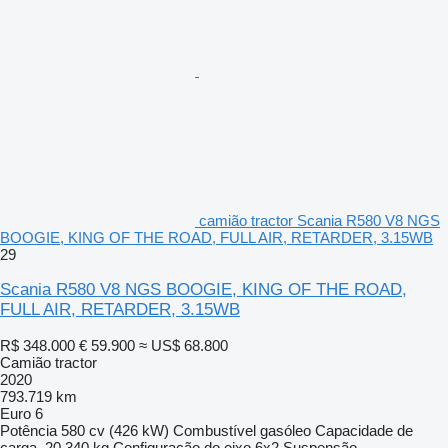
camião tractor Scania R580 V8 NGS
BOOGIE, KING OF THE ROAD, FULL AIR, RETARDER, 3.15WB
29
Scania R580 V8 NGS BOOGIE, KING OF THE ROAD,
FULL AIR, RETARDER, 3.15WB
R$ 348.000
€ 59.900
≈ US$ 68.800
Camião tractor
2020
793.719 km
Euro 6
Potência
580 cv (426 kW)
Combustível
gasóleo
Capacidade de
carga
20.340 kg
Configuração do eixo
6x2
Suspensão