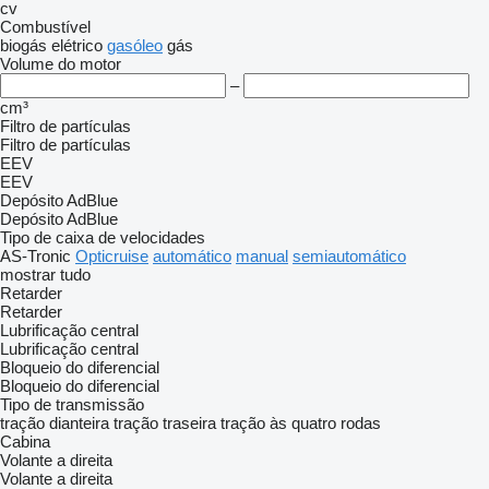
cv
Combustível
biogás
elétrico
gasóleo
gás
Volume do motor
–
cm³
Filtro de partículas
Filtro de partículas
EEV
EEV
Depósito AdBlue
Depósito AdBlue
Tipo de caixa de velocidades
AS-Tronic
Opticruise
automático
manual
semiautomático
mostrar tudo
Retarder
Retarder
Lubrificação central
Lubrificação central
Bloqueio do diferencial
Bloqueio do diferencial
Tipo de transmissão
tração dianteira
tração traseira
tração às quatro rodas
Cabina
Volante a direita
Volante a direita