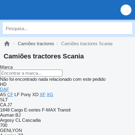
Camiões tractores
Camiões tractores Scania
Camiões tractores Scania
Marca
Não foi encontrado nada relacionado com este pedido
HD
DAF
AS
CF
LF
Pony
XD
XF
XG
SLT
CA
J7
1848
Cargo
E-series
F-MAX
Transit
Auman
BJ
Argosy
CL
Cascadia
700
GENLYON