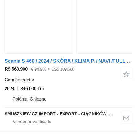
Scania S 460 / 2024 / SKÓRA / KLIMA P. / NAVI /FULL LED / ACC / DE 4568
R$ 560.900
€ 94.900
≈ US$ 109.600
Camião tractor
2024
346.000 km
Polónia, Gniezno
SMUSZKIEWICZ IMPORT - EXPORT - CIĄGNIKÓW SIODŁOWYCH I NACZEP