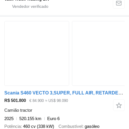
Scania S460 VECTO 3,SUPER, FULL AIR, RETARDER, 7366 ENGINE HOURS, PARKI
R$ 501.800
€ 84.900
≈ US$ 98.090
Camião tractor
2025
520.155 km
Euro 6
Potência
460 cv (338 kW)
Combustível
gasóleo