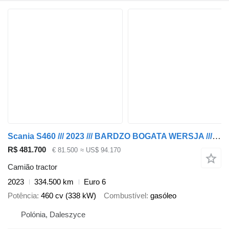
Scania S460 /// 2023 /// BARDZO BOGATA WERSJA /// JAK NOWA
R$ 481.700
€ 81.500
≈ US$ 94.170
Camião tractor
2023
334.500 km
Euro 6
Potência
460 cv (338 kW)
Combustível
gasóleo
Polónia, Daleszyce