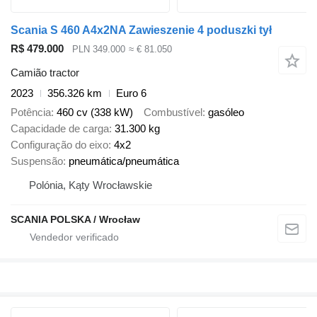
Scania S 460 A4x2NA Zawieszenie 4 poduszki tył
R$ 479.000
PLN 349.000
≈ € 81.050
Camião tractor
2023
356.326 km
Euro 6
Potência
460 cv (338 kW)
Combustível
gasóleo
Capacidade de carga
31.300 kg
Configuração do eixo
4x2
Suspensão
pneumática/pneumática
Polónia, Kąty Wrocławskie
SCANIA POLSKA / Wrocław