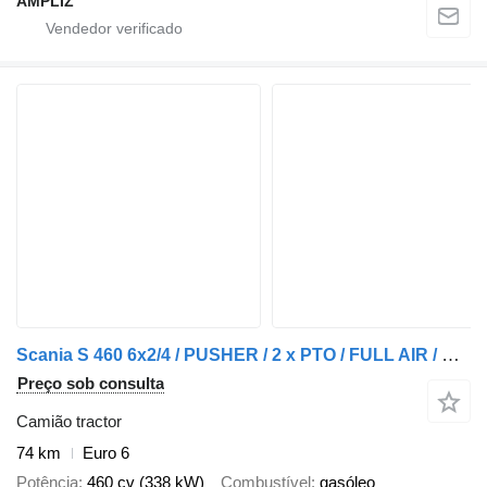
AMPLIZ
Scania S 460 6x2/4 / PUSHER / 2 x PTO / FULL AIR / RETARDER
Preço sob consulta
Camião tractor
74 km
Euro 6
Potência
460 cv (338 kW)
Combustível
gasóleo