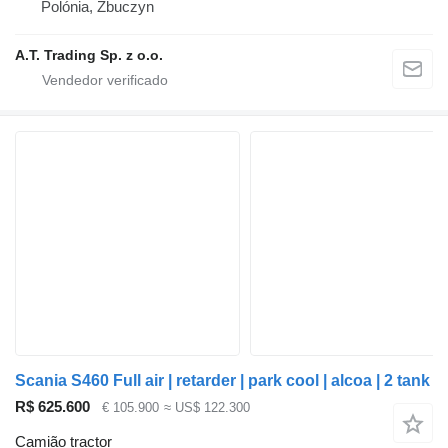
Polónia, Zbuczyn
A.T. Trading Sp. z o.o.
Scania S460 Full air | retarder | park cool | alcoa | 2 tank
R$ 625.600
€ 105.900
≈ US$ 122.300
Camião tractor