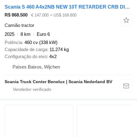
Scania S 460 A4x2NB NEW 10T RETARDER CRB DIFF-L S2
R$ 868.500
€ 147.000
≈ US$ 169.800
Camião tractor
2025
8 km
Euro 6
Potência
460 cv (338 kW)
Capacidade de carga
11.274 kg
Configuração do eixo
4x2
Países Baixos, Wijchen
Scania Truck Center Benelux | Scania Nederland BV