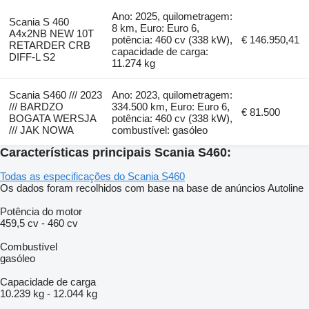
Ano: 2025, quilometragem:
Scania S 460
8 km, Euro: Euro 6,
A4x2NB NEW 10T
potência: 460 cv (338 kW),
€ 146.950,41
RETARDER CRB
capacidade de carga:
DIFF-L S2
11.274 kg
Scania S460 /// 2023
Ano: 2023, quilometragem:
/// BARDZO
334.500 km, Euro: Euro 6,
€ 81.500
BOGATA WERSJA
potência: 460 cv (338 kW),
/// JAK NOWA
combustível: gasóleo
Características principais Scania S460:
Todas as especificações do Scania S460
Os dados foram recolhidos com base na base de anúncios Autoline
Potência do motor
459,5 cv
-
460 cv
Combustível
gasóleo
Capacidade de carga
10.239 kg
-
12.044 kg