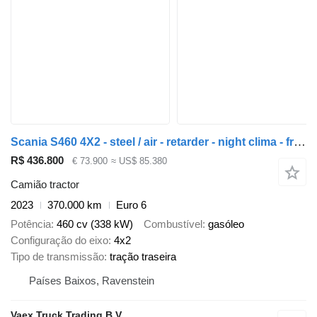
Scania S460 4X2 - steel / air - retarder - night clima - fridge
R$ 436.800
€ 73.900
≈ US$ 85.380
Camião tractor
2023
370.000 km
Euro 6
Potência
460 cv (338 kW)
Combustível
gasóleo
Configuração do eixo
4x2
Tipo de transmissão
tração traseira
Países Baixos, Ravenstein
Vaex Truck Trading B.V