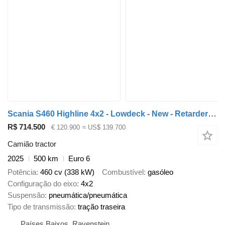
Scania S460 Highline 4x2 - Lowdeck - New - Retarder - Night clima - 2x
R$ 714.500
€ 120.900
≈ US$ 139.700
Camião tractor
2025
500 km
Euro 6
Potência
460 cv (338 kW)
Combustível
gasóleo
Configuração do eixo
4x2
Suspensão
pneumática/pneumática
Tipo de transmissão
tração traseira
Países Baixos, Ravenstein