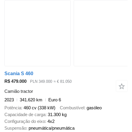
Scania S 460
R$ 479.000
PLN 349.000
≈ € 81.050
Camião tractor
2023
341.620 km
Euro 6
Potência
460 cv (338 kW)
Combustível
gasóleo
Capacidade de carga
31.300 kg
Configuração do eixo
4x2
Suspensão
pneumática/pneumática