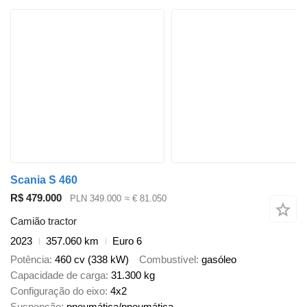
Scania S 460
R$ 479.000
PLN 349.000
≈ € 81.050
Camião tractor
2023
357.060 km
Euro 6
Potência
460 cv (338 kW)
Combustível
gasóleo
Capacidade de carga
31.300 kg
Configuração do eixo
4x2
Suspensão
pneumática/pneumática