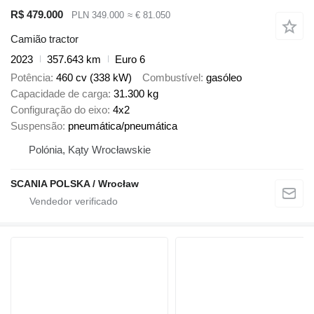
R$ 479.000
PLN 349.000
≈ € 81.050
Camião tractor
2023
357.643 km
Euro 6
Potência
460 cv (338 kW)
Combustível
gasóleo
Capacidade de carga
31.300 kg
Configuração do eixo
4x2
Suspensão
pneumática/pneumática
Polónia, Kąty Wrocławskie
SCANIA POLSKA / Wrocław