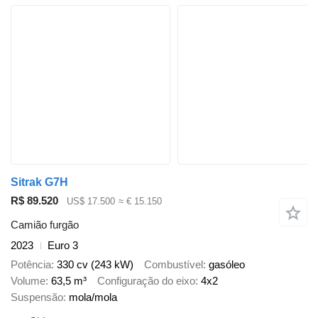
Sitrak G7H
R$ 89.520
US$ 17.500
≈ € 15.150
Camião furgão
2023
Euro 3
Potência
330 cv (243 kW)
Combustível
gasóleo
Volume
63,5 m³
Configuração do eixo
4x2
Suspensão
mola/mola