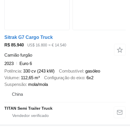
Sitrak G7 Cargo Truck
R$ 85.940
US$ 16.800
≈ € 14.540
Camião furgão
2023
Euro 6
Potência
330 cv (243 kW)
Combustível
gasóleo
Volume
112,65 m³
Configuração do eixo
6x2
Suspensão
mola/mola
China
TITAN Semi Trailer Truck