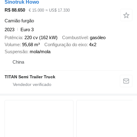
Sinotruk Howo
R$ 88.650
€ 15.000
≈ US$ 17.330
Camião furgão
2023
Euro 3
Potência
220 cv (162 kW)
Combustível
gasóleo
Volume
95,68 m³
Configuração do eixo
4x2
Suspensão
mola/mola
China
TITAN Semi Trailer Truck