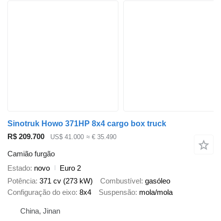
Sinotruk Howo 371HP 8x4 cargo box truck
R$ 209.700
US$ 41.000
≈ € 35.490
Camião furgão
Estado
novo
Euro 2
Potência
371 cv (273 kW)
Combustível
gasóleo
Configuração do eixo
8x4
Suspensão
mola/mola
China, Jinan