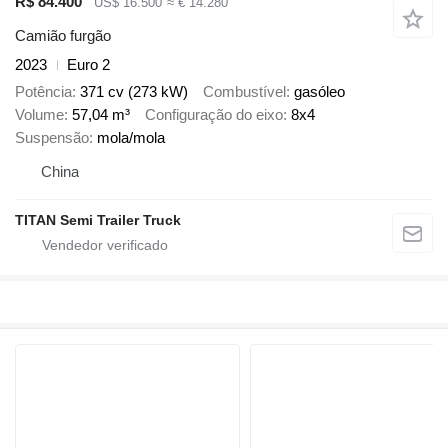
R$ 84.400
US$ 16.500
≈ € 14.280
Camião furgão
2023
Euro 2
Potência
371 cv (273 kW)
Combustível
gasóleo
Volume
57,04 m³
Configuração do eixo
8x4
Suspensão
mola/mola
China
TITAN Semi Trailer Truck