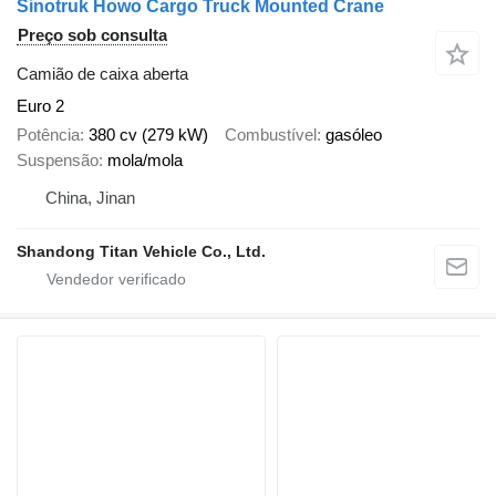
Sinotruk Howo Cargo Truck Mounted Crane
Preço sob consulta
Camião de caixa aberta
Euro 2
Potência
380 cv (279 kW)
Combustível
gasóleo
Suspensão
mola/mola
China, Jinan
Shandong Titan Vehicle Co., Ltd.