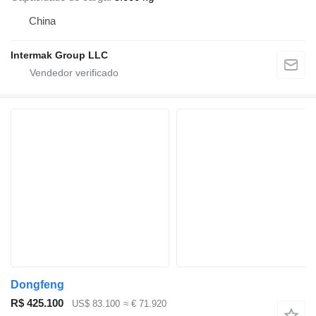
China
Intermak Group LLC
Dongfeng
R$ 425.100
US$ 83.100
≈ € 71.920