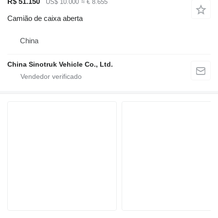
R$ 51.150
US$ 10.000
≈ € 8.655
Camião de caixa aberta
China
China Sinotruk Vehicle Co., Ltd.