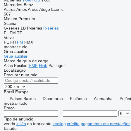
NL series
TGA
TGS
TGX
Mercedes-Benz
Actros
Antos
Arocs
Atego
Econic
567
Midlum
Premium
Scania
G-series
LB
P-series
R-series
FL
FM
TT
Volvo
FE
FH
FM
FMX
mostrar tudo
Grua auxiliar
Grua auxiliar
Marca da grua de carga
Atlas
Epsilon
HMF
Hiab
Palfinger
Localização
Procurar num raio
Brasil
Europa
Países Baixos
Dinamarca
Finlândia
Alemanha
Polón
mostrar tudo
Preço
–
Tipo de anúncio
venda
leilão
do fabricante
leasing
crédito
pagamento em prestações
Estado