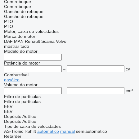
Com reboque
Com reboque
Gancho de reboque
Gancho de reboque
PTO
PTO
Motor, caixa de velocidades
Marca do motor
DAF
MAN
Renault
Scania
Volvo
mostrar tudo
Modelo do motor
Potência do motor
–
cv
Combustível
gasóleo
Volume do motor
–
cm³
Filtro de partículas
Filtro de partículas
EEV
EEV
Depósito AdBlue
Depósito AdBlue
Tipo de caixa de velocidades
AS-Tronic
I-Shift
automático
manual
semiautomático
Retarder