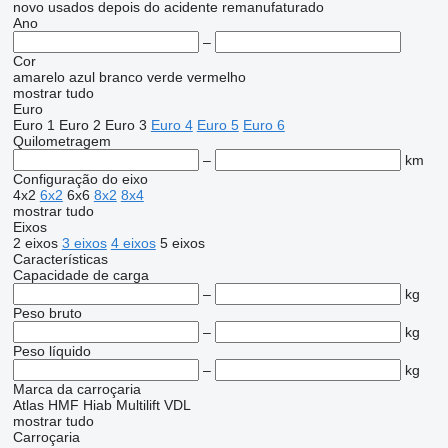
novo
usados
depois do acidente
remanufaturado
Ano
–
Cor
amarelo
azul
branco
verde
vermelho
mostrar tudo
Euro
Euro 1
Euro 2
Euro 3
Euro 4
Euro 5
Euro 6
Quilometragem
–
km
Configuração do eixo
4x2
6x2
6x6
8x2
8x4
mostrar tudo
Eixos
2 eixos
3 eixos
4 eixos
5 eixos
Características
Capacidade de carga
–
kg
Peso bruto
–
kg
Peso líquido
–
kg
Marca da carroçaria
Atlas
HMF
Hiab
Multilift
VDL
mostrar tudo
Carroçaria