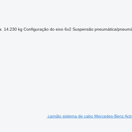
a
14.230 kg
Configuração do eixo
6x2
Suspensão
pneumática/pneumá
camião sistema de cabo Mercedes-Benz Act