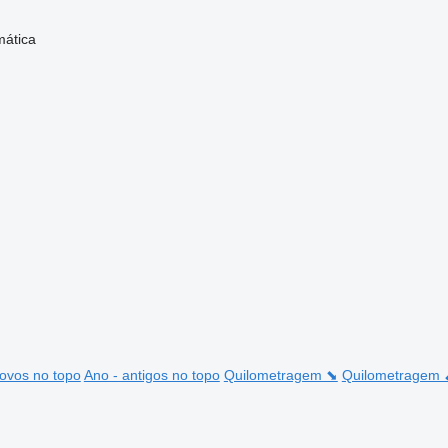
ática
ovos no topo
Ano - antigos no topo
Quilometragem ⬊
Quilometragem