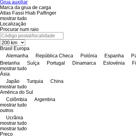
Grua auxiliar
Marca da grua de carga
Atlas
Fassi
Hiab
Palfinger
mostrar tudo
Localização
Procurar num raio
Brasil
Europa
Alemanha
República Checa
Polónia
Espanha
Pa
Bretanha
Suíça
Portugal
Dinamarca
Eslovénia
F
mostrar tudo
Ásia
Japão
Turquia
China
mostrar tudo
América do Sul
Colômbia
Argentina
mostrar tudo
outros
Ucrânia
mostrar tudo
mostrar tudo
Preço