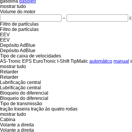
gasolina
gasóleo
mostrar tudo
Volume do motor
–
c
Filtro de partículas
Filtro de partículas
EEV
EEV
Depósito AdBlue
Depósito AdBlue
Tipo de caixa de velocidades
AS-Tronic
EPS
EuroTronic
I-Shift
TipMatic
automático
manual
mostrar tudo
Retarder
Retarder
Lubrificação central
Lubrificação central
Bloqueio do diferencial
Bloqueio do diferencial
Tipo de transmissão
tração traseira
tração às quatro rodas
mostrar tudo
Cabina
Volante a direita
Volante a direita