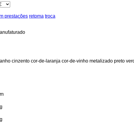
m prestações
retoma
troca
anufaturado
tanho
cinzento
cor-de-laranja
cor-de-vinho
metalizado
preto
ver
km
g
g