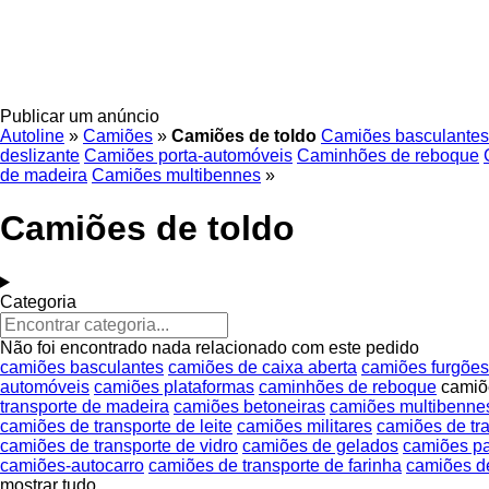
Publicar um anúncio
Autoline
»
Camiões
»
Camiões de toldo
Camiões basculantes
deslizante
Camiões porta-automóveis
Caminhões de reboque
de madeira
Camiões multibennes
»
Camiões de toldo
Categoria
Não foi encontrado nada relacionado com este pedido
camiões basculantes
camiões de caixa aberta
camiões furgões
automóveis
camiões plataformas
caminhões de reboque
camiõ
transporte de madeira
camiões betoneiras
camiões multibenne
camiões de transporte de leite
camiões militares
camiões de tr
camiões de transporte de vidro
camiões de gelados
camiões pa
camiões-autocarro
camiões de transporte de farinha
camiões de
mostrar tudo