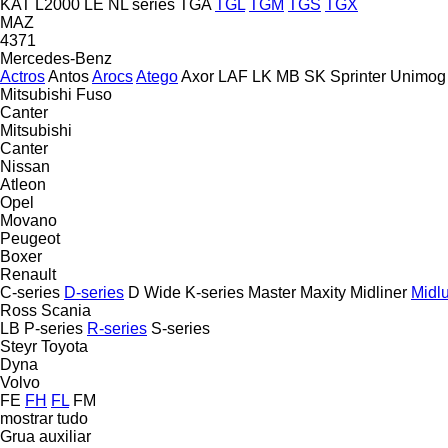
KAT
L2000
LE
NL series
TGA
TGL
TGM
TGS
TGX
MAZ
4371
Mercedes-Benz
Actros
Antos
Arocs
Atego
Axor
LAF
LK
MB
SK
Sprinter
Unimog
Mitsubishi Fuso
Canter
Mitsubishi
Canter
Nissan
Atleon
Opel
Movano
Peugeot
Boxer
Renault
C-series
D-series
D Wide
K-series
Master
Maxity
Midliner
Midl
Ross
Scania
LB
P-series
R-series
S-series
Steyr
Toyota
Dyna
Volvo
FE
FH
FL
FM
mostrar tudo
Grua auxiliar