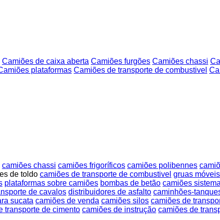
Camiões de caixa aberta
Camiões furgões
Camiões chassi
Ca
Camiões plataformas
Camiões de transporte de combustivel
Ca
camiões chassi
camiões frigoríficos
camiões polibennes
camiõ
es de toldo
camiões de transporte de combustivel
gruas móveis
s
plataformas sobre camiões
bombas de betão
camiões sistem
ansporte de cavalos
distribuidores de asfalto
caminhões-tanque
ra sucata
camiões de venda
camiões silos
camiões de transpo
 transporte de cimento
camiões de instrução
camiões de transp