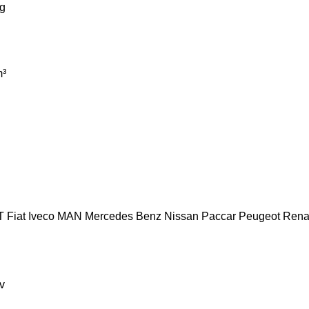
g
³
T
Fiat
Iveco
MAN
Mercedes Benz
Nissan
Paccar
Peugeot
Rena
v