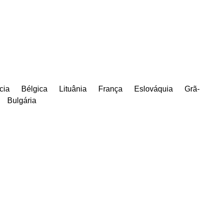
cia
Bélgica
Lituânia
França
Eslováquia
Grã-
Bulgária