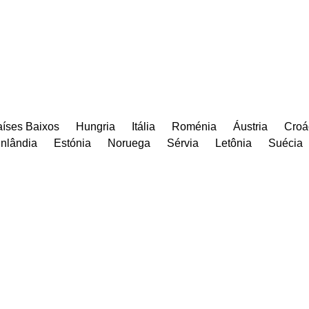
íses Baixos
Hungria
Itália
Roménia
Áustria
Croá
inlândia
Estónia
Noruega
Sérvia
Letônia
Suécia