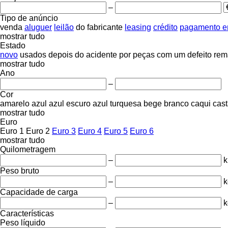
–
Tipo de anúncio
venda
aluguer
leilão
do fabricante
leasing
crédito
pagamento e
mostrar tudo
Estado
novo
usados
depois do acidente
por peças
com um defeito
rem
mostrar tudo
Ano
–
Cor
amarelo
azul
azul escuro
azul turquesa
bege
branco
caqui
cas
mostrar tudo
Euro
Euro 1
Euro 2
Euro 3
Euro 4
Euro 5
Euro 6
mostrar tudo
Quilometragem
–
Peso bruto
–
k
Capacidade de carga
–
k
Características
Peso líquido