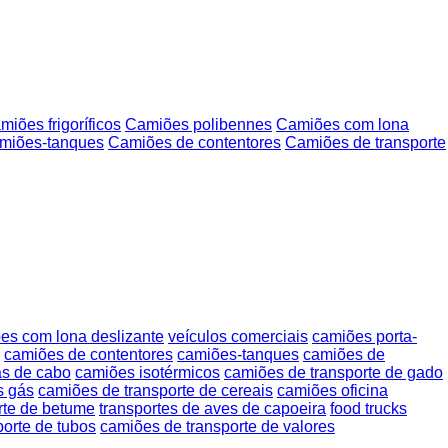
miões frigoríficos
Camiões polibennes
Camiões com lona
miões-tanques
Camiões de contentores
Camiões de transporte
es com lona deslizante
veículos comerciais
camiões porta-
camiões de contentores
camiões-tanques
camiões de
as de cabo
camiões isotérmicos
camiões de transporte de gado
s gás
camiões de transporte de cereais
camiões oficina
rte de betume
transportes de aves de capoeira
food trucks
orte de tubos
camiões de transporte de valores