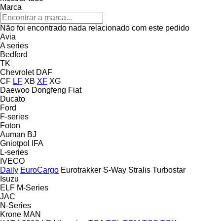
Marca
Não foi encontrado nada relacionado com este pedido
Avia
A series
Bedford
TK
Chevrolet
DAF
CF
LF
XB
XF
XG
Daewoo
Dongfeng
Fiat
Ducato
Ford
F-series
Foton
Auman
BJ
Gniotpol
IFA
L-series
IVECO
Daily
EuroCargo
Eurotrakker
S-Way
Stralis
Turbostar
Isuzu
ELF
M-Series
JAC
N-Series
Krone
MAN