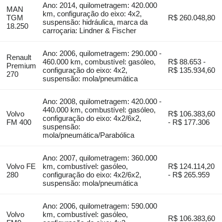
Ano: 2014, quilometragem: 420.000
MAN
km, configuração do eixo: 4x2,
TGM
R$ 260.048,80
suspensão: hidráulica, marca da
18.250
carroçaria: Lindner & Fischer
Ano: 2006, quilometragem: 290.000 -
Renault
460.000 km, combustível: gasóleo,
R$ 88.653 -
Premium
configuração do eixo: 4x2,
R$ 135.934,60
270
suspensão: mola/pneumática
Ano: 2008, quilometragem: 420.000 -
440.000 km, combustível: gasóleo,
Volvo
R$ 106.383,60
configuração do eixo: 4x2/6x2,
FM 400
- R$ 177.306
suspensão:
mola/pneumática/Parabólica
Ano: 2007, quilometragem: 360.000
Volvo FE
km, combustível: gasóleo,
R$ 124.114,20
280
configuração do eixo: 4x2/6x2,
- R$ 265.959
suspensão: mola/pneumática
Ano: 2006, quilometragem: 590.000
Volvo
km, combustível: gasóleo,
R$ 106.383,60