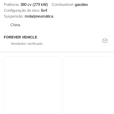
Potência
380 cv (279 kW)
Combustível
gasóleo
Configuração do eixo
6x4
Suspensão
mola/pneumática
China
FOREVER VEHICLE