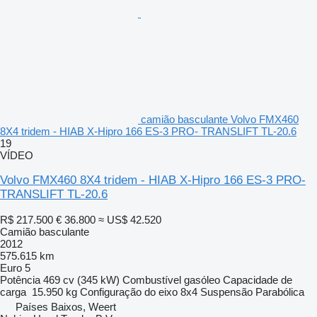
camião basculante Volvo FMX460
8X4 tridem - HIAB X-Hipro 166 ES-3 PRO- TRANSLIFT TL-20.6
19
VÍDEO
Volvo FMX460 8X4 tridem - HIAB X-Hipro 166 ES-3 PRO-
TRANSLIFT TL-20.6
R$ 217.500
€ 36.800
≈ US$ 42.520
Camião basculante
2012
575.615 km
Euro 5
Potência
469 cv (345 kW)
Combustível
gasóleo
Capacidade de
carga
15.950 kg
Configuração do eixo
8x4
Suspensão
Parabólica
Países Baixos, Weert