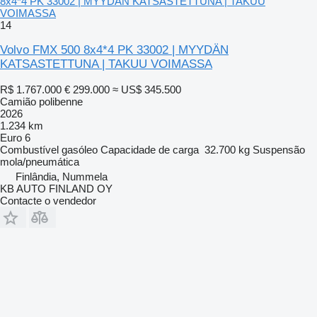
8x4*4 PK 33002 | MYYDÄN KATSASTETTUNA | TAKUU
VOIMASSA
14
Volvo FMX 500 8x4*4 PK 33002 | MYYDÄN
KATSASTETTUNA | TAKUU VOIMASSA
R$ 1.767.000
€ 299.000
≈ US$ 345.500
Camião polibenne
2026
1.234 km
Euro 6
Combustível
gasóleo
Capacidade de carga
32.700 kg
Suspensão
mola/pneumática
Finlândia, Nummela
KB AUTO FINLAND OY
Contacte o vendedor