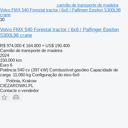
camião de transporte de madeira
Volvo FMX 540 Forestal tractor / 6x6 / Palfinger Epsilon S300L98
crane
30
Volvo FMX 540 Forestal tractor / 6x6 / Palfinger Epsilon
S300L98 crane
R$ 974.000
€ 164.800
≈ US$ 190.400
Camião de transporte de madeira
2024
150.000 km
Euro 6
Potência
540 cv (397 kW)
Combustível
gasóleo
Capacidade de
carga
11.060 kg
Configuração do eixo
6x6
Polónia, Krakow
CIEZAROWKI.PL
Contacte o vendedor