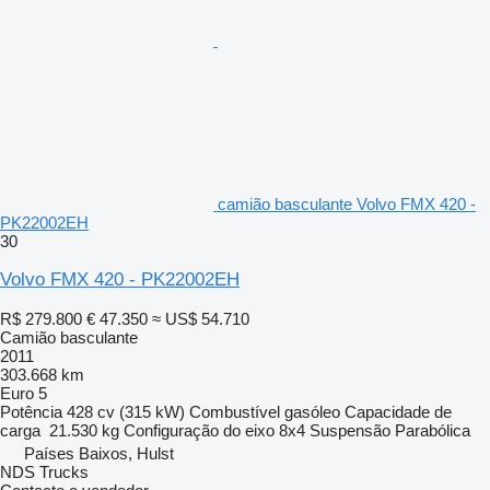
camião basculante Volvo FMX 420 -
PK22002EH
30
Volvo FMX 420 - PK22002EH
R$ 279.800
€ 47.350
≈ US$ 54.710
Camião basculante
2011
303.668 km
Euro 5
Potência
428 cv (315 kW)
Combustível
gasóleo
Capacidade de
carga
21.530 kg
Configuração do eixo
8x4
Suspensão
Parabólica
Países Baixos, Hulst
NDS Trucks