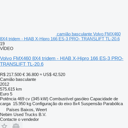
camião basculante Volvo FMX460
8X4 tridem - HIAB X-Hipro 166 ES-3 PRO- TRANSLIFT TL-20.6
19
VÍDEO
Volvo FMX460 8X4 tridem - HIAB X-Hipro 166 ES-3 PRO-
TRANSLIFT TL-20.6
R$ 217.500
€ 36.800
≈ US$ 42.520
Camião basculante
2012
575.615 km
Euro 5
Potência
469 cv (345 kW)
Combustível
gasóleo
Capacidade de
carga
15.950 kg
Configuração do eixo
8x4
Suspensão
Parabólica
Países Baixos, Weert
Nebim Used Trucks B.V.
Contacte o vendedor