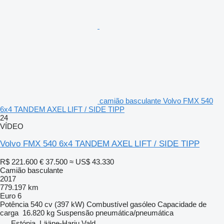
camião basculante Volvo FMX 540
6x4 TANDEM AXEL LIFT / SIDE TIPP
24
VÍDEO
Volvo FMX 540 6x4 TANDEM AXEL LIFT / SIDE TIPP
R$ 221.600
€ 37.500
≈ US$ 43.330
Camião basculante
2017
779.197 km
Euro 6
Potência
540 cv (397 kW)
Combustível
gasóleo
Capacidade de
carga
16.820 kg
Suspensão
pneumática/pneumática
Estónia, Lääne-Harju Vald