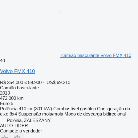
camião basculante Volvo FMX 410
40
Volvo FMX 410
R$ 354.000
€ 59.900
≈ US$ 69.210
Camião basculante
2013
472.000 km
Euro 5
Potência
410 cv (301 kW)
Combustível
gasóleo
Configuração do
eixo
8x4
Suspensão
mola/mola
Modo de descarga
bidirecional
Polónia, ZALESZANY
AUTO-LIDER
Contacte o vendedor