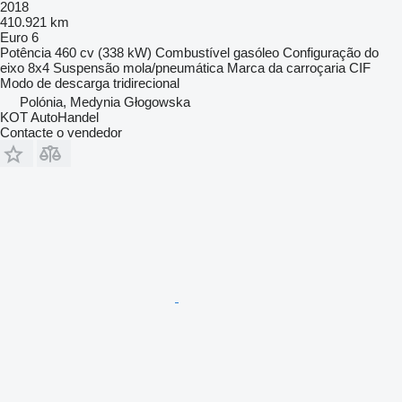
2018
410.921 km
Euro 6
Potência
460 cv (338 kW)
Combustível
gasóleo
Configuração do
eixo
8x4
Suspensão
mola/pneumática
Marca da carroçaria
CIF
Modo de descarga
tridirecional
Polónia, Medynia Głogowska
KOT AutoHandel
Contacte o vendedor