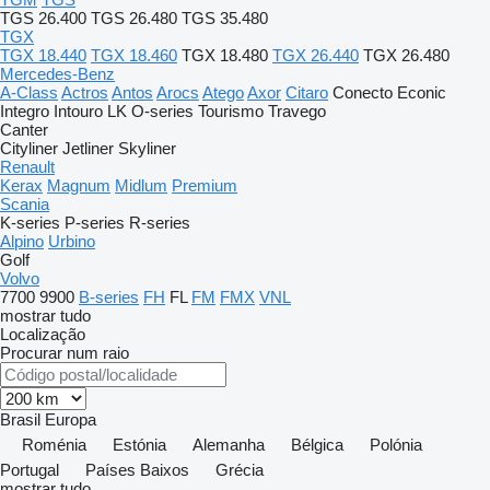
TGS 26.400
TGS 26.480
TGS 35.480
TGX
TGX 18.440
TGX 18.460
TGX 18.480
TGX 26.440
TGX 26.480
Mercedes-Benz
A-Class
Actros
Antos
Arocs
Atego
Axor
Citaro
Conecto
Econic
Integro
Intouro
LK
O-series
Tourismo
Travego
Canter
Cityliner
Jetliner
Skyliner
Renault
Kerax
Magnum
Midlum
Premium
Scania
K-series
P-series
R-series
Alpino
Urbino
Golf
Volvo
7700
9900
B-series
FH
FL
FM
FMX
VNL
mostrar tudo
Localização
Procurar num raio
Brasil
Europa
Roménia
Estónia
Alemanha
Bélgica
Polónia
Portugal
Países Baixos
Grécia
mostrar tudo