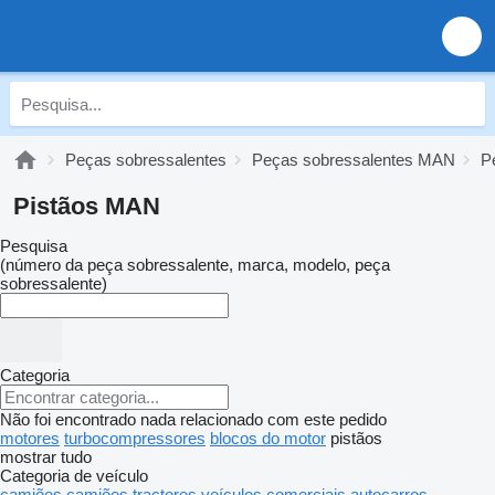
Peças sobressalentes
Peças sobressalentes MAN
P
Pistãos MAN
Pesquisa
(número da peça sobressalente, marca, modelo, peça
sobressalente)
Categoria
Não foi encontrado nada relacionado com este pedido
motores
turbocompressores
blocos do motor
pistãos
mostrar tudo
Categoria de veículo
camiões
camiões tractores
veículos comerciais
autocarros