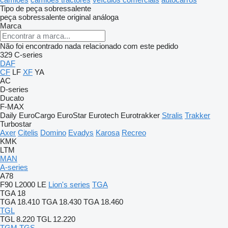
Tipo de peça sobressalente
peça sobressalente original
análoga
Marca
Não foi encontrado nada relacionado com este pedido
329
C-series
DAF
CF
LF
XF
YA
AC
D-series
Ducato
F-MAX
Daily
EuroCargo
EuroStar
Eurotech
Eurotrakker
Stralis
Trakker
Turbostar
Axer
Citelis
Domino
Evadys
Karosa
Recreo
KMK
LTM
MAN
A-series
A78
F90
L2000
LE
Lion's series
TGA
TGA 18
TGA 18.410
TGA 18.430
TGA 18.460
TGL
TGL 8.220
TGL 12.220
TGM
TGS