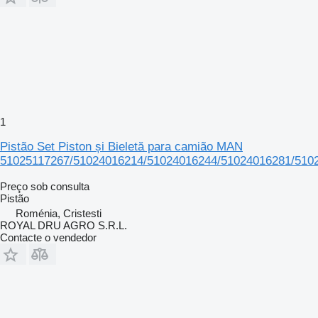
1
Pistão Set Piston și Bieletă para camião MAN
51025117267/51024016214/51024016244/51024016281/510
Preço sob consulta
Pistão
Roménia, Cristesti
ROYAL DRU AGRO S.R.L.
Contacte o vendedor