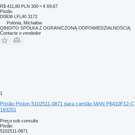
R$ 411,80
PLN 300
≈ € 69,67
Pistão
D0836 LFL40 3172
Polónia, Michałów
QINDITO SPÓŁKA Z OGRANICZONĄ ODPOWIEDZIALNOŚCIĄ
Contacte o vendedor
1
Pistão Piston 5102511-0871 para camião MAN P6410F12-C
183251
Preço sob consulta
Pistão
5102511-0871