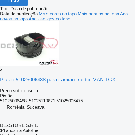
Tipo
:
Data de publicação
Data de publicação
Mais caros no topo
Mais baratos no topo
Ano -
novos no topo
Ano - antigos no topo
2
Pistão 51025006488 para camião tractor MAN TGX
Preço sob consulta
Pistão
51025006488, 51025110871 51025006475
Roménia, Suceava
DEZSTORE S.R.L.
14
anos na Autoline