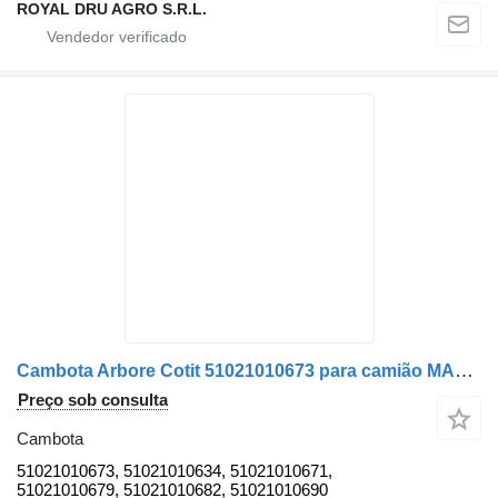
ROYAL DRU AGRO S.R.L.
Cambota Arbore Cotit 51021010673 para camião MAN – Coduri: , 51021010673, 51021010634, 51021010671, 51021010679, 51021010682
Preço sob consulta
Cambota
51021010673, 51021010634, 51021010671,
51021010679, 51021010682, 51021010690