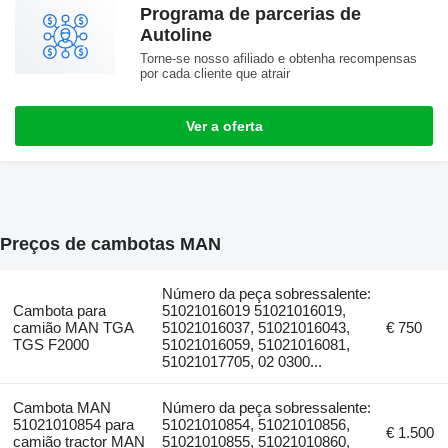
Programa de parcerias de
Autoline
Torne-se nosso afiliado e obtenha recompensas
por cada cliente que atrair
Ver a oferta
Preços de cambotas MAN
Número da peça sobressalente:
Cambota para
51021016019 51021016019,
camião MAN TGA
51021016037, 51021016043,
€ 750
TGS F2000
51021016059, 51021016081,
51021017705, 02 0300...
Cambota MAN
Número da peça sobressalente:
51021010854 para
51021010854, 51021010856,
€ 1.500
camião tractor MAN
51021010855, 51021010860,