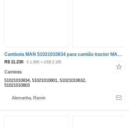
Cambota MAN 51021010834 para camião tractor MAN TGX TGS TGA
R$ 11.230
€ 1.900
≈ US$ 2.195
Cambota
51021010834, 51021010801, 51021010632,
51021010803
Alemanha, Ramin