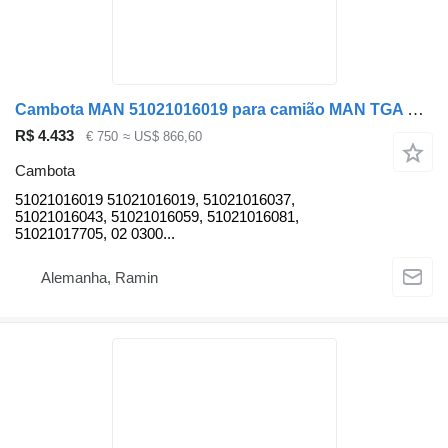
Cambota MAN 51021016019 para camião MAN TGA TGS F2000
R$ 4.433
€ 750
≈ US$ 866,60
Cambota
51021016019 51021016019, 51021016037,
51021016043, 51021016059, 51021016081,
51021017705, 02 0300...
Alemanha, Ramin