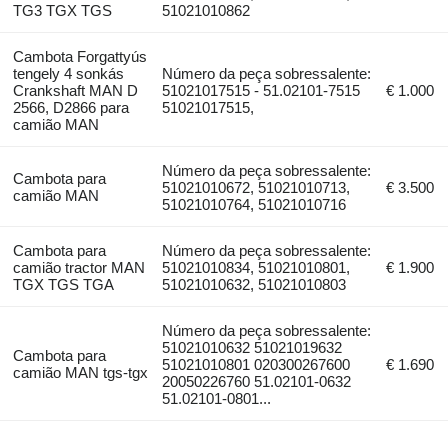
TG3 TGX TGS
51021010862
Cambota Forgattyús
tengely 4 sonkás
Número da peça sobressalente:
Crankshaft MAN D
51021017515 - 51.02101-7515
€ 1.000
2566, D2866 para
51021017515,
camião MAN
Número da peça sobressalente:
Cambota para
51021010672, 51021010713,
€ 3.500
camião MAN
51021010764, 51021010716
Cambota para
Número da peça sobressalente:
camião tractor MAN
51021010834, 51021010801,
€ 1.900
TGX TGS TGA
51021010632, 51021010803
Número da peça sobressalente:
51021010632 51021019632
Cambota para
51021010801 020300267600
€ 1.690
camião MAN tgs-tgx
20050226760 51.02101-0632
51.02101-0801...