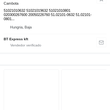
Cambota
51021010632 51021019632 51021010801
020300267600 20050226760 51.02101-0632 51.02101-
0801...
Hungria, Baja
BT Express kft