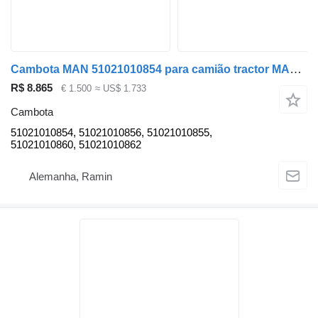
Cambota MAN 51021010854 para camião tractor MAN TG3 TGX TGS
R$ 8.865
€ 1.500
≈ US$ 1.733
Cambota
51021010854, 51021010856, 51021010855,
51021010860, 51021010862
Alemanha, Ramin