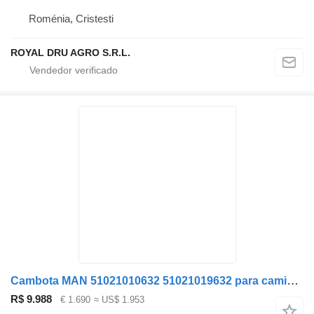
Roménia, Cristesti
ROYAL DRU AGRO S.R.L.
Cambota MAN 51021010632 51021019632 para camião MAN tgs-tgx
R$ 9.988
€ 1.690
≈ US$ 1.953