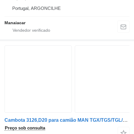
Portugal, ARGONCILHE
Manaiacar
Cambota 3126,D20 para camião MAN TGX/TGS/TGL/TGA/TGM/TG/TGE/F/CLA
Preço sob consulta