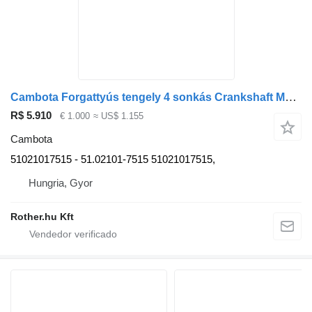
Cambota Forgattyús tengely 4 sonkás Crankshaft MAN D 2566, D2866 51021017515 para camião MAN
R$ 5.910
€ 1.000
≈ US$ 1.155
Cambota
51021017515 - 51.02101-7515 51021017515,
Hungria, Gyor
Rother.hu Kft