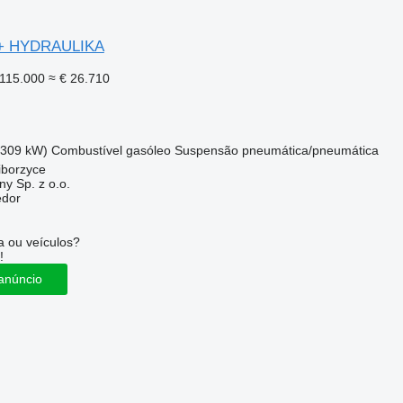
 + HYDRAULIKA
115.000
≈ € 26.710
(309 kW)
Combustível
gasóleo
Suspensão
pneumática/pneumática
iborzyce
y Sp. z o.o.
edor
 ou veículos?
!
anúncio