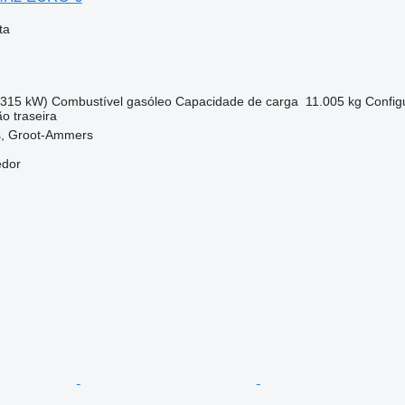
ta
(315 kW)
Combustível
gasóleo
Capacidade de carga
11.005 kg
Config
ão traseira
s, Groot-Ammers
edor