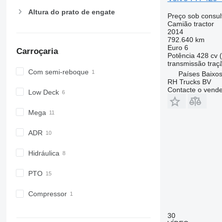
Altura do prato de engate
Preço sob consul
Camião tractor
2014
792.640 km
Euro 6
Carroçaria
Potência
428 cv 
transmissão
traç
Com semi-reboque
Países Baixo
RH Trucks BV
Contacte o vend
Low Deck
Mega
ADR
Hidráulica
PTO
Compressor
30