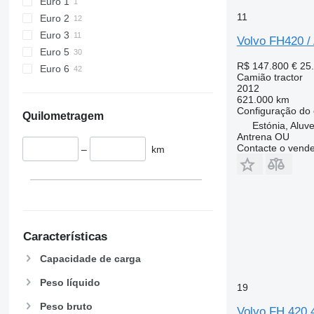
Euro 1
11
Euro 2
Euro 3
Volvo FH420 /
Euro 5
R$ 147.800
€ 25
Euro 6
Camião tractor
2012
621.000 km
Configuração do 
Quilometragem
Estónia, Aluv
Antrena OU
Contacte o vend
–
km
Características
Capacidade de carga
Peso líquido
19
Peso bruto
Volvo FH 420