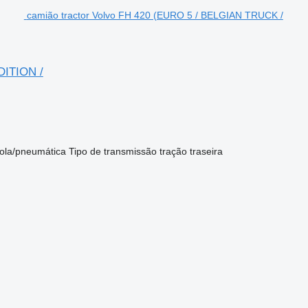
camião tractor Volvo FH 420 (EURO 5 / BELGIAN TRUCK /
ITION /
ola/pneumática
Tipo de transmissão
tração traseira