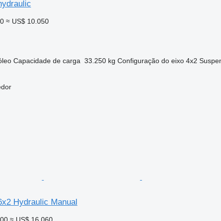
ydraulic
00
≈ US$ 10.050
óleo
Capacidade de carga
33.250 kg
Configuração do eixo
4x2
Suspe
edor
6x2 Hydraulic Manual
900
≈ US$ 16.060