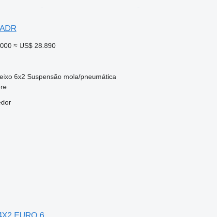
 ADR
.000
≈ US$ 28.890
eixo
6x2
Suspensão
mola/pneumática
ere
edor
 4X2 EURO 6