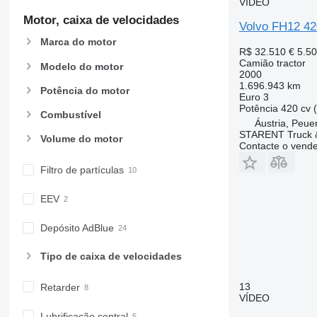
VÍDEO
Motor, caixa de velocidades
Volvo FH12 42
Marca do motor
R$ 32.510
€ 5.5
Camião tractor
Modelo do motor
2000
1.696.943 km
Potência do motor
Euro 3
Potência
420 cv 
Combustível
Áustria, Peue
STARENT Truck &
Volume do motor
Contacte o vend
Filtro de partículas
EEV
Depósito AdBlue
Tipo de caixa de velocidades
13
Retarder
VÍDEO
Lubrificação central