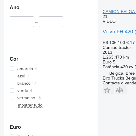
Ano
CAMION BELGA 
21
VÍDEO
–
Volvo FH 420
R$ 106.100
€ 17
Camião tractor
2013
1.263.470 km
Cor
Euro 5
Potência
420 cv 
amarelo
Bélgica, Bree
azul
Elro Trucks Belg
Contacte o vend
branco
verde
vermelho
mostrar tudo
Euro