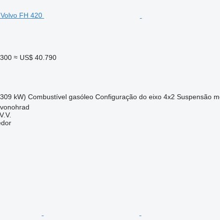
.300
≈ US$ 40.790
(309 kW)
Combustível
gasóleo
Configuração do eixo
4x2
Suspensão
m
rvonohrad
V.V.
edor