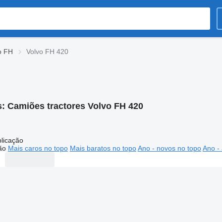
o FH
Volvo FH 420
s:
Camiões tractores Volvo FH 420
licação
ão
Mais caros no topo
Mais baratos no topo
Ano - novos no topo
Ano - 