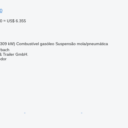
0
00
≈ US$ 6.355
(309 kW)
Combustível
gasóleo
Suspensão
mola/pneumática
rbach
 Trailer GmbH.
edor