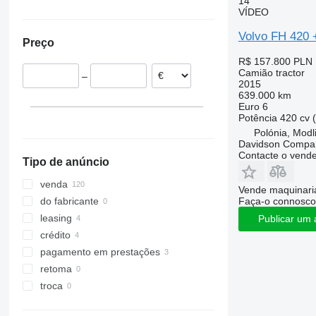
14
FH 750
FM 420
FH16 700
VÍDEO
Bélgica
Ucrânia
FM 430
FH16 750
Polónia
Volvo FH 420
Preço
FM 440
FH16 780
Lituânia
FM 450
R$ 157.800
PLN 
Portugal
Camião tractor
–
FM 460
República Checa
2015
FM 480
639.000 km
Alemanha
Euro 6
FM 500
Estónia
Potência
420 cv 
mostrar tudo
Polónia, Modl
Davidson Compan
Contacte o vend
Tipo de anúncio
venda
Vende maquinaria
Faça-o connosco
do fabricante
leasing
Publicar um 
crédito
pagamento em prestações
retoma
troca