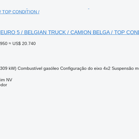
/ TOP CONDITION /
 (EURO 5 / BELGIAN TRUCK / CAMION BELGA / TOP COND
.950
≈ US$ 20.740
(309 kW)
Combustível
gasóleo
Configuração do eixo
4x2
Suspensão
m
uim NV
edor