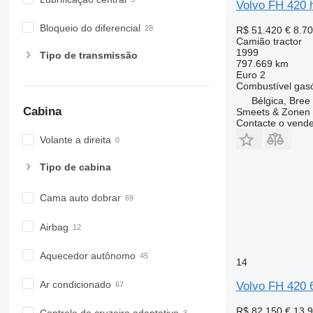
Volvo FH 420 h
Bloqueio do diferencial
R$ 51.420
€ 8.7
Camião tractor
1999
Tipo de transmissão
797.669 km
Euro 2
Combustível
gas
Bélgica, Bree
Cabina
Smeets & Zonen
Contacte o vend
Volante a direita
Tipo de cabina
Cama auto dobrar
Airbag
Aquecedor autônomo
14
Ar condicionado
Volvo FH 420 
R$ 82.150
€ 13.
Controle de cruzeiro adaptativo