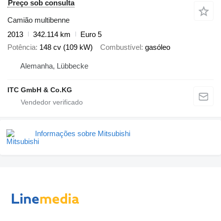
Preço sob consulta
Camião multibenne
2013
342.114 km
Euro 5
Potência
148 cv (109 kW)
Combustível
gasóleo
Alemanha, Lübbecke
ITC GmbH & Co.KG
Informações sobre Mitsubishi