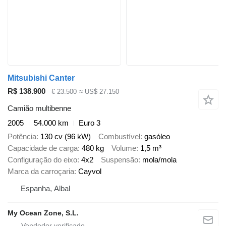
Mitsubishi Canter
R$ 138.900
€ 23.500
≈ US$ 27.150
Camião multibenne
2005
54.000 km
Euro 3
Potência
130 cv (96 kW)
Combustível
gasóleo
Capacidade de carga
480 kg
Volume
1,5 m³
Configuração do eixo
4x2
Suspensão
mola/mola
Marca da carroçaria
Cayvol
Espanha, Albal
My Ocean Zone, S.L.