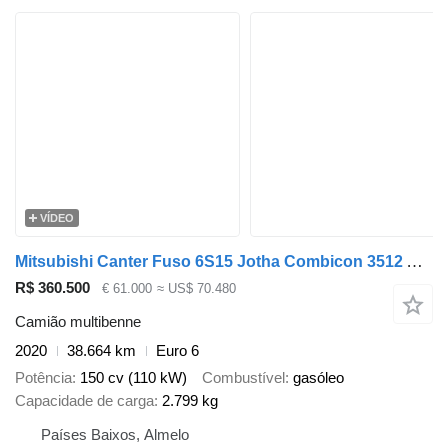
VÍDEO
Mitsubishi Canter Fuso 6S15 Jotha Combicon 3512 Absetzer Incl 8 Containers!
R$ 360.500
€ 61.000
≈ US$ 70.480
Camião multibenne
2020
38.664 km
Euro 6
Potência
150 cv (110 kW)
Combustível
gasóleo
Capacidade de carga
2.799 kg
Países Baixos, Almelo