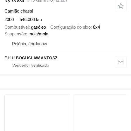
R$ 73.880
€ 12.500
≈ US$ 14.440
Camião chassi
2000
546.000 km
Combustível
gasóleo
Configuração do eixo
8x4
Suspensão
mola/mola
Polónia, Jordanow
F.H.U BOGUSŁAW ANTOSZ