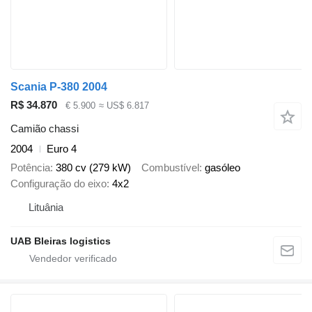
Scania P-380 2004
R$ 34.870
€ 5.900
≈ US$ 6.817
Camião chassi
2004
Euro 4
Potência
380 cv (279 kW)
Combustível
gasóleo
Configuração do eixo
4x2
Lituânia
UAB Bleiras logistics