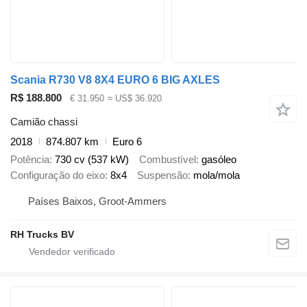
Scania R730 V8 8X4 EURO 6 BIG AXLES
R$ 188.800
€ 31.950
≈ US$ 36.920
Camião chassi
2018
874.807 km
Euro 6
Potência
730 cv (537 kW)
Combustível
gasóleo
Configuração do eixo
8x4
Suspensão
mola/mola
Países Baixos, Groot-Ammers
RH Trucks BV