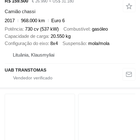
R$ 159.500
€ 26.990
≈ US$ 31.180
Camião chassi
2017
968.000 km
Euro 6
Potência
730 cv (537 kW)
Combustível
gasóleo
Capacidade de carga
20.550 kg
Configuração do eixo
8x4
Suspensão
mola/mola
Lituânia, Klausmyliai
UAB TRANSTOMAS