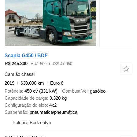
Scania G450 / BDF
R$ 245.300
€ 41.500
≈ US$ 47.950
Camião chassi
2019
630.000 km
Euro 6
Potência
450 cv (331 kW)
Combustível
gasóleo
Capacidade de carga
9.320 kg
Configuração do eixo
4x2
Suspensão
pneumática/pneumática
Polónia, Bodzentyn