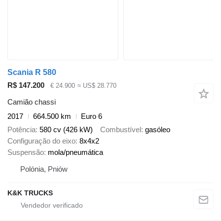
Scania R 580
R$ 147.200
€ 24.900
≈ US$ 28.770
Camião chassi
2017
664.500 km
Euro 6
Potência
580 cv (426 kW)
Combustível
gasóleo
Configuração do eixo
8x4x2
Suspensão
mola/pneumática
Polónia, Pniów
K&K TRUCKS