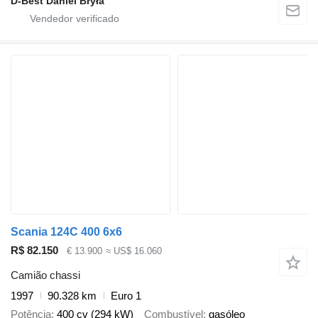
D-Best Daniel Bryła
Scania 124C 400 6x6
R$ 82.150
€ 13.900
≈ US$ 16.060
Camião chassi
1997
90.328 km
Euro 1
Potência
400 cv (294 kW)
Combustível
gasóleo