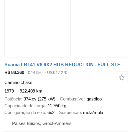
Scania LB141 V8 6X2 HUB REDUCTION - FULL STEEL SUSP. - MANUAL GEAR
R$ 88.360
€ 14.950
≈ US$ 17.270
Camião chassi
1979
922.409 km
Potência
374 cv (275 kW)
Combustível
gasóleo
Capacidade de carga
11.950 kg
Configuração do eixo
6x2
Suspensão
mola/mola
Países Baixos, Groot-Ammers