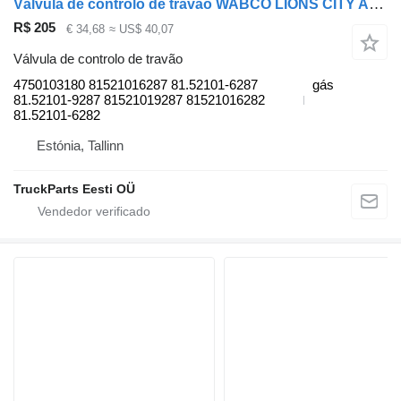
Válvula de controlo de travão WABCO LIONS CITY A26 (01.98-12.13) 4750103180 para autocarro MAN Lion's bus (1991-)
R$ 205
€ 34,68
≈ US$ 40,07
Válvula de controlo de travão
4750103180 81521016287 81.52101-6287
gás
81.52101-9287 81521019287 81521016282
81.52101-6282
Estónia, Tallinn
TruckParts Eesti OÜ