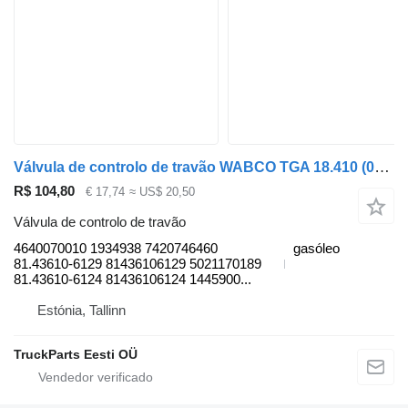
Válvula de controlo de travão WABCO TGA 18.410 (01.00-) 4640070010 para camião tractor MAN 4-series, TGA (1993-2009)
R$ 104,80
€ 17,74
≈ US$ 20,50
Válvula de controlo de travão
4640070010 1934938 7420746460
gasóleo
81.43610-6129 81436106129 5021170189
81.43610-6124 81436106124 1445900...
Estónia, Tallinn
TruckParts Eesti OÜ