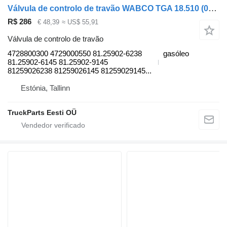
Válvula de controlo de travão WABCO TGA 18.510 (01.00-) 4728800300 para camião tractor MAN 4-series, TGA (1993-2009)
R$ 286
€ 48,39
≈ US$ 55,91
Válvula de controlo de travão
4728800300 4729000550 81.25902-6238
gasóleo
81.25902-6145 81.25902-9145
81259026238 81259026145 81259029145...
Estónia, Tallinn
TruckParts Eesti OÜ