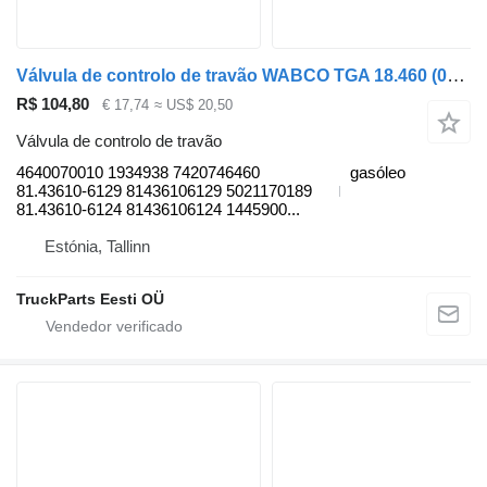
Válvula de controlo de travão WABCO TGA 18.460 (01.00-) 4640070010 para camião tractor MAN 4-series, TGA (1993-2009)
R$ 104,80
€ 17,74
≈ US$ 20,50
Válvula de controlo de travão
4640070010 1934938 7420746460
gasóleo
81.43610-6129 81436106129 5021170189
81.43610-6124 81436106124 1445900...
Estónia, Tallinn
TruckParts Eesti OÜ