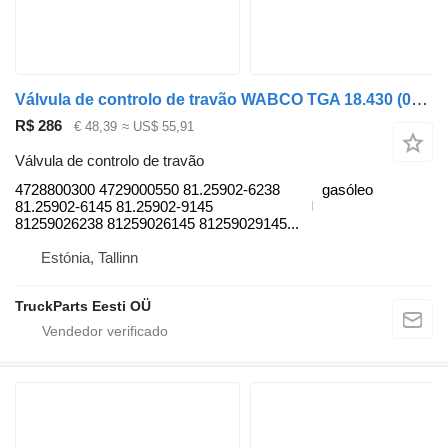
Válvula de controlo de travão WABCO TGA 18.430 (01.00-) 4728800300 para camião tractor MAN 4-series, TGA (1993-2009)
R$ 286
€ 48,39
≈ US$ 55,91
Válvula de controlo de travão
4728800300 4729000550 81.25902-6238
gasóleo
81.25902-6145 81.25902-9145
81259026238 81259026145 81259029145...
Estónia, Tallinn
TruckParts Eesti OÜ