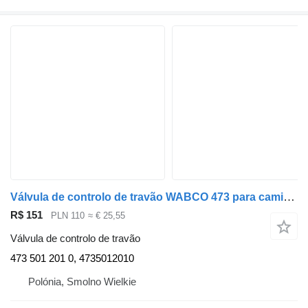
Válvula de controlo de travão WABCO 473 para camião tractor MAN g, g90, l2000, m2000l, m90, f90
R$ 151
PLN 110
≈ € 25,55
Válvula de controlo de travão
473 501 201 0, 4735012010
Polónia, Smolno Wielkie