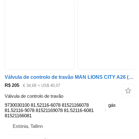
Válvula de controlo de travão MAN LIONS CITY A26 (01.98-12.13) 9730030100 para autocarro MAN Lion's bus (1991-)
R$ 205
€ 34,68
≈ US$ 40,07
Válvula de controlo de travão
9730030100 81.52116-6078 81521166078
gás
81.52116-9078 81521169078 81.52116-6081
81521166081
Estónia, Tallinn