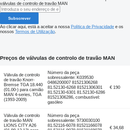
válvulas de controlo de travão
MAN
Subscrever
Ao clicar aqui, está a aceitar a nossa
Política de Privacidade
e os
nossos
Termos de Utilização
.
Preços de válvulas de controlo de travão MAN
Número da peça
Válvula de controlo
sobressalente: K039530
de travão Knorr-
0486200007 81521306268
Bremse TGA 18.440
81.52130-6268 81521306301
€ 190
(01.00-) para camião
81.52130-6301 81.52130-6286
MAN 4-series, TGA
81521306286, combustível:
(1993-2009)
gasóleo
Válvula de controlo
Número da peça
de travão MAN
sobressalente: 9730030100
LIONS CITY A26
81.52116-6078 81521166078
€ 34,68