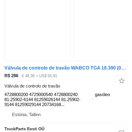
Válvula de controlo de travão WABCO TGA 18.390 (01.00-) 4728800200 para camião tractor MAN 4-series, TGA (1993-2009)
R$ 286
€ 48,39
≈ US$ 55,91
Válvula de controlo de travão
4728800200 4729000540 4728800240
gasóleo
81.25902-6144 81259026144 81.25902-
9144 81259029144 20734168...
Estónia, Tallinn
TruckParts Eesti OÜ