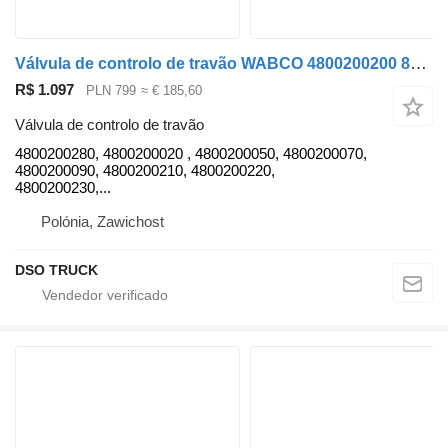
Válvula de controlo de travão WABCO 4800200200 8152130 6304 4800200280 para camião tractor MAN TGX/ TGL/ TGM
R$ 1.097
PLN 799
≈ € 185,60
Válvula de controlo de travão
4800200280, 4800200020 , 4800200050, 4800200070,
4800200090, 4800200210, 4800200220,
4800200230,...
Polónia, Zawichost
DSO TRUCK