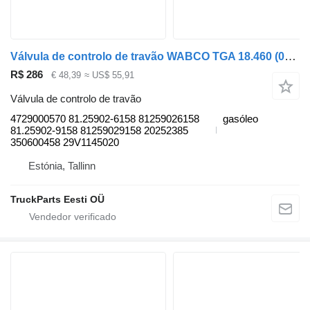
Válvula de controlo de travão WABCO TGA 18.460 (01.00-) 4729000570 para camião tractor MAN 4-series, TGA (1993-2009)
R$ 286
€ 48,39
≈ US$ 55,91
Válvula de controlo de travão
4729000570 81.25902-6158 81259026158
gasóleo
81.25902-9158 81259029158 20252385
350600458 29V1145020
Estónia, Tallinn
TruckParts Eesti OÜ