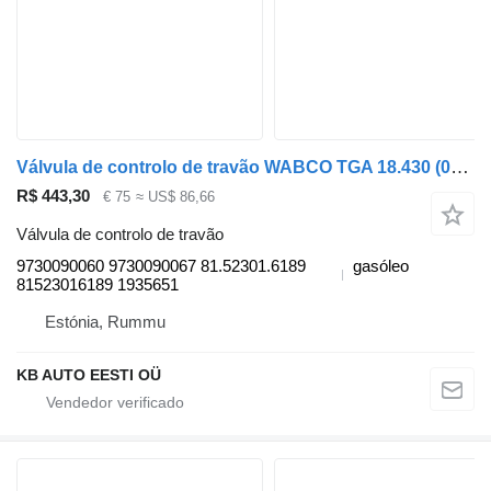
Válvula de controlo de travão WABCO TGA 18.430 (01.00-) 9730090060 para camião MAN 4-series, TGA (1993-2009)
R$ 443,30
€ 75
≈ US$ 86,66
Válvula de controlo de travão
9730090060 9730090067 81.52301.6189
gasóleo
81523016189 1935651
Estónia, Rummu
KB AUTO EESTI OÜ