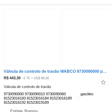
Válvula de controlo de travão WABCO 9730090000 para camião MAN TGL, TGM, TGS, TGX (2005-2021)
R$ 443,30
€ 75
≈ US$ 86,66
Válvula de controlo de travão
9730090000 9730090010 9730090060
gasóleo
81523016183 81523016184 81523016189
81523016192 81523019189
Estónia, Rummu