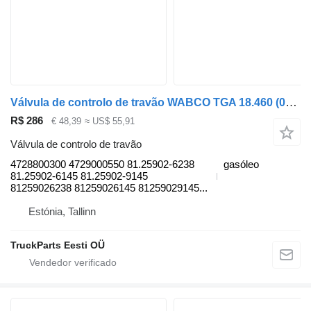
Válvula de controlo de travão WABCO TGA 18.460 (01.00-) 4728800300 para camião tractor MAN 4-series, TGA (1993-2009)
R$ 286
€ 48,39
≈ US$ 55,91
Válvula de controlo de travão
4728800300 4729000550 81.25902-6238
gasóleo
81.25902-6145 81.25902-9145
81259026238 81259026145 81259029145...
Estónia, Tallinn
TruckParts Eesti OÜ