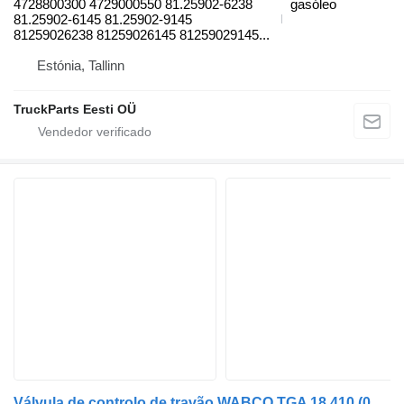
4728800300 4729000550 81.25902-6238
gasóleo
81.25902-6145 81.25902-9145
81259026238 81259026145 81259029145...
Estónia, Tallinn
TruckParts Eesti OÜ
Válvula de controlo de travão WABCO TGA 18.410 (01.00-) 4728800300 para camião tractor MAN 4-series, TGA (1993-2009)