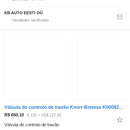
KB AUTO EESTI OÜ
Válvula de controlo de travão Knorr-Bremse K000926 K039569 para camião MAN TGL, TGM, TGS, TGX (2005-2021)
R$ 650,10
€ 110
≈ US$ 127,10
Válvula de controlo de travão