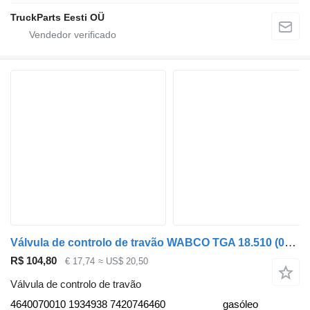
TruckParts Eesti OÜ
Válvula de controlo de travão WABCO TGA 18.510 (01.00-) 4640070010 para camião tractor MAN 4-series, TGA (1993-2009)
R$ 104,80
€ 17,74
≈ US$ 20,50
Válvula de controlo de travão
4640070010 1934938 7420746460
gasóleo