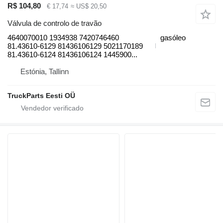
R$ 104,80
€ 17,74
≈ US$ 20,50
Válvula de controlo de travão
4640070010 1934938 7420746460
gasóleo
81.43610-6129 81436106129 5021170189
81.43610-6124 81436106124 1445900...
Estónia, Tallinn
TruckParts Eesti OÜ