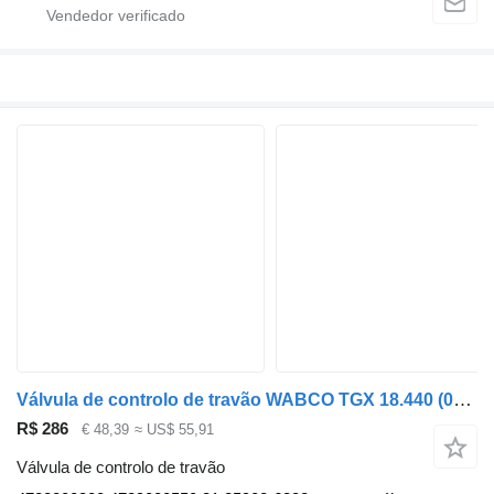
Válvula de controlo de travão WABCO TGX 18.440 (01.07-) 4728800300 para camião tractor MAN TGL, TGM, TGS, TGX (2005-2021)
R$ 286
€ 48,39
≈ US$ 55,91
Válvula de controlo de travão