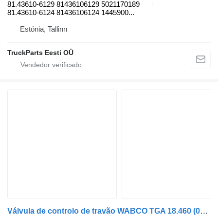
81.43610-6129 81436106129 5021170189
81.43610-6124 81436106124 1445900...
Estónia, Tallinn
TruckParts Eesti OÜ
Válvula de controlo de travão WABCO TGA 18.460 (01.00-) 4640070010 para camião tractor MAN 4-series, TGA (1993-2009)