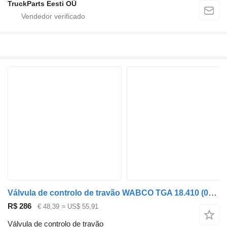
TruckParts Eesti OÜ
Válvula de controlo de travão WABCO TGA 18.410 (01.00-) 4728800300 para camião tractor MAN 4-series, TGA (1993-2009)
R$ 286
€ 48,39
≈ US$ 55,91
Válvula de controlo de travão