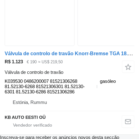
Válvula de controlo de travão Knorr-Bremse TGA 18.440 (01.00-) K039530 para camião MAN 4-series, TGA (1993-2009)
R$ 1.123
€ 190
≈ US$ 219,50
Válvula de controlo de travão
K039530 0486200007 81521306268
gasóleo
81.52130-6268 81521306301 81.52130-
6301 81.52130-6286 81521306286
Estónia, Rummu
KB AUTO EESTI OÜ
Inscreva-se para receber os anúncios novos desta secção