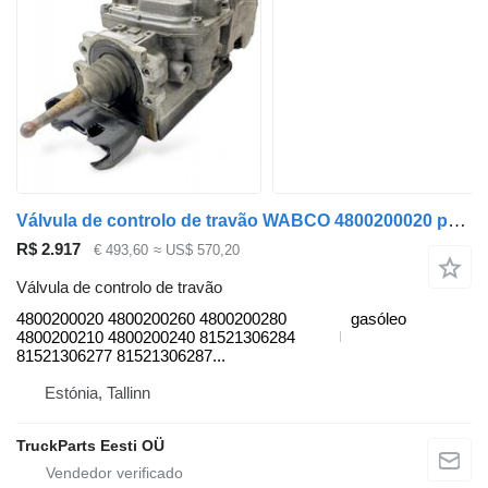
Válvula de controlo de travão WABCO 4800200020 para autocarro MAN LIONS CITY (01.04-)
R$ 2.917
€ 493,60
≈ US$ 570,20
Válvula de controlo de travão
4800200020 4800200260 4800200280
gasóleo
4800200210 4800200240 81521306284
81521306277 81521306287...
Estónia, Tallinn
TruckParts Eesti OÜ