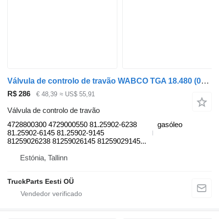
Válvula de controlo de travão WABCO TGA 18.480 (01.00-) 4728800300 para camião tractor MAN 4-series, TGA (1993-2009)
R$ 286
€ 48,39
≈ US$ 55,91
Válvula de controlo de travão
4728800300 4729000550 81.25902-6238
gasóleo
81.25902-6145 81.25902-9145
81259026238 81259026145 81259029145...
Estónia, Tallinn
TruckParts Eesti OÜ