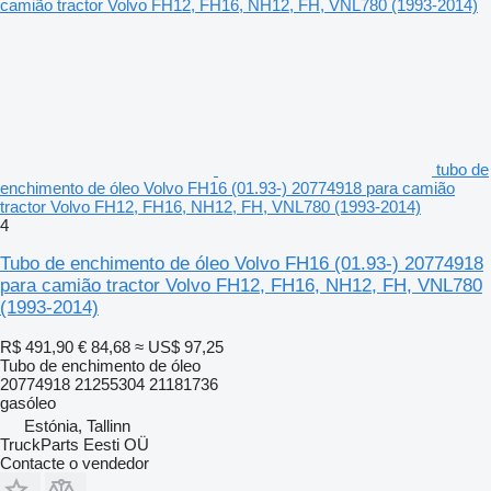
tubo de
enchimento de óleo Volvo FH16 (01.93-) 20774918 para camião
tractor Volvo FH12, FH16, NH12, FH, VNL780 (1993-2014)
4
Tubo de enchimento de óleo Volvo FH16 (01.93-) 20774918
para camião tractor Volvo FH12, FH16, NH12, FH, VNL780
(1993-2014)
R$ 491,90
€ 84,68
≈ US$ 97,25
Tubo de enchimento de óleo
20774918 21255304 21181736
gasóleo
Estónia, Tallinn
TruckParts Eesti OÜ
Contacte o vendedor