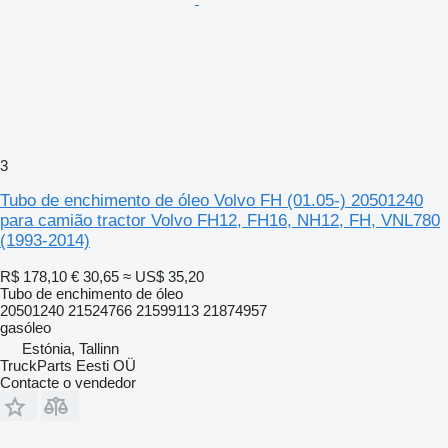
3
Tubo de enchimento de óleo Volvo FH (01.05-) 20501240
para camião tractor Volvo FH12, FH16, NH12, FH, VNL780
(1993-2014)
R$ 178,10
€ 30,65
≈ US$ 35,20
Tubo de enchimento de óleo
20501240 21524766 21599113 21874957
gasóleo
Estónia, Tallinn
TruckParts Eesti OÜ
Contacte o vendedor