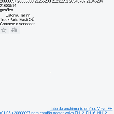
20808097 20885898 21255293 21231251 20548707 21046284
21689514
gasóleo
Estónia, Tallinn
TruckParts Eesti OÜ
Contacte o vendedor
tubo de enchimento de óleo Volvo FH
(01.05-) 20808097 para camião tractor Volvo FH12, FH16, NH12,