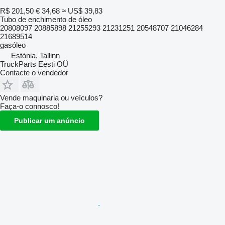
R$ 201,50
€ 34,68
≈ US$ 39,83
Tubo de enchimento de óleo
20808097 20885898 21255293 21231251 20548707 21046284
21689514
gasóleo
Estónia, Tallinn
TruckParts Eesti OÜ
Contacte o vendedor
Vende maquinaria ou veículos?
Faça-o connosco!
Publicar um anúncio