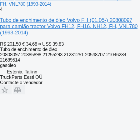
FH, VNL780 (1993-2014)
4
Tubo de enchimento de óleo Volvo FH (01.05-) 20808097
para camião tractor Volvo FH12, FH16, NH12, FH, VNL780
(1993-2014)
R$ 201,50
€ 34,68
≈ US$ 39,83
Tubo de enchimento de óleo
20808097 20885898 21255293 21231251 20548707 21046284
21689514
gasóleo
Estónia, Tallinn
TruckParts Eesti OÜ
Contacte o vendedor