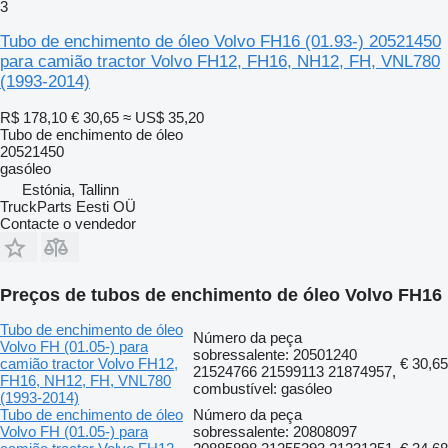
3
Tubo de enchimento de óleo Volvo FH16 (01.93-) 20521450
para camião tractor Volvo FH12, FH16, NH12, FH, VNL780
(1993-2014)
R$ 178,10
€ 30,65
≈ US$ 35,20
Tubo de enchimento de óleo
20521450
gasóleo
Estónia, Tallinn
TruckParts Eesti OÜ
Contacte o vendedor
Preços de tubos de enchimento de óleo Volvo FH16
Tubo de enchimento de óleo
Número da peça
Volvo FH (01.05-) para
sobressalente: 20501240
camião tractor Volvo FH12,
€ 30,65
21524766 21599113 21874957,
FH16, NH12, FH, VNL780
combustível: gasóleo
(1993-2014)
Tubo de enchimento de óleo
Número da peça
Volvo FH (01.05-) para
sobressalente: 20808097