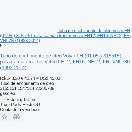
tubo de enchimento de óleo Volvo FH
(01.05-) 3155151 para camião tractor Volvo FH12, FH16, NH12, FH,
VNL780 (1993-2014)
5
Tubo de enchimento de óleo Volvo FH (01.05-) 3155151
para camião tractor Volvo FH12, FH16, NH12, FH, VNL780
(1993-2014)
R$ 248,30
€ 42,74
≈ US$ 49,09
Tubo de enchimento de óleo
3155151 1547914 22295738
gasóleo
Estónia, Tallinn
TruckParts Eesti OÜ
Contacte o vendedor