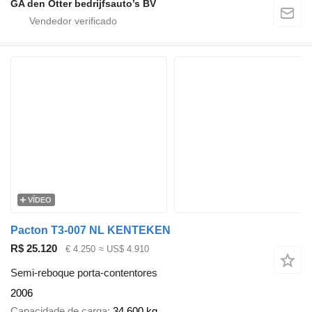
GA den Otter bedrijfsauto’s BV
VÍDEO
Pacton T3-007 NL KENTEKEN
R$ 25.120
€ 4.250
≈ US$ 4.910
Semi-reboque porta-contentores
2006
Capacidade de carga
34.600 kg