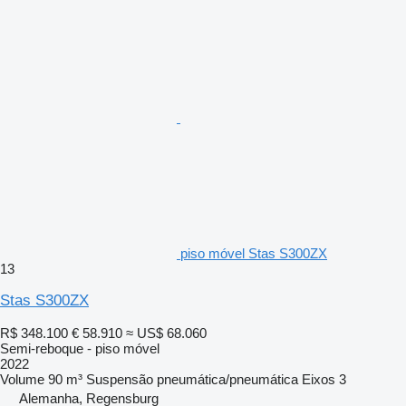
piso móvel Stas S300ZX
13
Stas S300ZX
R$ 348.100
€ 58.910
≈ US$ 68.060
Semi-reboque - piso móvel
2022
Volume
90 m³
Suspensão
pneumática/pneumática
Eixos
3
Alemanha, Regensburg