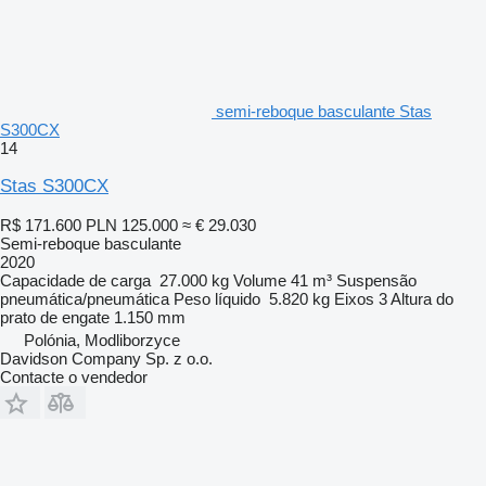
semi-reboque basculante Stas
S300CX
14
Stas S300CX
R$ 171.600
PLN 125.000
≈ € 29.030
Semi-reboque basculante
2020
Capacidade de carga
27.000 kg
Volume
41 m³
Suspensão
pneumática/pneumática
Peso líquido
5.820 kg
Eixos
3
Altura do
prato de engate
1.150 mm
Polónia, Modliborzyce
Davidson Company Sp. z o.o.
Contacte o vendedor