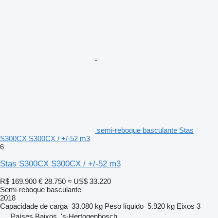
semi-reboque basculante Stas
S300CX S300CX / +/-52 m3
6
Stas S300CX S300CX / +/-52 m3
R$ 169.900
€ 28.750
≈ US$ 33.220
Semi-reboque basculante
2018
Capacidade de carga
33.080 kg
Peso líquido
5.920 kg
Eixos
3
Países Baixos, 's-Hertogenbosch