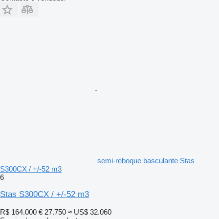
semi-reboque basculante Stas
S300CX / +/-52 m3
6
Stas S300CX / +/-52 m3
R$ 164.000
€ 27.750
≈ US$ 32.060