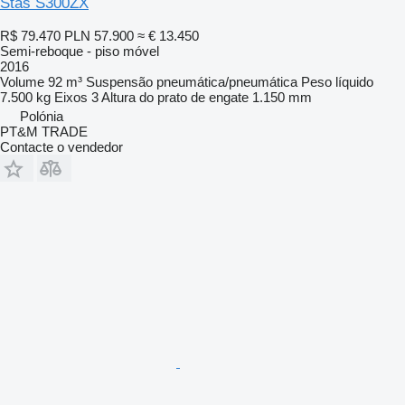
Stas S300ZX
R$ 79.470
PLN 57.900
≈ € 13.450
Semi-reboque - piso móvel
2016
Volume
92 m³
Suspensão
pneumática/pneumática
Peso líquido
7.500 kg
Eixos
3
Altura do prato de engate
1.150 mm
Polónia
PT&M TRADE
Contacte o vendedor