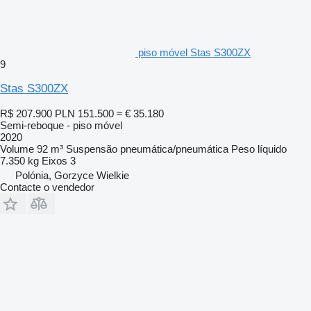
piso móvel Stas S300ZX
9
Stas S300ZX
R$ 207.900
PLN 151.500
≈ € 35.180
Semi-reboque - piso móvel
2020
Volume
92 m³
Suspensão
pneumática/pneumática
Peso líquido
7.350 kg
Eixos
3
Polónia, Gorzyce Wielkie
Contacte o vendedor