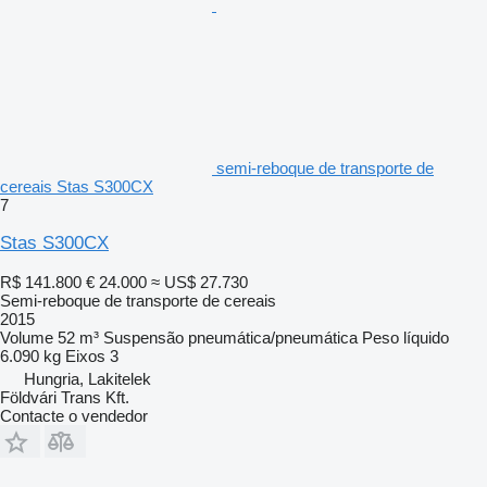
semi-reboque de transporte de
cereais Stas S300CX
7
Stas S300CX
R$ 141.800
€ 24.000
≈ US$ 27.730
Semi-reboque de transporte de cereais
2015
Volume
52 m³
Suspensão
pneumática/pneumática
Peso líquido
6.090 kg
Eixos
3
Hungria, Lakitelek
Földvári Trans Kft.
Contacte o vendedor