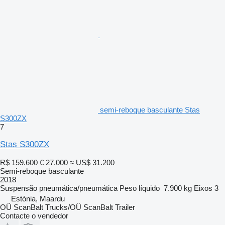
semi-reboque basculante Stas
S300ZX
7
Stas S300ZX
R$ 159.600
€ 27.000
≈ US$ 31.200
Semi-reboque basculante
2018
Suspensão
pneumática/pneumática
Peso líquido
7.900 kg
Eixos
3
Estónia, Maardu
OÜ ScanBalt Trucks/OÜ ScanBalt Trailer
Contacte o vendedor