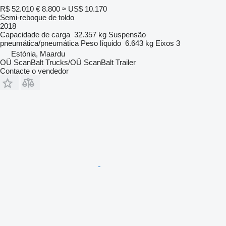
R$ 52.010
€ 8.800
≈ US$ 10.170
Semi-reboque de toldo
2018
Capacidade de carga
32.357 kg
Suspensão
pneumática/pneumática
Peso líquido
6.643 kg
Eixos
3
Estónia, Maardu
OÜ ScanBalt Trucks/OÜ ScanBalt Trailer
Contacte o vendedor