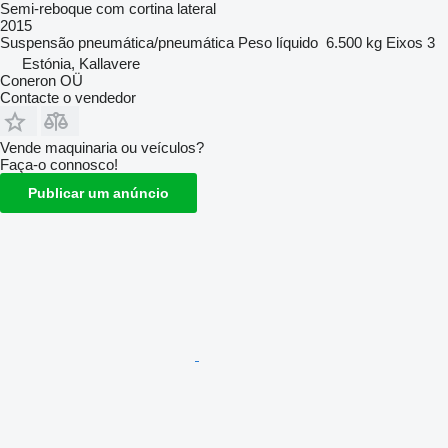
Semi-reboque com cortina lateral
2015
Suspensão
pneumática/pneumática
Peso líquido
6.500 kg
Eixos
3
Estónia, Kallavere
Coneron OÜ
Contacte o vendedor
Vende maquinaria ou veículos?
Faça-o connosco!
Publicar um anúncio