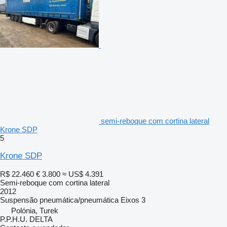
semi-reboque com cortina lateral
Krone SDP
5
Krone SDP
R$ 22.460
€ 3.800
≈ US$ 4.391
Semi-reboque com cortina lateral
2012
Suspensão
pneumática/pneumática
Eixos
3
Polónia, Turek
P.P.H.U. DELTA