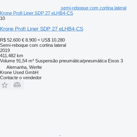
semi-reboque com cortina lateral
Krone Profi Liner SDP 27 eLHB4-CS
10
Krone Profi Liner SDP 27 eLHB4-CS
R$ 52.600
€ 8.900
≈ US$ 10.280
Semi-reboque com cortina lateral
2019
411.482 km
Volume
91,54 m³
Suspensão
pneumática/pneumática
Eixos
3
Alemanha, Werlte
Krone Used GmbH
Contacte o vendedor