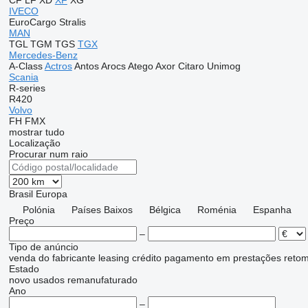
CF
LF
XD
XF
XG
IVECO
EuroCargo
Stralis
MAN
TGL
TGM
TGS
TGX
Mercedes-Benz
A-Class
Actros
Antos
Arocs
Atego
Axor
Citaro
Unimog
Scania
R-series
R420
Volvo
FH
FMX
mostrar tudo
Localização
Procurar num raio
Brasil
Europa
Polónia
Países Baixos
Bélgica
Roménia
Espanha
Preço
–
Tipo de anúncio
venda
do fabricante
leasing
crédito
pagamento em prestações
reto
Estado
novo
usados
remanufaturado
Ano
–