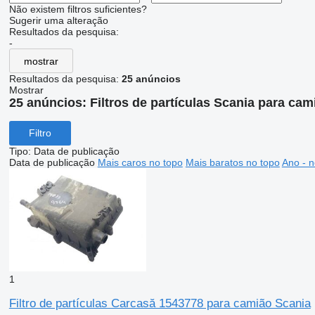
Não existem filtros suficientes?
Sugerir uma alteração
Resultados da pesquisa:
-
mostrar
Resultados da pesquisa:
25 anúncios
Mostrar
25 anúncios:
Filtros de partículas Scania para cam
Filtro
Tipo
:
Data de publicação
Data de publicação
Mais caros no topo
Mais baratos no topo
Ano - n
1
Filtro de partículas Carcasă 1543778 para camião Scania