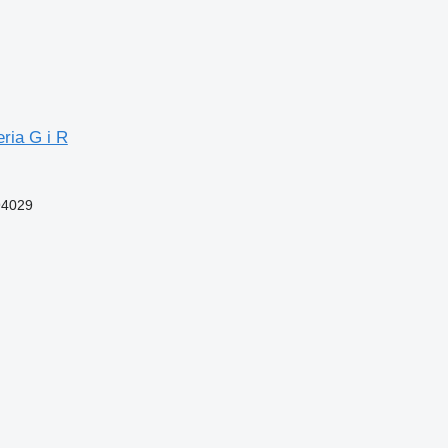
ria G i R
94029