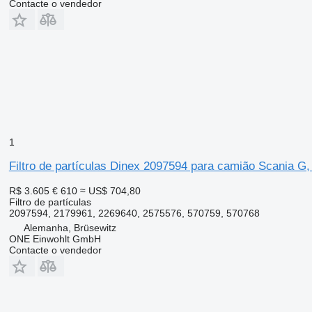
Contacte o vendedor
1
Filtro de partículas Dinex 2097594 para camião Scania G,
R$ 3.605
€ 610
≈ US$ 704,80
Filtro de partículas
2097594, 2179961, 2269640, 2575576, 570759, 570768
Alemanha, Brüsewitz
ONE Einwohlt GmbH
Contacte o vendedor