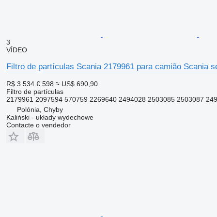
3
VÍDEO
Filtro de partículas Scania 2179961 para camião Scania se
R$ 3.534
€ 598
≈ US$ 690,90
Filtro de partículas
2179961 2097594 570759 2269640 2494028 2503085 2503087 24
Polónia, Chyby
Kaliński - układy wydechowe
Contacte o vendedor