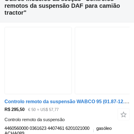
remotos da suspensão DAF para camião
tractor"
Controlo remoto da suspensão WABCO 95 (01.87-12.98) 4460560000 para camião tractor DAF 45, 55, 65, 75, 85, 95 (1987-1998)
R$ 295,50
€ 50
≈ US$ 57,77
Controlo remoto da suspensão
4460560000 0361623 4407461 6201021000
gasóleo
ACHA089