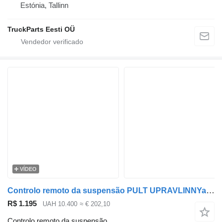
Estónia, Tallinn
TruckParts Eesti OÜ
VÍDEO
Controlo remoto da suspensão PULT UPRAVLINNYa ECAS DAF EURO 5/6 4460562500 para camião tractor DAF EURO 5/6
R$ 1.195
UAH 10.400
≈ € 202,10
Controlo remoto da suspensão