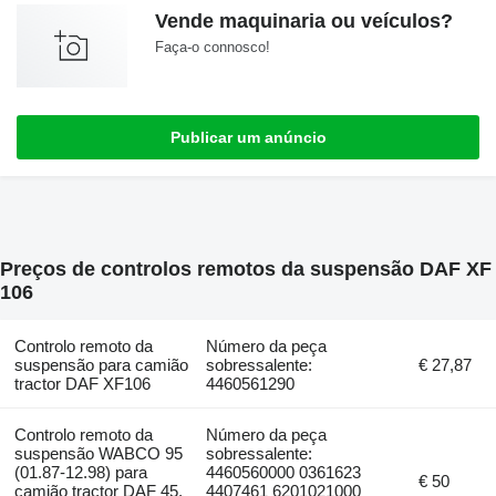
Vende maquinaria ou veículos?
Faça-o connosco!
Publicar um anúncio
Preços de controlos remotos da suspensão DAF XF
106
Controlo remoto da
Número da peça
suspensão para camião
sobressalente:
€ 27,87
tractor DAF XF106
4460561290
Controlo remoto da
Número da peça
suspensão WABCO 95
sobressalente:
(01.87-12.98) para
4460560000 0361623
€ 50
camião tractor DAF 45,
4407461 6201021000