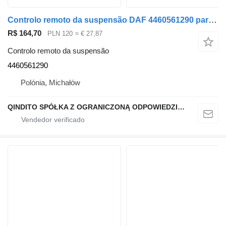
Controlo remoto da suspensão DAF 4460561290 para camião tractor DAF XF106
R$ 164,70
PLN 120
≈ € 27,87
Controlo remoto da suspensão
4460561290
Polónia, Michałów
QINDITO SPÓŁKA Z OGRANICZONĄ ODPOWIEDZIALNOŚCIĄ