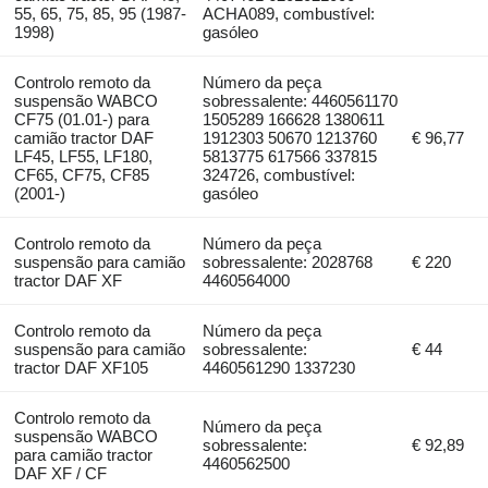
55, 65, 75, 85, 95 (1987-
ACHA089, combustível:
1998)
gasóleo
Controlo remoto da
Número da peça
suspensão WABCO
sobressalente: 4460561170
CF75 (01.01-) para
1505289 166628 1380611
camião tractor DAF
1912303 50670 1213760
€ 96,77
LF45, LF55, LF180,
5813775 617566 337815
CF65, CF75, CF85
324726, combustível:
(2001-)
gasóleo
Controlo remoto da
Número da peça
suspensão para camião
sobressalente: 2028768
€ 220
tractor DAF XF
4460564000
Controlo remoto da
Número da peça
suspensão para camião
sobressalente:
€ 44
tractor DAF XF105
4460561290 1337230
Controlo remoto da
Número da peça
suspensão WABCO
sobressalente:
€ 92,89
para camião tractor
4460562500
DAF XF / CF