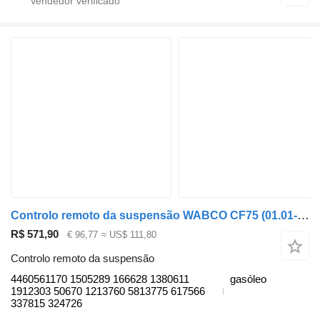
Controlo remoto da suspensão WABCO CF75 (01.01-) 4460561170 para camião tractor DAF LF45, LF55, LF180, CF65, CF75, CF85 (2001-)
R$ 571,90
€ 96,77
≈ US$ 111,80
Controlo remoto da suspensão
4460561170 1505289 166628 1380611
gasóleo
1912303 50670 1213760 5813775 617566
337815 324726