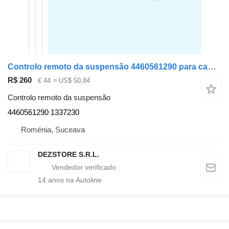
Controlo remoto da suspensão 4460561290 para camião tractor DAF XF105
R$ 260
€ 44
≈ US$ 50,84
Controlo remoto da suspensão
4460561290 1337230
Roménia, Suceava
DEZSTORE S.R.L.
14
anos na Autoline