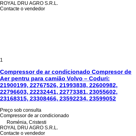
ROYAL DRU AGRO S.R.L.
Contacte o vendedor
1
Compressor de ar condicionado Compresor de
Aer pentru para camião Volvo – Coduri:
21900199, 22767526, 21993838, 22600982,
22796603, 22232441, 22773381, 23055602,
23168315, 23308466, 23592234, 23599052
Preço sob consulta
Compressor de ar condicionado
Roménia, Cristesti
ROYAL DRU AGRO S.R.L.
Contacte o vendedor