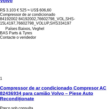
Volvo
R$ 3.103
€ 525
≈ US$ 606,60
Compressor de ar condicionado
84192002 84192002,76602798_VOL,SHS-
15L4197,76602798_VOLUP,SHS334197
Países Baixos, Veghel
BAS Parts & Tyres
Contacte o vendedor
1
Compressor de ar condicionado Compresor AC
82436934 para camião Volvo – Piese Auto
Recondiționate
Preço sob consulta