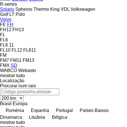
R-series
Solaris
Spheros
Thermo King
VDL
Volkswagen
Golf
LT
Polo
Volvo
FE
FH
FH12
FH13
FL
FL6
FL6 11
FL10
FL12
FL611
FM
FM7
FM11
FM13
FMX
SD
WABCO
Webasto
mostrar tudo
Localização
Procurar num raio
Brasil
Europa
Roménia
Espanha
Portugal
Países Baixos
Dinamarca
Lituânia
Bélgica
mostrar tudo