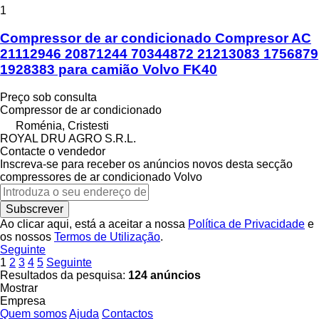
1
Compressor de ar condicionado Compresor AC
21112946 20871244 70344872 21213083 1756879
1928383 para camião Volvo FK40
Preço sob consulta
Compressor de ar condicionado
Roménia, Cristesti
ROYAL DRU AGRO S.R.L.
Contacte o vendedor
Inscreva-se para receber os anúncios novos desta secção
compressores de ar condicionado
Volvo
Subscrever
Ao clicar aqui, está a aceitar a nossa
Política de Privacidade
e
os nossos
Termos de Utilização
.
Seguinte
1
2
3
4
5
Seguinte
Resultados da pesquisa:
124 anúncios
Mostrar
Empresa
Quem somos
Ajuda
Contactos