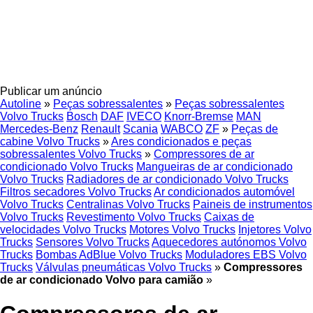
Publicar um anúncio
Autoline
»
Peças sobressalentes
»
Peças sobressalentes
Volvo Trucks
Bosch
DAF
IVECO
Knorr-Bremse
MAN
Mercedes-Benz
Renault
Scania
WABCO
ZF
»
Peças de
cabine Volvo Trucks
»
Ares condicionados e peças
sobressalentes Volvo Trucks
»
Compressores de ar
condicionado Volvo Trucks
Mangueiras de ar condicionado
Volvo Trucks
Radiadores de ar condicionado Volvo Trucks
Filtros secadores Volvo Trucks
Ar condicionados automóvel
Volvo Trucks
Centralinas Volvo Trucks
Paineis de instrumentos
Volvo Trucks
Revestimento Volvo Trucks
Caixas de
velocidades Volvo Trucks
Motores Volvo Trucks
Injetores Volvo
Trucks
Sensores Volvo Trucks
Aquecedores autónomos Volvo
Trucks
Bombas AdBlue Volvo Trucks
Moduladores EBS Volvo
Trucks
Válvulas pneumáticas Volvo Trucks
»
Compressores
de ar condicionado Volvo para camião
»