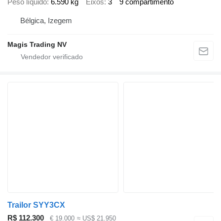
Peso líquido
6.590 kg
Eixos
3
9 compartimento
Bélgica, Izegem
Magis Trading NV
Trailor SYY3CX
R$ 112.300
€ 19.000
≈ US$ 21.950