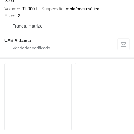
2003
Volume
31.000 l
Suspensão
mola/pneumática
Eixos
3
França, Hatrize
UAB Vitlaima