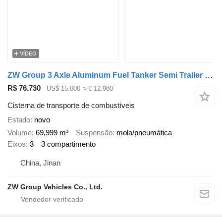
VÍDEO
ZW Group 3 Axle Aluminum Fuel Tanker Semi Trailer for sale Saudi
R$ 76.730
US$ 15.000
≈ € 12.980
Cisterna de transporte de combustíveis
Estado
novo
Volume
69,999 m³
Suspensão
mola/pneumática
Eixos
3
3 compartimento
China, Jinan
ZW Group Vehicles Co., Ltd.