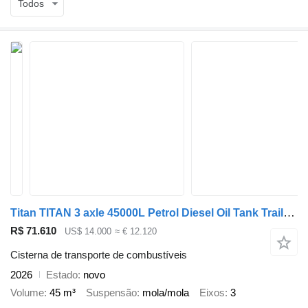
Todos
Titan TITAN 3 axle 45000L Petrol Diesel Oil Tank Trailer for Sale in O
R$ 71.610
US$ 14.000
≈ € 12.120
Cisterna de transporte de combustíveis
2026
Estado
novo
Volume
45 m³
Suspensão
mola/mola
Eixos
3