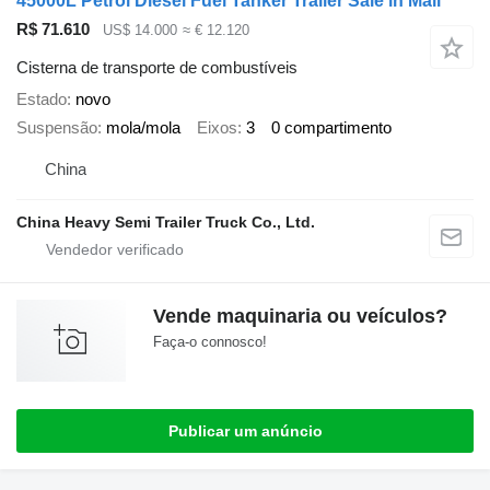
45000L Petrol Diesel Fuel Tanker Trailer Sale in Mali
R$ 71.610
US$ 14.000
≈ € 12.120
Cisterna de transporte de combustíveis
Estado
novo
Suspensão
mola/mola
Eixos
3
0 compartimento
China
China Heavy Semi Trailer Truck Co., Ltd.
Vende maquinaria ou veículos?
Faça-o connosco!
Publicar um anúncio