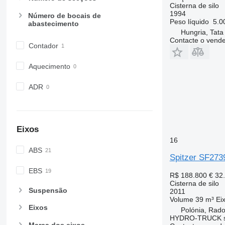
Cisterna de silo
1994
Número de bocais de
Peso líquido
5.0
abastecimento
Hungria, Tata
Contacte o vend
Contador
Aquecimento
ADR
Eixos
16
ABS
Spitzer SF273
EBS
R$ 188.800
€ 32
Cisterna de silo
Suspensão
2011
Volume
39 m³
Ei
Eixos
Polónia, Rad
HYDRO-TRUCK sp
Marca dos eixos