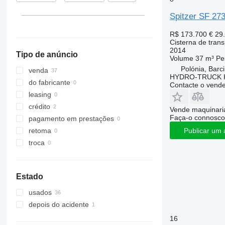
França
Spitzer SF 27
R$ 173.700
€ 29
Cisterna de tran
2014
Tipo de anúncio
Volume
37 m³
Pe
Polónia, Barc
venda
HYDRO-TRUCK Ku
do fabricante
Contacte o vend
leasing
crédito
Vende maquinaria
Faça-o connosco
pagamento em prestações
Publicar um 
retoma
troca
Estado
usados
depois do acidente
16