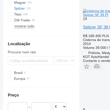
Magyar
BPO
KIP
SSL
0-3
TGS
Spitzer
TSA
STB
GSA
S-series
SA
L-series
CM
MACOLA
SCT
TS
Titan
STS
O-3
SR
SL
SF
LPG
Spitzer SF 39 PI
19
ZW-Trailer
SK
OPL 38
SP
ADR
97
NS
LPG
SF2433
mostrar tudo
TX
SF2434
SK2460
Spitzer SF 39 
SF2436
SK2745CAL
R$ 188.400
PLN 
SF2437
SK2753
Cisterna de tran
Localização
SF2439
SK2760
2014
Volume
39.000 l
SF2734
SK2766
Procurar num raio
Polónia, Med
SF2737
KOT AutoHandel
Contacte o vend
SF2739
SF2755
Brasil
Europa
Polónia
Alemanha
Preço
Espanha
Hungria
–
Estónia
8