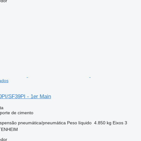
edor
ados
0PI/SF39PI - 1er Main
ta
sporte de cimento
spensão
pneumática/pneumática
Peso líquido
4.850 kg
Eixos
3
TTENHEIM
edor