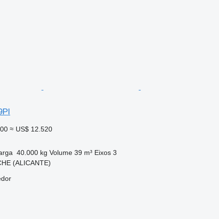
9PI
900
≈ US$ 12.520
arga
40.000 kg
Volume
39 m³
Eixos
3
CHE (ALICANTE)
edor