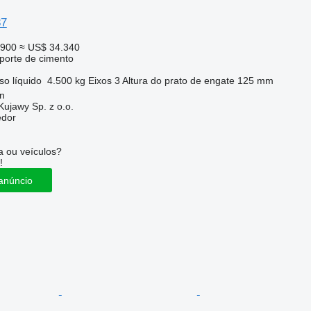
37
.900
≈ US$ 34.340
sporte de cimento
so líquido
4.500 kg
Eixos
3
Altura do prato de engate
125 mm
in
jawy Sp. z o.o.
edor
 ou veículos?
!
anúncio