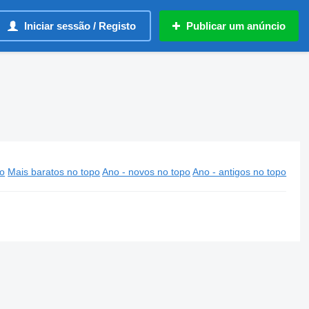
Iniciar sessão / Registo
Publicar um anúncio
po
Mais baratos no topo
Ano - novos no topo
Ano - antigos no topo