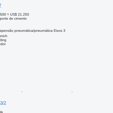
7
.500
≈ US$ 21.250
sporte de cimento
spensão
pneumática/pneumática
Eixos
3
nich
ding
edor
33/2
ta