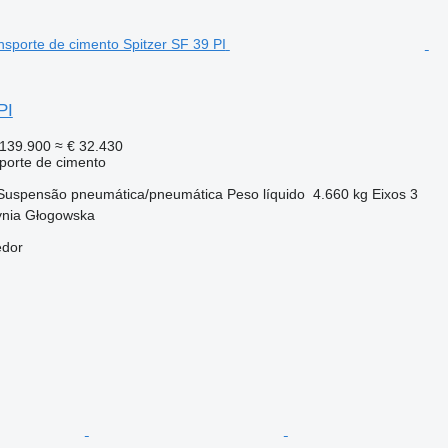
PI
139.900
≈ € 32.430
sporte de cimento
Suspensão
pneumática/pneumática
Peso líquido
4.660 kg
Eixos
3
ynia Głogowska
edor