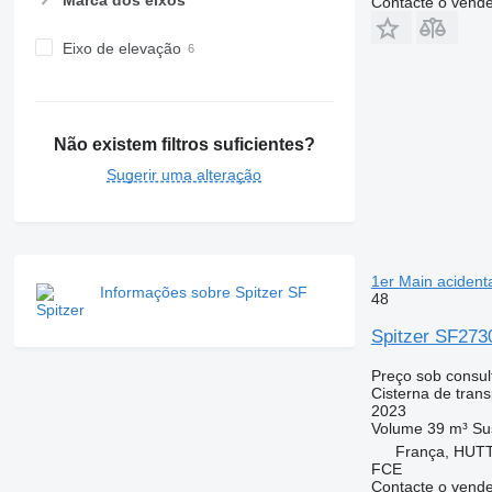
Contacte o vend
Eixo de elevação
Não existem filtros suficientes?
Sugerir uma alteração
1er Main acident
Informações sobre Spitzer SF
48
Spitzer SF273
Preço sob consul
Cisterna de tran
2023
Volume
39 m³
Su
França, HU
FCE
Contacte o vend