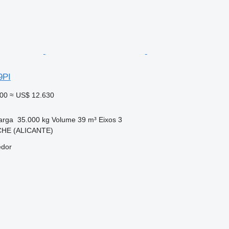
9PI
000
≈ US$ 12.630
arga
35.000 kg
Volume
39 m³
Eixos
3
CHE (ALICANTE)
edor