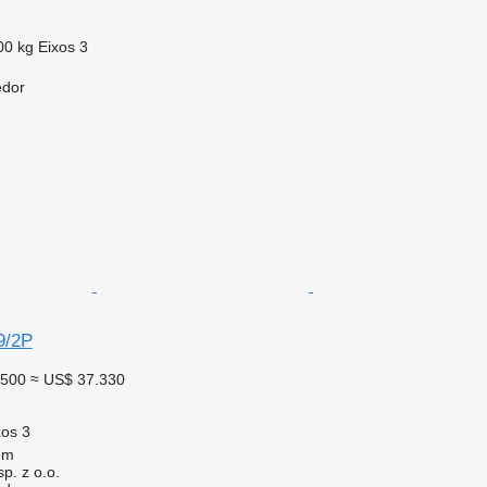
00 kg
Eixos
3
edor
9/2P
.500
≈ US$ 37.330
xos
3
om
. z o.o.