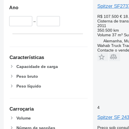
Spitzer SF273
Ano
R$ 107.500
€ 18
Cisterna de tran
–
2011
350.500 km
Volume
37 m³
Su
Alemanha, Mu
Wahab Truck Tra
Contacte o vend
Características
Capacidade de carga
Peso bruto
Peso líquido
4
Carroçaria
Spitzer SF 24
Volume
Preço sob consul
Número de secções