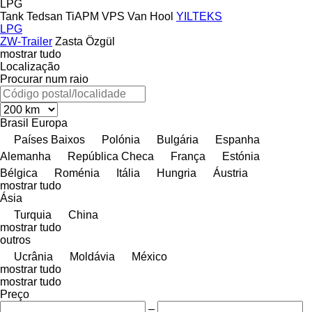
LPG
Tank
Tedsan
TiAPM
VPS
Van Hool
YILTEKS
LPG
ZW-Trailer
Zasta
Özgül
mostrar tudo
Localização
Procurar num raio
Brasil
Europa
Países Baixos
Polónia
Bulgária
Espanha
Alemanha
República Checa
França
Estónia
Bélgica
Roménia
Itália
Hungria
Áustria
mostrar tudo
Ásia
Turquia
China
mostrar tudo
outros
Ucrânia
Moldávia
México
mostrar tudo
mostrar tudo
Preço
–