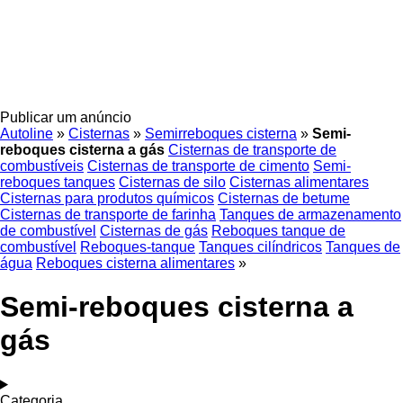
Publicar um anúncio
Autoline
»
Cisternas
»
Semirreboques cisterna
»
Semi-
reboques cisterna a gás
Cisternas de transporte de
combustíveis
Cisternas de transporte de cimento
Semi-
reboques tanques
Cisternas de silo
Cisternas alimentares
Cisternas para produtos químicos
Cisternas de betume
Cisternas de transporte de farinha
Tanques de armazenamento
de combustível
Cisternas de gás
Reboques tanque de
combustível
Reboques-tanque
Tanques cilíndricos
Tanques de
água
Reboques cisterna alimentares
»
Semi-reboques cisterna a
gás
Categoria