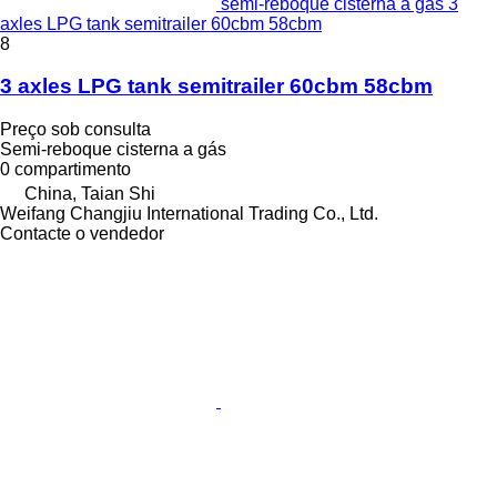
semi-reboque cisterna a gás 3
axles LPG tank semitrailer 60cbm 58cbm
8
3 axles LPG tank semitrailer 60cbm 58cbm
Preço sob consulta
Semi-reboque cisterna a gás
0 compartimento
China, Taian Shi
Weifang Changjiu International Trading Co., Ltd.
Contacte o vendedor