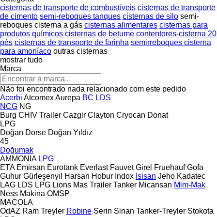
cisternas de transporte de combustíveis
cisternas de transporte
de cimento
semi-reboques tanques
cisternas de silo
semi-
reboques cisterna a gás
cisternas alimentares
cisternas para
produtos químicos
cisternas de betume
contentores-cisterna 20
pés
cisternas de transporte de farinha
semirreboques cisterna
para amoníaco
outras cisternas
mostrar tudo
Marca
Não foi encontrado nada relacionado com este pedido
Acerbi
Atcomex
Aurepa
BC LDS
NCG
NG
Burg
CHIV Trailer
Cazgir
Clayton
Cryocan
Donat
LPG
Doğan Dorse
Doğan Yıldız
45
Doğumak
AMMONIA
LPG
ETA
Emirsan
Eurotank
Everlast
Fauvet Girel
Fruehauf
Gofa
Guhur
Gürleşenyıl
Harsan
Hobur
Indox
Isisan
Jeho
Kadatec
LAG
LDS
LPG
Lions
Mas Trailer Tanker
Micansan
Mim-Mak
Ness Makina
OMSP
MACOLA
OdAZ
Ram Treyler
Robine
Serin
Sinan Tanker-Treyler
Stokota