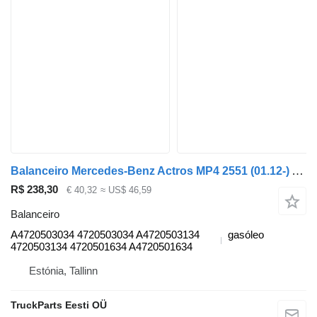
Balanceiro Mercedes-Benz Actros MP4 2551 (01.12-) A4720503034 para camião tractor Mercedes-Benz Actros MP4 Antos Arocs (2012-)
R$ 238,30
€ 40,32
≈ US$ 46,59
Balanceiro
A4720503034 4720503034 A4720503134
gasóleo
4720503134 4720501634 A4720501634
Estónia, Tallinn
TruckParts Eesti OÜ