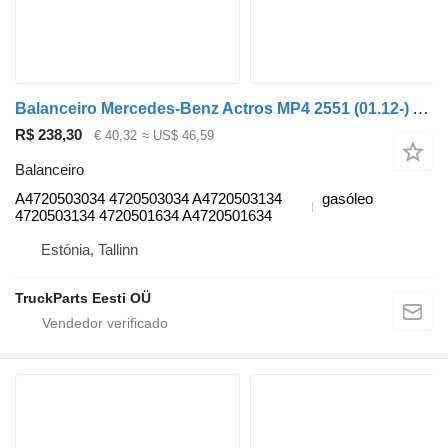
Balanceiro Mercedes-Benz Actros MP4 2551 (01.12-) A4720503034 para camião tractor Mercedes-Benz Actros MP4 Antos Arocs (2012-)
R$ 238,30
€ 40,32
≈ US$ 46,59
Balanceiro
A4720503034 4720503034 A4720503134
gasóleo
4720503134 4720501634 A4720501634
Estónia, Tallinn
TruckParts Eesti OÜ