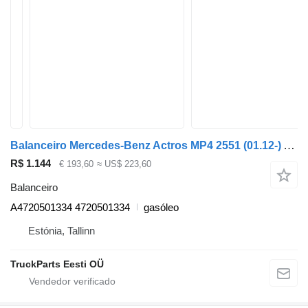
Balanceiro Mercedes-Benz Actros MP4 2551 (01.12-) A4720501334 para camião tractor Mercedes-Benz Actros MP4 Antos Arocs (2012-)
R$ 1.144
€ 193,60
≈ US$ 223,60
Balanceiro
A4720501334 4720501334
gasóleo
Estónia, Tallinn
TruckParts Eesti OÜ