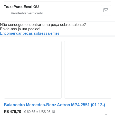
TruckParts Eesti OÜ
Não consegue encontrar uma peça sobressalente?
Envie-nos já um pedido!
Encomendar peças sobressalentes
Balanceiro Mercedes-Benz Actros MP4 2551 (01.12-) 20100347110 para camião tractor Mercedes-Benz Actros MP4 Antos Arocs (2012-)
R$ 476,70
€ 80,65
≈ US$ 93,18