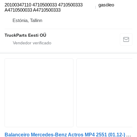
20100347110 4710500033 4710500333
gasóleo
A4710500033 A4710500333
Estónia, Tallinn
TruckParts Eesti OÜ
Balanceiro Mercedes-Benz Actros MP4 2551 (01.12-) A4720503034 para camião tractor Mercedes-Benz Actros MP4 Antos Arocs (2012-)