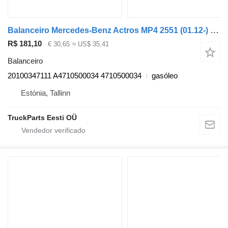
Balanceiro Mercedes-Benz Actros MP4 2551 (01.12-) 20100347111 para camião tractor Mercedes-Benz Actros MP4 Antos Arocs (2012-)
R$ 181,10
€ 30,65
≈ US$ 35,41
Balanceiro
20100347111 A4710500034 4710500034
gasóleo
Estónia, Tallinn
TruckParts Eesti OÜ