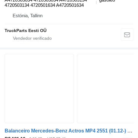
4720503134 4720501634 A4720501634
Estónia, Tallinn
TruckParts Eesti OÜ
Balanceiro Mercedes-Benz Actros MP4 2551 (01.12-) 20100347111 para camião tractor Mercedes-Benz Actros MP4 Antos Arocs (2012-)