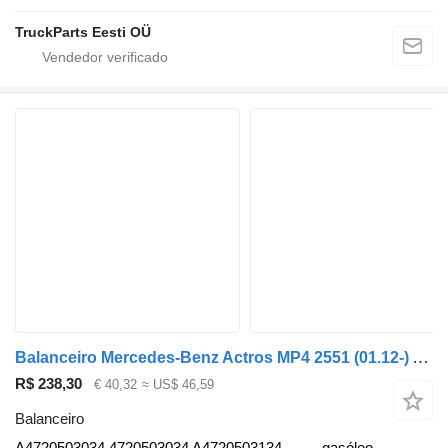
TruckParts Eesti OÜ
Balanceiro Mercedes-Benz Actros MP4 2551 (01.12-) A4720503034 para camião tractor Mercedes-Benz Actros MP4 Antos Arocs (2012-)
R$ 238,30
€ 40,32
≈ US$ 46,59
Balanceiro
A4720503034 4720503034 A4720503134
gasóleo