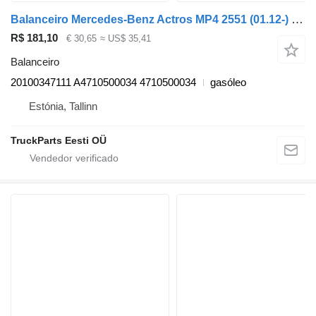
Balanceiro Mercedes-Benz Actros MP4 2551 (01.12-) 20100347111 para camião tractor Mercedes-Benz Actros MP4 Antos Arocs (2012-)
R$ 181,10
€ 30,65
≈ US$ 35,41
Balanceiro
20100347111 A4710500034 4710500034
gasóleo
Estónia, Tallinn
TruckParts Eesti OÜ