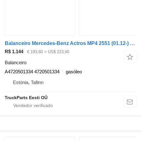
Balanceiro Mercedes-Benz Actros MP4 2551 (01.12-) A4720501334 para camião tractor Mercedes-Benz Actros MP4 Antos Arocs (2012-)
R$ 1.144
€ 193,60
≈ US$ 223,60
Balanceiro
A4720501334 4720501334
gasóleo
Estónia, Tallinn
TruckParts Eesti OÜ