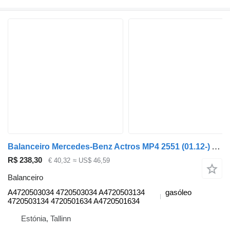
Balanceiro Mercedes-Benz Actros MP4 2551 (01.12-) A4720503034 para camião tractor Mercedes-Benz Actros MP4 Antos Arocs (2012-)
R$ 238,30
€ 40,32
≈ US$ 46,59
Balanceiro
A4720503034 4720503034 A4720503134
gasóleo
4720503134 4720501634 A4720501634
Estónia, Tallinn