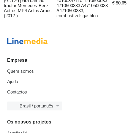
(01.12-) para camião
20100347110 4710500033
€ 80,65
tractor Mercedes-Benz
4710500333 A4710500033
Actros MP4 Antos Arocs
A4710500333,
(2012-)
combustível: gasóleo
Empresa
Quem somos
Ajuda
Contactos
Brasil / português
Os nossos projetos