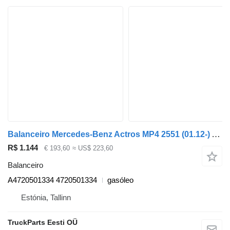
Balanceiro Mercedes-Benz Actros MP4 2551 (01.12-) A4720501334 para camião tractor Mercedes-Benz Actros MP4 Antos Arocs (2012-)
R$ 1.144
€ 193,60
≈ US$ 223,60
Balanceiro
A4720501334 4720501334
gasóleo
Estónia, Tallinn
TruckParts Eesti OÜ