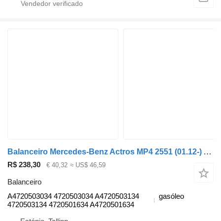
Balanceiro Mercedes-Benz Actros MP4 2551 (01.12-) A4720503034 para camião tractor Mercedes-Benz Actros MP4 Antos Arocs (2012-)
R$ 238,30
€ 40,32
≈ US$ 46,59
Balanceiro
A4720503034 4720503034 A4720503134
gasóleo
4720503134 4720501634 A4720501634