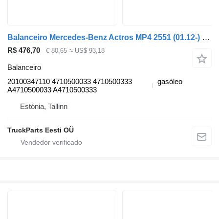
Balanceiro Mercedes-Benz Actros MP4 2551 (01.12-) 20100347110 para camião tractor Mercedes-Benz Actros MP4 Antos Arocs (2012-)
R$ 476,70
€ 80,65
≈ US$ 93,18
Balanceiro
20100347110 4710500033 4710500333
gasóleo
A4710500033 A4710500333
Estónia, Tallinn
TruckParts Eesti OÜ