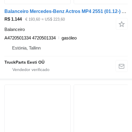
Balanceiro Mercedes-Benz Actros MP4 2551 (01.12-) A4720501334 para camião tractor Mercedes-Benz Actros MP4 Antos Arocs (2012-)
R$ 1.144
€ 193,60
≈ US$ 223,60
Balanceiro
A4720501334 4720501334
gasóleo
Estónia, Tallinn
TruckParts Eesti OÜ