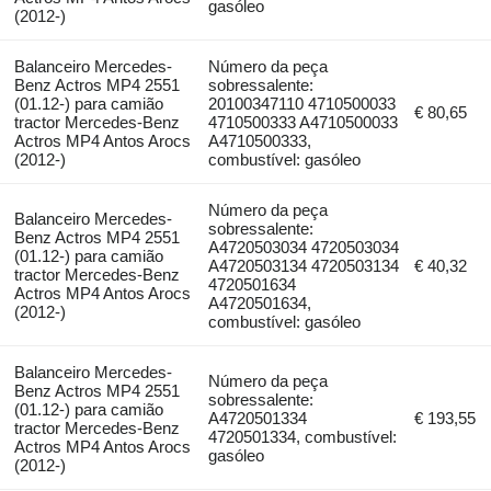
gasóleo
(2012-)
Balanceiro Mercedes-
Número da peça
Benz Actros MP4 2551
sobressalente:
(01.12-) para camião
20100347110 4710500033
€ 80,65
tractor Mercedes-Benz
4710500333 A4710500033
Actros MP4 Antos Arocs
A4710500333,
(2012-)
combustível: gasóleo
Número da peça
Balanceiro Mercedes-
sobressalente:
Benz Actros MP4 2551
A4720503034 4720503034
(01.12-) para camião
A4720503134 4720503134
€ 40,32
tractor Mercedes-Benz
4720501634
Actros MP4 Antos Arocs
A4720501634,
(2012-)
combustível: gasóleo
Balanceiro Mercedes-
Número da peça
Benz Actros MP4 2551
sobressalente:
(01.12-) para camião
A4720501334
€ 193,55
tractor Mercedes-Benz
4720501334, combustível:
Actros MP4 Antos Arocs
gasóleo
(2012-)