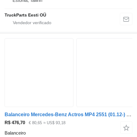
Estónia, Tallinn
TruckParts Eesti OÜ
Balanceiro Mercedes-Benz Actros MP4 2551 (01.12-) 20100347110 para camião tractor Mercedes-Benz Actros MP4 Antos Arocs (2012-)
R$ 476,70
€ 80,65
≈ US$ 93,18
Balanceiro