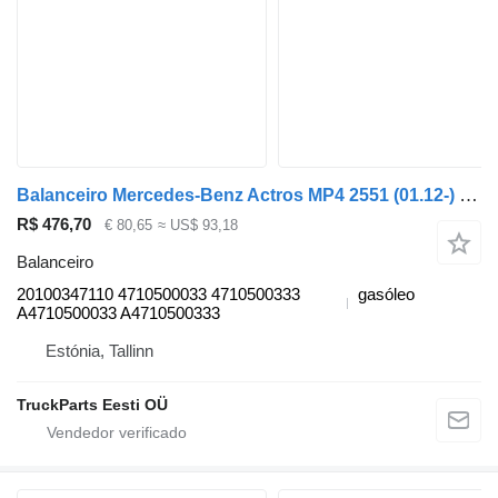
Balanceiro Mercedes-Benz Actros MP4 2551 (01.12-) 20100347110 para camião tractor Mercedes-Benz Actros MP4 Antos Arocs (2012-)
R$ 476,70
€ 80,65
≈ US$ 93,18
Balanceiro
20100347110 4710500033 4710500333
gasóleo
A4710500033 A4710500333
Estónia, Tallinn
TruckParts Eesti OÜ