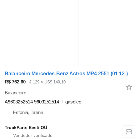
Balanceiro Mercedes-Benz Actros MP4 2551 (01.12-) A9603252514 para camião tractor Mercedes-Benz Actros MP4 Antos Arocs (2012-)
R$ 762,60
€ 129
≈ US$ 149,10
Balanceiro
A9603252514 9603252514
gasóleo
Estónia, Tallinn
TruckParts Eesti OÜ