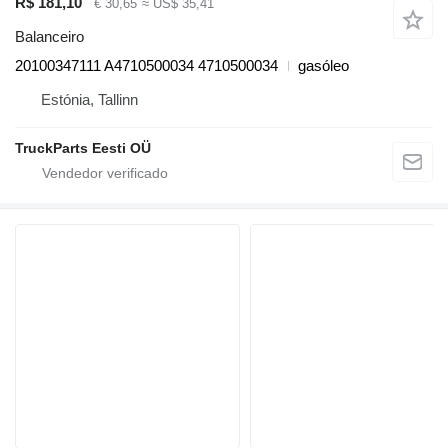
R$ 181,10
€ 30,65
≈ US$ 35,41
Balanceiro
20100347111 A4710500034 4710500034
gasóleo
Estónia, Tallinn
TruckParts Eesti OÜ