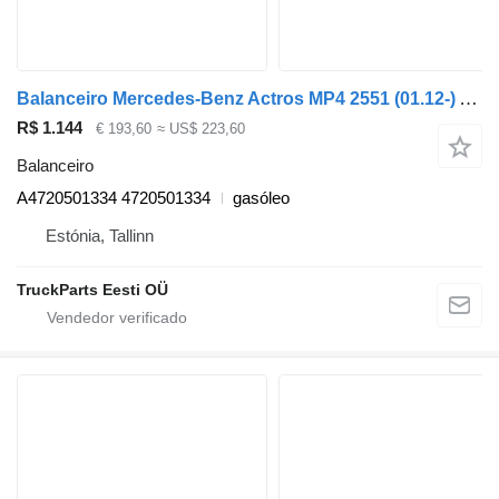
Balanceiro Mercedes-Benz Actros MP4 2551 (01.12-) A4720501334 para camião tractor Mercedes-Benz Actros MP4 Antos Arocs (2012-)
R$ 1.144
€ 193,60
≈ US$ 223,60
Balanceiro
A4720501334 4720501334
gasóleo
Estónia, Tallinn
TruckParts Eesti OÜ