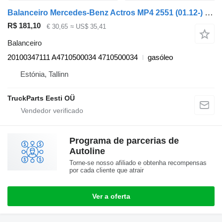
Balanceiro Mercedes-Benz Actros MP4 2551 (01.12-) 20100347111 para camião tractor Mercedes-Benz Actros MP4 Antos Arocs (2012-)
R$ 181,10
€ 30,65
≈ US$ 35,41
Balanceiro
20100347111 A4710500034 4710500034
gasóleo
Estónia, Tallinn
TruckParts Eesti OÜ
Programa de parcerias de
Autoline
Torne-se nosso afiliado e obtenha recompensas
por cada cliente que atrair
Ver a oferta