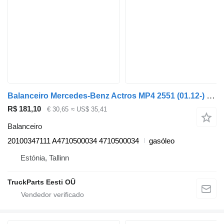
Balanceiro Mercedes-Benz Actros MP4 2551 (01.12-) 20100347111 para camião tractor Mercedes-Benz Actros MP4 Antos Arocs (2012-)
R$ 181,10
€ 30,65
≈ US$ 35,41
Balanceiro
20100347111 A4710500034 4710500034
gasóleo
Estónia, Tallinn
TruckParts Eesti OÜ