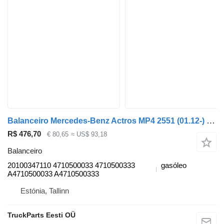
Balanceiro Mercedes-Benz Actros MP4 2551 (01.12-) 20100347110 para camião tractor Mercedes-Benz Actros MP4 Antos Arocs (2012-)
R$ 476,70
€ 80,65
≈ US$ 93,18
Balanceiro
20100347110 4710500033 4710500333
gasóleo
A4710500033 A4710500333
Estónia, Tallinn
TruckParts Eesti OÜ