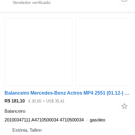
Balanceiro Mercedes-Benz Actros MP4 2551 (01.12-) 20100347111 para camião tractor Mercedes-Benz Actros MP4 Antos Arocs (2012-)
R$ 181,10
€ 30,65
≈ US$ 35,41
Balanceiro
20100347111 A4710500034 4710500034
gasóleo
Estónia, Tallinn