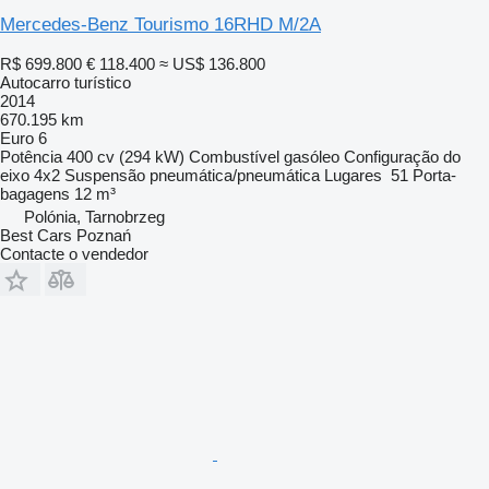
Mercedes-Benz Tourismo 16RHD M/2A
R$ 699.800
€ 118.400
≈ US$ 136.800
Autocarro turístico
2014
670.195 km
Euro 6
Potência
400 cv (294 kW)
Combustível
gasóleo
Configuração do
eixo
4x2
Suspensão
pneumática/pneumática
Lugares
51
Porta-
bagagens
12 m³
Polónia, Tarnobrzeg
Best Cars Poznań
Contacte o vendedor