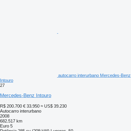
autocarro interurbano Mercedes-Benz
Intouro
27
Mercedes-Benz Intouro
R$ 200.700
€ 33.950
≈ US$ 39.230
Autocarro interurbano
2008
682.517 km
Euro 5
Potência
285 cv (209 kW)
Lugares
50