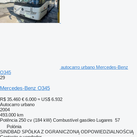
autocarro urbano Mercedes-Benz
O345
29
Mercedes-Benz O345
R$ 35.460
€ 6.000
≈ US$ 6.932
Autocarro urbano
2004
493.000 km
Potência
250 cv (184 kW)
Combustível
gasóleo
Lugares
57
Polónia
SINDBAD SPÓŁKA Z OGRANICZONĄ ODPOWIEDZIALNOŚCIĄ
Contacte o vendedor