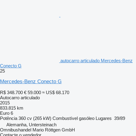
autocarro articulado Mercedes-Benz
Conecto G
25
Mercedes-Benz Conecto G
R$ 348.700
€ 59.000
≈ US$ 68.170
Autocarro articulado
2015
833.815 km
Euro 6
Potência
360 cv (265 kW)
Combustível
gasóleo
Lugares
39/89
Alemanha, Untersteinach
Omnibushandel Mario Röttgen GmbH
Contacte o vendedor