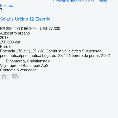
autocarro urbano Solaris Urbino 12
Electric
7
Solaris Urbino 12 Electric
R$ 395.400
€ 66.900
≈ US$ 77.300
Autocarro urbano
2017
250.000 km
Euro 6
Potência
170 cv (125 kW)
Combustível
elétrico
Suspensão
pneumática/pneumática
Lugares
28/42
Número de portas
2-2-2
Dinamarca, Christiansfeld
Vejstruproed Busimport ApS
Contacte o vendedor