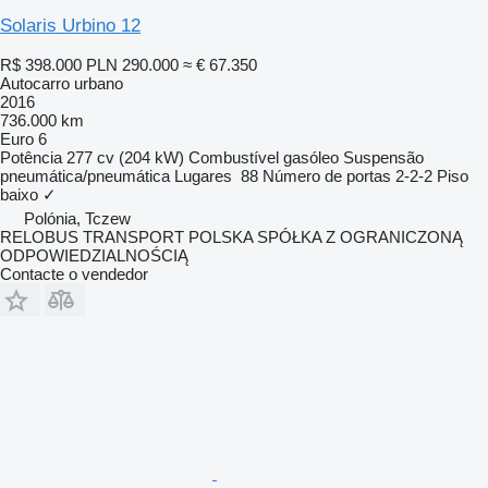
Solaris Urbino 12
R$ 398.000
PLN 290.000
≈ € 67.350
Autocarro urbano
2016
736.000 km
Euro 6
Potência
277 cv (204 kW)
Combustível
gasóleo
Suspensão
pneumática/pneumática
Lugares
88
Número de portas
2-2-2
Piso
baixo
✓
Polónia, Tczew
RELOBUS TRANSPORT POLSKA SPÓŁKA Z OGRANICZONĄ
ODPOWIEDZIALNOŚCIĄ
Contacte o vendedor