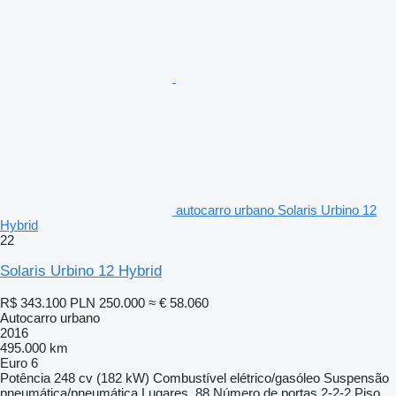
autocarro urbano Solaris Urbino 12
Hybrid
22
Solaris Urbino 12 Hybrid
R$ 343.100
PLN 250.000
≈ € 58.060
Autocarro urbano
2016
495.000 km
Euro 6
Potência
248 cv (182 kW)
Combustível
elétrico/gasóleo
Suspensão
pneumática/pneumática
Lugares
88
Número de portas
2-2-2
Piso