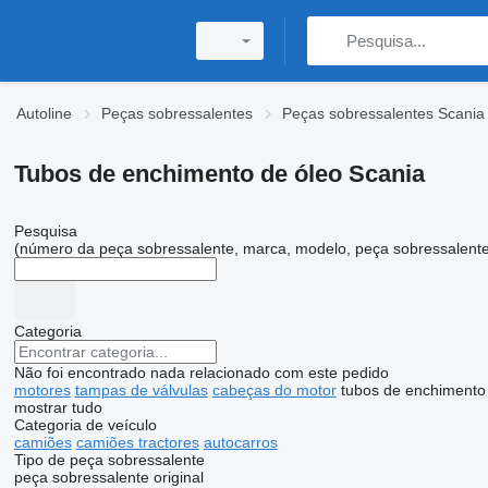
Autoline
Peças sobressalentes
Peças sobressalentes Scania
Tubos de enchimento de óleo Scania
Pesquisa
(número da peça sobressalente, marca, modelo, peça sobressalente
Categoria
Não foi encontrado nada relacionado com este pedido
motores
tampas de válvulas
cabeças do motor
tubos de enchimento
mostrar tudo
Categoria de veículo
camiões
camiões tractores
autocarros
Tipo de peça sobressalente
peça sobressalente original