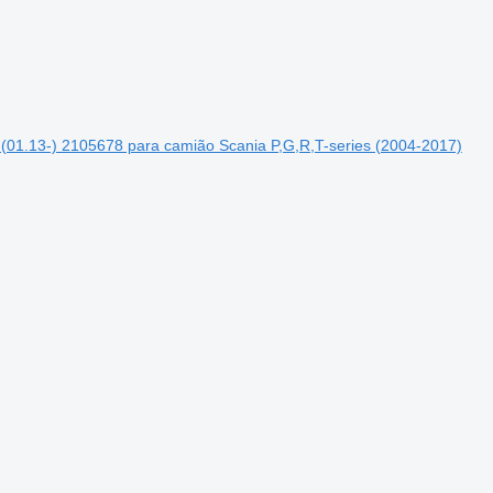
 (01.13-) 2105678 para camião Scania P,G,R,T-series (2004-2017)