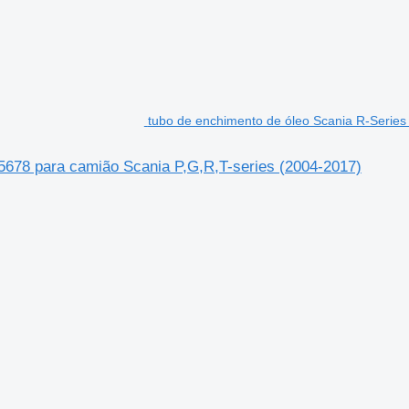
tubo de enchimento de óleo Scania R-Series
05678 para camião Scania P,G,R,T-series (2004-2017)