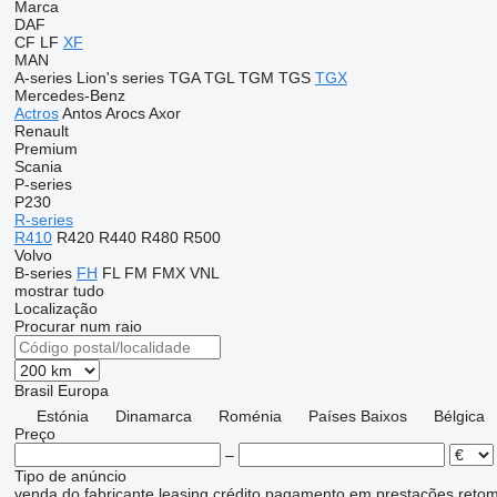
Marca
DAF
CF
LF
XF
MAN
A-series
Lion's series
TGA
TGL
TGM
TGS
TGX
Mercedes-Benz
Actros
Antos
Arocs
Axor
Renault
Premium
Scania
P-series
P230
R-series
R410
R420
R440
R480
R500
Volvo
B-series
FH
FL
FM
FMX
VNL
mostrar tudo
Localização
Procurar num raio
Brasil
Europa
Estónia
Dinamarca
Roménia
Países Baixos
Bélgica
Preço
–
Tipo de anúncio
venda
do fabricante
leasing
crédito
pagamento em prestações
reto