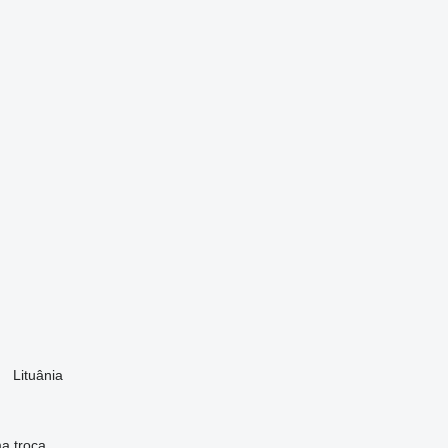
Lituânia
ma
troca