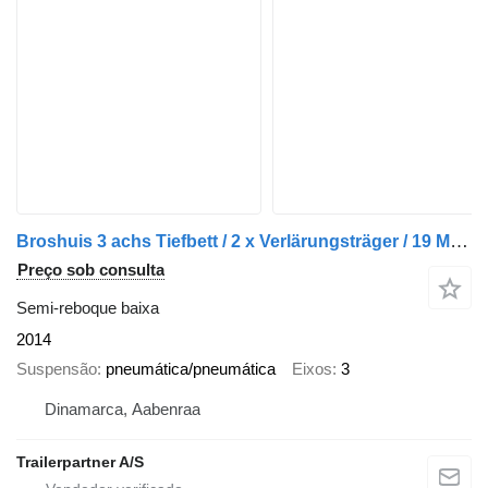
Broshuis 3 achs Tiefbett / 2 x Verlärungsträger / 19 M Broshuis 3 achs T
Preço sob consulta
Semi-reboque baixa
2014
Suspensão
pneumática/pneumática
Eixos
3
Dinamarca, Aabenraa
Trailerpartner A/S