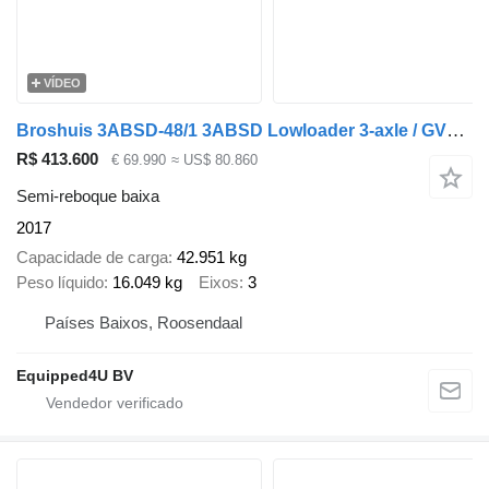
VÍDEO
Broshuis 3ABSD-48/1 3ABSD Lowloader 3-axle / GVW: 59.000kg / Neck: 23.000
R$ 413.600
€ 69.990
≈ US$ 80.860
Semi-reboque baixa
2017
Capacidade de carga
42.951 kg
Peso líquido
16.049 kg
Eixos
3
Países Baixos, Roosendaal
Equipped4U BV