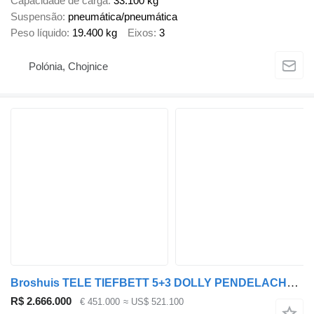
Capacidade de carga
33.100 kg
Suspensão
pneumática/pneumática
Peso líquido
19.400 kg
Eixos
3
Polónia, Chojnice
Broshuis TELE TIEFBETT 5+3 DOLLY PENDELACHSEN Nr.: 262
R$ 2.666.000
€ 451.000
≈ US$ 521.100