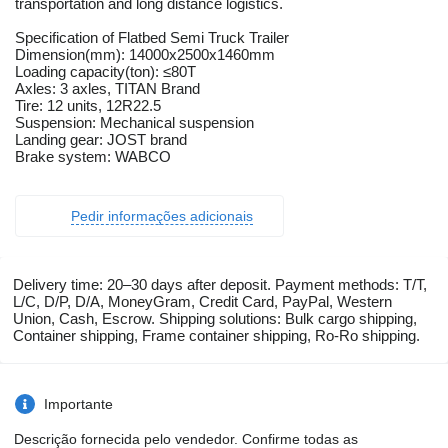
transportation and long distance logistics.
Specification of Flatbed Semi Truck Trailer
Dimension(mm): 14000x2500x1460mm
Loading capacity(ton): ≤80T
Axles: 3 axles, TITAN Brand
Tire: 12 units, 12R22.5
Suspension: Mechanical suspension
Landing gear: JOST brand
Brake system: WABCO
Pedir informações adicionais
Delivery time: 20–30 days after deposit. Payment methods: T/T,
L/C, D/P, D/A, MoneyGram, Credit Card, PayPal, Western
Union, Cash, Escrow. Shipping solutions: Bulk cargo shipping,
Container shipping, Frame container shipping, Ro-Ro shipping.
Importante
Descrição fornecida pelo vendedor. Confirme todas as