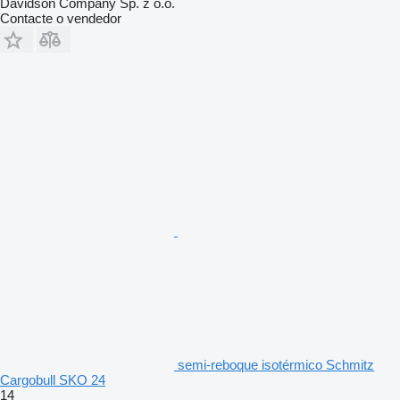
Davidson Company Sp. z o.o.
Contacte o vendedor
semi-reboque isotérmico Schmitz
Cargobull SKO 24
14