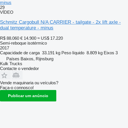
minus
29
VÍDEO
Schmitz Cargobull N/A CARRIER - tailgate - 2x lift axle -
dual temperature - minus
R$ 88.060
€ 14.900
≈ US$ 17.220
Semi-reboque isotérmico
2017
Capacidade de carga
33.191 kg
Peso líquido
8.809 kg
Eixos
3
Países Baixos, Rijnsburg
Kulk Trucks
Contacte o vendedor
Vende maquinaria ou veículos?
Faça-o connosco!
Publicar um anúncio