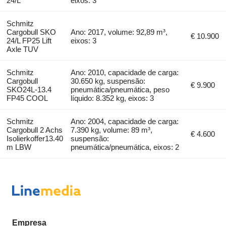
24/L
eixos: 3
Schmitz
Cargobull SKO
Ano: 2017, volume: 92,89 m³,
€ 10.900
24/L FP25 Lift
eixos: 3
Axle TUV
Schmitz
Ano: 2010, capacidade de carga:
Cargobull
30.650 kg, suspensão:
€ 9.900
SKO24L-13.4
pneumática/pneumática, peso
FP45 COOL
líquido: 8.352 kg, eixos: 3
Schmitz
Ano: 2004, capacidade de carga:
Cargobull 2 Achs
7.390 kg, volume: 89 m³,
€ 4.600
Isolierkoffer13.40
suspensão:
m LBW
pneumática/pneumática, eixos: 2
Empresa