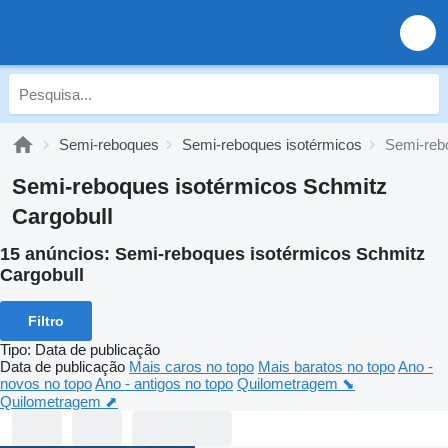
Semi-reboques
Semi-reboques isotérmicos
Semi-reb
Semi-reboques isotérmicos Schmitz
Cargobull
15 anúncios:
Semi-reboques isotérmicos Schmitz
Cargobull
Filtro
Tipo
:
Data de publicação
Data de publicação
Mais caros no topo
Mais baratos no topo
Ano -
novos no topo
Ano - antigos no topo
Quilometragem ⬊
Quilometragem ⬈