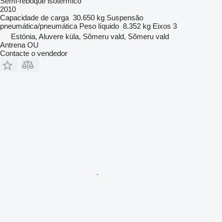
Semi-reboque isotérmico
2010
Capacidade de carga
30.650 kg
Suspensão
pneumática/pneumática
Peso líquido
8.352 kg
Eixos
3
Estónia, Aluvere küla, Sõmeru vald, Sõmeru vald
Antrena OU
Contacte o vendedor