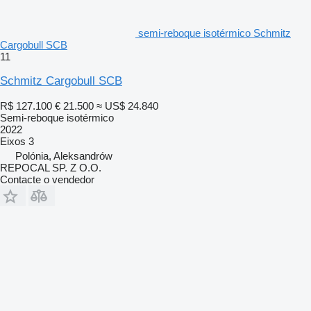
semi-reboque isotérmico Schmitz
Cargobull SCB
11
Schmitz Cargobull SCB
R$ 127.100
€ 21.500
≈ US$ 24.840
Semi-reboque isotérmico
2022
Eixos
3
Polónia, Aleksandrów
REPOCAL SP. Z O.O.
Contacte o vendedor