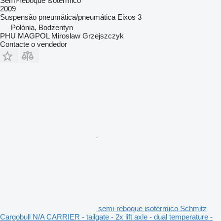
Semi-reboque isotérmico
2009
Suspensão
pneumática/pneumática
Eixos
3
Polónia, Bodzentyn
PHU MAGPOL Miroslaw Grzejszczyk
Contacte o vendedor
semi-reboque isotérmico Schmitz
Cargobull N/A CARRIER - tailgate - 2x lift axle - dual temperature -