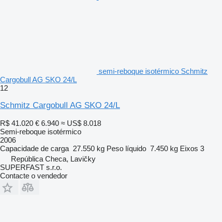
semi-reboque isotérmico Schmitz
Cargobull AG SKO 24/L
12
Schmitz Cargobull AG SKO 24/L
R$ 41.020
€ 6.940
≈ US$ 8.018
Semi-reboque isotérmico
2006
Capacidade de carga
27.550 kg
Peso líquido
7.450 kg
Eixos
3
República Checa, Lavičky
SUPERFAST s.r.o.
Contacte o vendedor