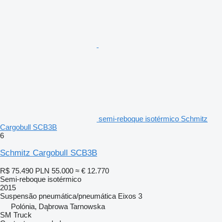
semi-reboque isotérmico Schmitz
Cargobull SCB3B
6
Schmitz Cargobull SCB3B
R$ 75.490
PLN 55.000
≈ € 12.770
Semi-reboque isotérmico
2015
Suspensão
pneumática/pneumática
Eixos
3
Polónia, Dąbrowa Tarnowska
SM Truck