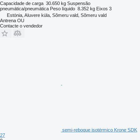
Capacidade de carga
30.650 kg
Suspensão
pneumática/pneumática
Peso líquido
8.352 kg
Eixos
3
Estónia, Aluvere küla, Sõmeru vald, Sõmeru vald
Antrena OU
Contacte o vendedor
semi-reboque isotérmico Krone SDK
27