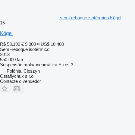
semi-reboque isotérmico Kögel
15
Kögel
R$ 53.190
€ 9.000
≈ US$ 10.400
Semi-reboque isotérmico
2013
550.000 km
Suspensão
mola/pneumática
Eixos
3
Polónia, Cieszyn
Ostafiychuk s.r.o
Contacte o vendedor