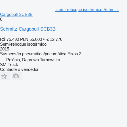
semi-reboque isotérmico Schmitz
Cargobull SCB3B
6
Schmitz Cargobull SCB3B
R$ 75.490
PLN 55.000
≈ € 12.770
Semi-reboque isotérmico
2015
Suspensão
pneumática/pneumática
Eixos
3
Polónia, Dąbrowa Tarnowska
SM Truck
Contacte o vendedor