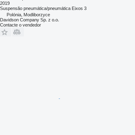
2019
Suspensão
pneumática/pneumática
Eixos
3
Polónia, Modliborzyce
Davidson Company Sp. z o.o.
Contacte o vendedor