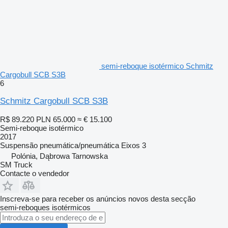
semi-reboque isotérmico Schmitz
Cargobull SCB S3B
6
Schmitz Cargobull SCB S3B
R$ 89.220
PLN 65.000
≈ € 15.100
Semi-reboque isotérmico
2017
Suspensão
pneumática/pneumática
Eixos
3
Polónia, Dąbrowa Tarnowska
SM Truck
Contacte o vendedor
Inscreva-se para receber os anúncios novos desta secção
semi-reboques isotérmicos