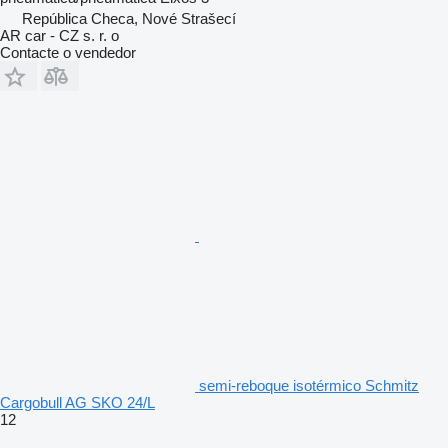
República Checa, Nové Strašecí
AR car - CZ s. r. o
Contacte o vendedor
semi-reboque isotérmico Schmitz
Cargobull AG SKO 24/L
12