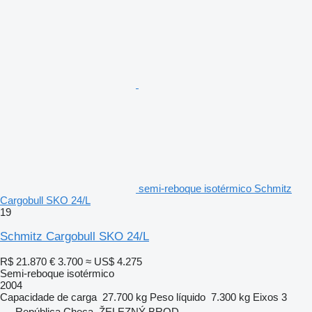
semi-reboque isotérmico Schmitz
Cargobull SKO 24/L
19
Schmitz Cargobull SKO 24/L
R$ 21.870
€ 3.700
≈ US$ 4.275
Semi-reboque isotérmico
2004
Capacidade de carga
27.700 kg
Peso líquido
7.300 kg
Eixos
3
República Checa, ŽELEZNÝ BROD