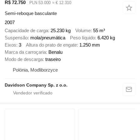
R$ 72.750
PLN 53.000
≈ € 12.310
Semi-reboque basculante
2007
Capacidade de carga
25.230 kg
Volume
55 m³
Suspensão
mola/pneumática
Peso líquido
6.420 kg
Eixos
3
Altura do prato de engate
1.250 mm
Marca da carroçaria
Benalu
Modo de descarga
traseiro
Polónia, Modliborzyce
Davidson Company Sp. z o.o.