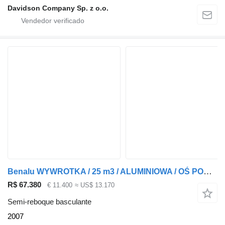
Davidson Company Sp. z o.o.
Benalu WYWROTKA / 25 m3 / ALUMINIOWA / OŚ PODNOSZONA / WAGA: 5 300 KG /
R$ 67.380
€ 11.400
≈ US$ 13.170
Semi-reboque basculante
2007