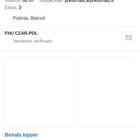
Volume
60 m³
Suspensão
pneumática/pneumática
Eixos
3
Polónia, Blękwit
FHU CZAR-POL
Benalu kipper