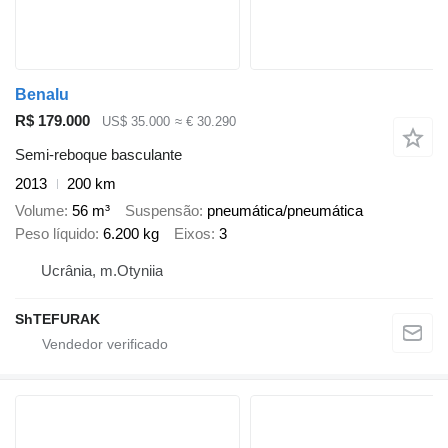
Benalu
R$ 179.000
US$ 35.000
≈ € 30.290
Semi-reboque basculante
2013
200 km
Volume
56 m³
Suspensão
pneumática/pneumática
Peso líquido
6.200 kg
Eixos
3
Ucrânia, m.Otyniia
ShTEFURAK