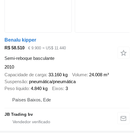
Benalu kipper
R$ 58.510
€ 9.900
≈ US$ 11.440
Semi-reboque basculante
2010
Capacidade de carga
33.160 kg
Volume
24.008 m³
Suspensão
pneumática/pneumática
Peso líquido
4.840 kg
Eixos
3
Países Baixos, Ede
JB Trading bv