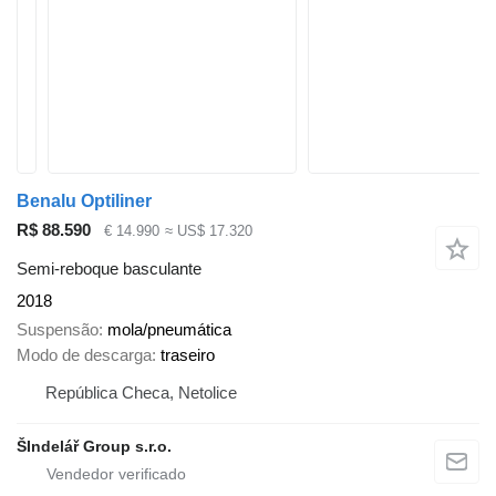
Benalu Optiliner
R$ 88.590
€ 14.990
≈ US$ 17.320
Semi-reboque basculante
2018
Suspensão
mola/pneumática
Modo de descarga
traseiro
República Checa, Netolice
ŠIndelář Group s.r.o.