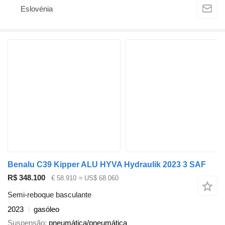
Eslovénia
Benalu C39 Kipper ALU HYVA Hydraulik 2023 3 SAF
R$ 348.100
€ 58.910
≈ US$ 68.060
Semi-reboque basculante
2023
gasóleo
Suspensão
pneumática/pneumática