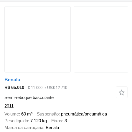
Benalu
R$ 65.010
€ 11.000
≈ US$ 12.710
Semi-reboque basculante
2011
Volume
60 m³
Suspensão
pneumática/pneumática
Peso líquido
7.120 kg
Eixos
3
Marca da carroçaria
Benalu