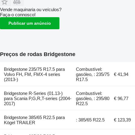
Vende maquinaria ou veículos?
Faça-o connosco!
Publicar um anúncio
Preços de rodas Bridgestone
Bridgestone 235/75 R17.5 para
Combustível:
Volvo FH, FM, FMX-4 series
gasóleo, : 235/75
€ 41,94
(2013-)
R17.5
Bridgestone R-Series (01.13-)
Combustível:
para Scania P,G,R,T-series (2004-
gasóleo, : 295/80
€ 96,77
2017)
R22.5
Bridgestone 385/65 R22.5 para
: 385/65 R22.5
€ 123,39
Kögel TRAILER