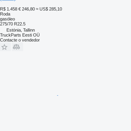
R$ 1.458
€ 246,80
≈ US$ 285,10
Roda
gasóleo
275/70 R22.5
Estónia, Tallinn
TruckParts Eesti OÜ
Contacte o vendedor