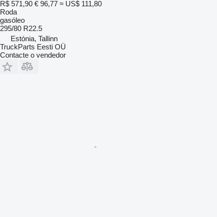
R$ 571,90
€ 96,77
≈ US$ 111,80
Roda
gasóleo
295/80 R22.5
Estónia, Tallinn
TruckParts Eesti OÜ
Contacte o vendedor