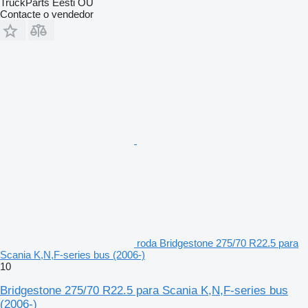
TruckParts Eesti OÜ
Contacte o vendedor
roda Bridgestone 275/70 R22.5 para
Scania K,N,F-series bus (2006-)
10
Bridgestone 275/70 R22.5 para Scania K,N,F-series bus
(2006-)