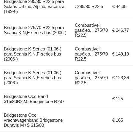
Bridgestone 295/80 R22.5 para
Solaris Urbino, Alpino, Vacanza
: 295/80 R22.5
€ 44,35
(1999-)
Combustível:
Bridgestone 275/70 R22.5 para
gasóleo, : 275/70
€ 246,77
Scania K,N,F-series bus (2006-)
R22.5
Bridgestone K-Series (01.06-)
Combustível:
para Scania K,N,F-series bus
gasóleo, : 275/70
€ 149,19
(2006-)
R22.5
Bridgestone K-Series (01.06-)
Combustível:
para Scania K,N,F-series bus
gasóleo, : 275/70
€ 123,39
(2006-)
R22.5
Bridgestone Occ Band
€ 125
315/80R22.5 Bridgestone R297
Bridgestone Occ
vrachtwagenband Bridgestone
€ 165
Duravis M+S 315/80