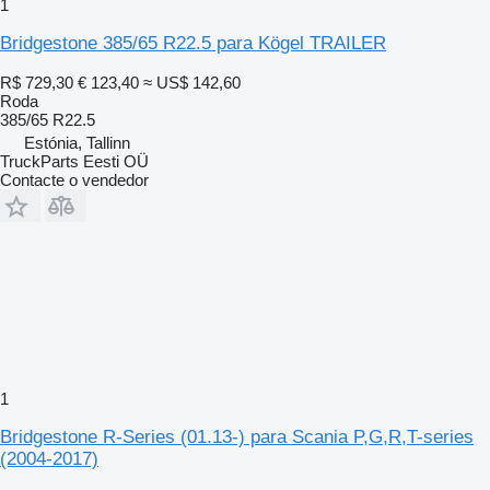
1
Bridgestone 385/65 R22.5 para Kögel TRAILER
R$ 729,30
€ 123,40
≈ US$ 142,60
Roda
385/65 R22.5
Estónia, Tallinn
TruckParts Eesti OÜ
Contacte o vendedor
1
Bridgestone R-Series (01.13-) para Scania P,G,R,T-series
(2004-2017)