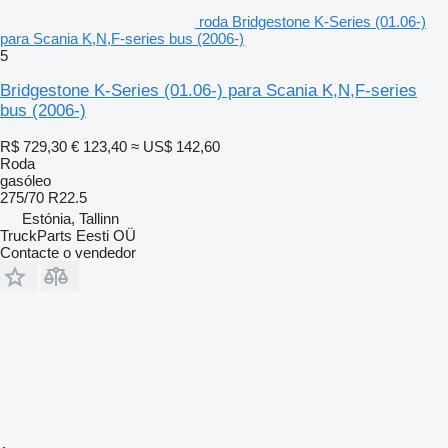
roda Bridgestone K-Series (01.06-)
para Scania K,N,F-series bus (2006-)
5
Bridgestone K-Series (01.06-) para Scania K,N,F-series
bus (2006-)
R$ 729,30
€ 123,40
≈ US$ 142,60
Roda
gasóleo
275/70 R22.5
Estónia, Tallinn
TruckParts Eesti OÜ
Contacte o vendedor