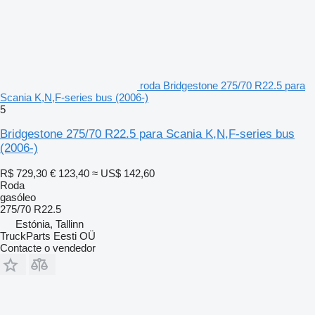
roda Bridgestone 275/70 R22.5 para
Scania K,N,F-series bus (2006-)
5
Bridgestone 275/70 R22.5 para Scania K,N,F-series bus
(2006-)
R$ 729,30
€ 123,40
≈ US$ 142,60
Roda
gasóleo
275/70 R22.5
Estónia, Tallinn
TruckParts Eesti OÜ
Contacte o vendedor