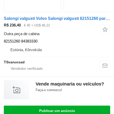
Salongi valgusti Volvo Salongi valgusti 82151260 para camião tractor Volvo FH
R$ 236,40
€ 40
≈ US$ 46,22
Outra peça de cabina
82151260 84383330
Estónia, Kõrveküla
TSvaruosad
Vende maquinaria ou veículos?
Faça-o connosco!
Publicar um anúncio