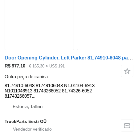
Door Opening Cylinder, Left Parker 81.74910-6048 para autocarro MAN LIONS CITY (01.04-)
R$ 977,10
€ 165,30
≈ US$ 191
Outra peça de cabina
81.74910-6048 81749106048 N1.01104-6913
N1011046913 81743266052 81.74326-6052
81743266057...
Estónia, Tallinn
TruckParts Eesti OÜ