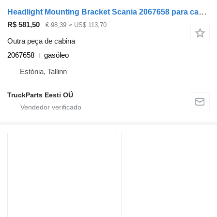
Headlight Mounting Bracket Scania 2067658 para camião tractor Scania P,G,R,T-series (2004-2017)
R$ 581,50
€ 98,39
≈ US$ 113,70
Outra peça de cabina
2067658
gasóleo
Estónia, Tallinn
TruckParts Eesti OÜ