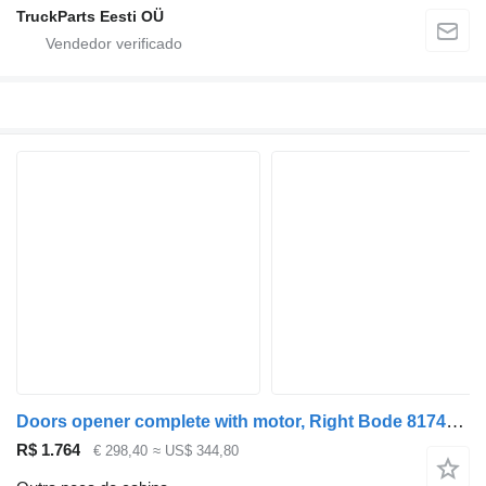
TruckParts Eesti OÜ
Doors opener complete with motor, Right Bode 81744066118 para autocarro MAN LIONS CITY
R$ 1.764
€ 298,40
≈ US$ 344,80