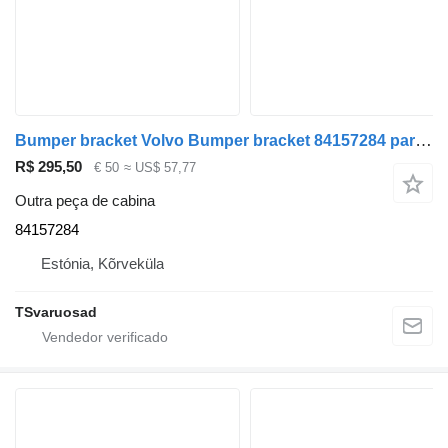
Bumper bracket Volvo Bumper bracket 84157284 para camião tractor Volvo FH
R$ 295,50
€ 50
≈ US$ 57,77
Outra peça de cabina
84157284
Estónia, Kõrveküla
TSvaruosad