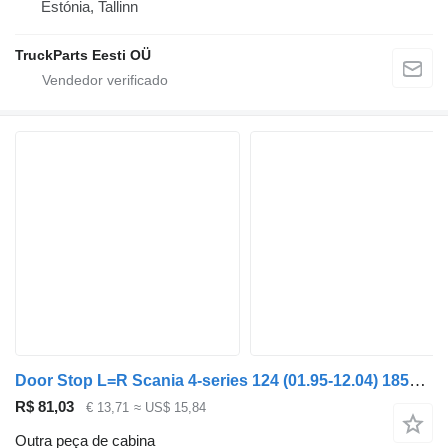
Estónia, Tallinn
TruckParts Eesti OÜ
Door Stop L=R Scania 4-series 124 (01.95-12.04) 1857591 1930649 para camião tractor Scania 4-series (1995-2006)
R$ 81,03
€ 13,71
≈ US$ 15,84
Outra peça de cabina