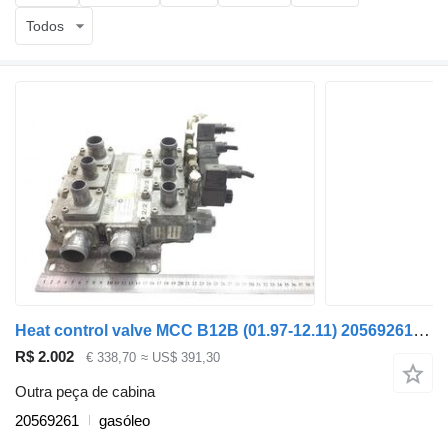
Todos
Heat control valve MCC B12B (01.97-12.11) 20569261 para autocarro Volvo B6, B7, B9, B10, B12 bus (1978-2011)
R$ 2.002
€ 338,70
≈ US$ 391,30
Outra peça de cabina
20569261
gasóleo