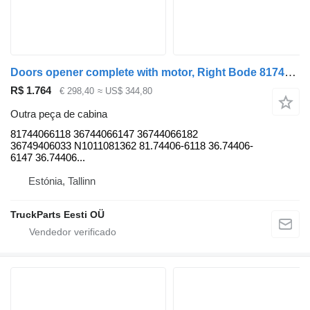
Doors opener complete with motor, Right Bode 81744066118 para autocarro MAN LIONS CITY (01.04-)
R$ 1.764
€ 298,40
≈ US$ 344,80
Outra peça de cabina
81744066118 36744066147 36744066182
36749406033 N1011081362 81.74406-6118 36.74406-
6147 36.74406...
Estónia, Tallinn
TruckParts Eesti OÜ