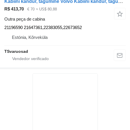
Kabiini kandur, tagumine Volvo Kabiini kandur, tagumine 21196590 para camião tractor Volvo FH
R$ 413,70
€ 70
≈ US$ 80,88
Outra peça de cabina
21196590 21647361,22383055,22673652
Estónia, Kõrveküla
TSvaruosad