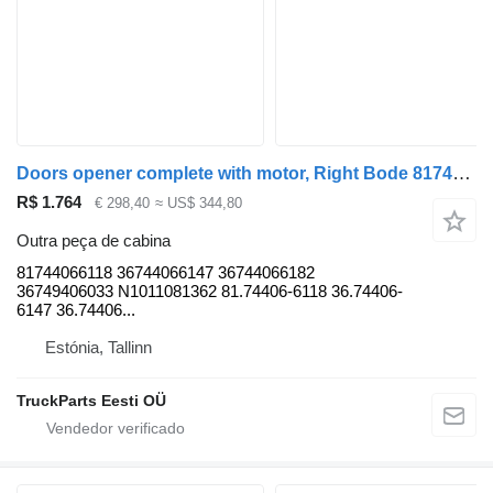
Doors opener complete with motor, Right Bode 81744066118 para autocarro MAN LIONS CITY (01.04-)
R$ 1.764
€ 298,40
≈ US$ 344,80
Outra peça de cabina
81744066118 36744066147 36744066182
36749406033 N1011081362 81.74406-6118 36.74406-
6147 36.74406...
Estónia, Tallinn
TruckParts Eesti OÜ