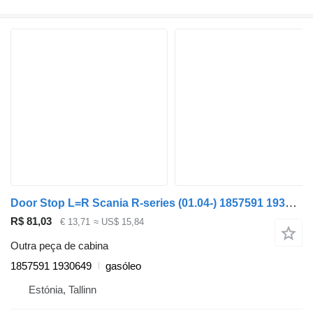
Door Stop L=R Scania R-series (01.04-) 1857591 1930649 para camião tractor Scania P,G,R,T-series (2004-2017)
R$ 81,03
€ 13,71
≈ US$ 15,84
Outra peça de cabina
1857591 1930649
gasóleo
Estónia, Tallinn