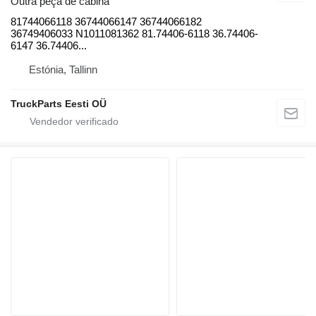
Outra peça de cabina
81744066118 36744066147 36744066182
36749406033 N1011081362 81.74406-6118 36.74406-
6147 36.74406...
Estónia, Tallinn
TruckParts Eesti OÜ