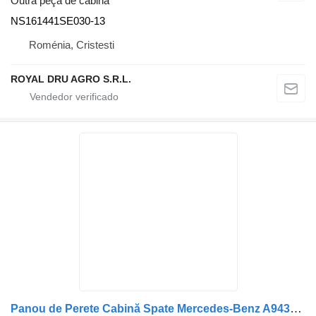
Outra peça de cabina
NS161441SE030-13
Roménia, Cristesti
ROYAL DRU AGRO S.R.L.
Panou de Perete Cabină Spate Mercedes-Benz A9436901750 / A943690 para camião