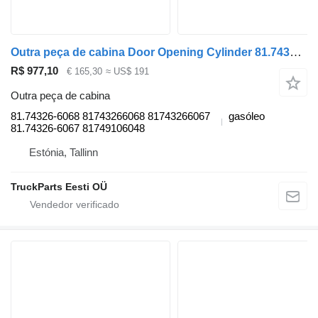
Outra peça de cabina Door Opening Cylinder 81.74326-6068 para autocarro MAN PARKER LIONS CITY (01.04-)
R$ 977,10
€ 165,30
≈ US$ 191
Outra peça de cabina
81.74326-6068 81743266068 81743266067
gasóleo
81.74326-6067 81749106048
Estónia, Tallinn
TruckParts Eesti OÜ