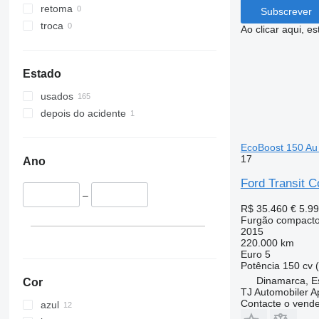
retoma
Subscrever
troca
Ao clicar aqui, e
Estado
usados
depois do acidente
EcoBoost 150 Au
17
Ano
Ford Transit 
–
R$ 35.460
€ 5.9
Furgão compact
2015
220.000 km
Euro 5
Potência
150 cv 
Dinamarca, E
Cor
TJ Automobiler 
Contacte o vend
azul