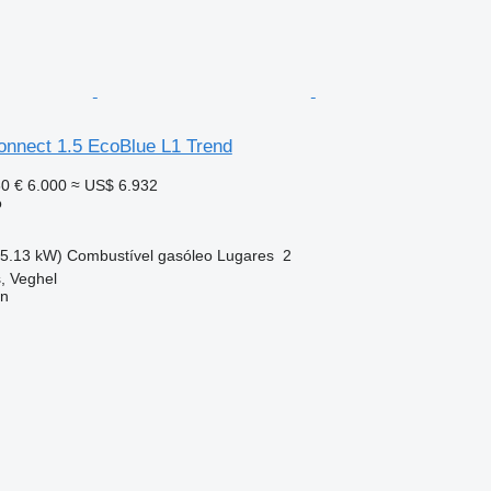
onnect 1.5 EcoBlue L1 Trend
60
€ 6.000
≈ US$ 6.932
o
55.13 kW)
Combustível
gasóleo
Lugares
2
, Veghel
on