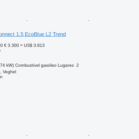
onnect 1.5 EcoBlue L2 Trend
00
€ 3.300
≈ US$ 3.813
o
(74 kW)
Combustível
gasóleo
Lugares
2
, Veghel
on