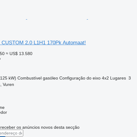
 CUSTOM 2.0 L1H1 170Pk Automaat!
750
≈ US$ 13.580
o
(125 kW)
Combustível
gasóleo
Configuração do eixo
4x2
Lugares
3
, Vuren
ine
edor
 receber os anúncios novos desta secção