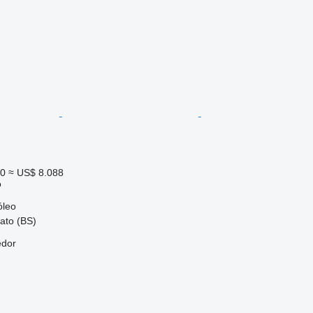
00
≈ US$ 8.088
o
óleo
iato (BS)
edor