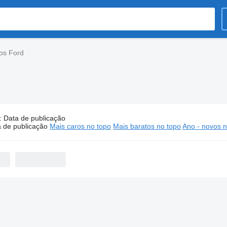
os Ford
:
Data de publicação
Furgões compactos Ford
 de publicação
Mais caros no topo
Mais baratos no topo
Ano - novos n