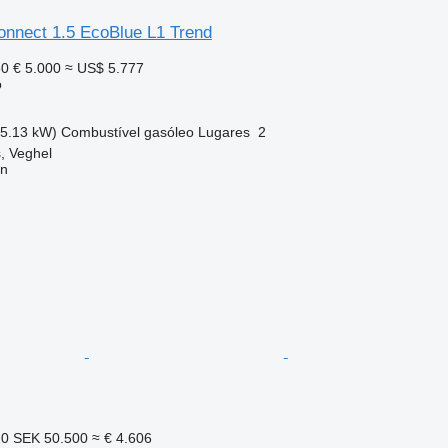
onnect 1.5 EcoBlue L1 Trend
50
€ 5.000
≈ US$ 5.777
o
55.13 kW)
Combustível
gasóleo
Lugares
2
, Veghel
on
20
SEK 50.500
≈ € 4.606