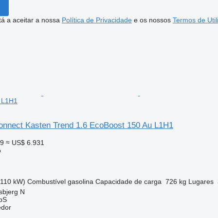
stá a aceitar a nossa
Política de Privacidade
e os nossos
Termos de Util
 L1H1
Connect Kasten Trend 1.6 EcoBoost 150 Au L1H1
99
≈ US$ 6.931
o
(110 kW)
Combustível
gasolina
Capacidade de carga
726 kg
Lugares
sbjerg N
ApS
edor