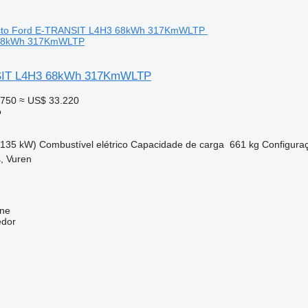
68kWh 317KmWLTP
SIT L4H3 68kWh 317KmWLTP
.750
≈ US$ 33.220
o
(135 kW)
Combustível
elétrico
Capacidade de carga
661 kg
Configura
, Vuren
ine
edor