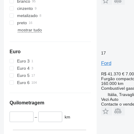
branco
cinzento
metalizado
preto
mostrar tudo
Euro
17
Euro 3
Ford
Euro 4
R$ 41.370
€ 7.0
Euro 5
Furgão compact
Euro 6
160.000 km
Combustível
gas
Itália, Travagl
Vezi Auto
Quilometragem
Contacte o vend
–
km