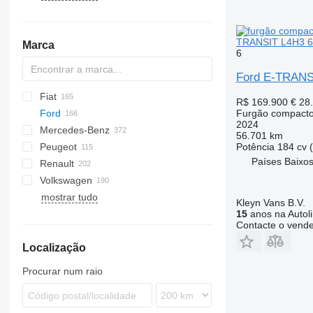
TRANSIT L4H3 
Marca
6
Ford E-TRAN
Fiat
Berlingo
Dokker
R$ 169.900
€ 28
Ford
C-series
Logan
Doblo
Furgão compact
2024
Mercedes-Benz
Jumper
Ducato
Courier
H-series
Daily
TGE
Deliver
56.701 km
Peugeot
Jumpy
Fiorino
E-Transit
eDeliver
Citan
Interstar
Combo
Potência
184 cv 
Países Baixos
Renault
Nemo
Panda
L-series
Sprinter
Kubistar
Movano
Bipper
Volkswagen
Qubo
Tourneo
V-Class
NV
Vivaro
Boxer
C-series
Dyna
Vivaro
mostrar tudo
Scudo
Transit
Vito
Townstar
Expert
G-series
Land Cruiser
Caddy
Roomster
Tourneo Connect
Kleyn Vans B.V.
Talento
eCitan
X-Trail
Partner
Kangoo
Proace
Caravelle
Transit 1.8
15
anos na Autol
Contacte o vend
eSprinter
Rifter
Master
Verso
Crafter
Transit 2.0
Localização
eVito
T-series
Yaris
Multivan
Transit 2.2
Trafic
Transporter
Transit 100
Procurar num raio
Transit 110
Transit 130