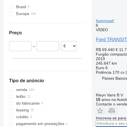
Transit 280
Brasil
Transit 300
Europa
Transit 350
Países Baixos
Automaat!
Transit Connect
6
Alemanha
Transit Custom
VÍDEO
Preço
Polónia
Ford TRANSIT
Itália
–
Espanha
R$ 69.440
€ 11.
Furgão compact
Bélgica
2019
Suécia
245.647 km
Euro 6
Dinamarca
Potência
170 cv 
mostrar tudo
Países Baixos
Tipo de anúncio
venda
Kleyn Vans B.V.
leilão
15
anos na Autol
do fabricante
Contacte o vend
leasing
crédito
Inscreva-se para
pagamento em prestações