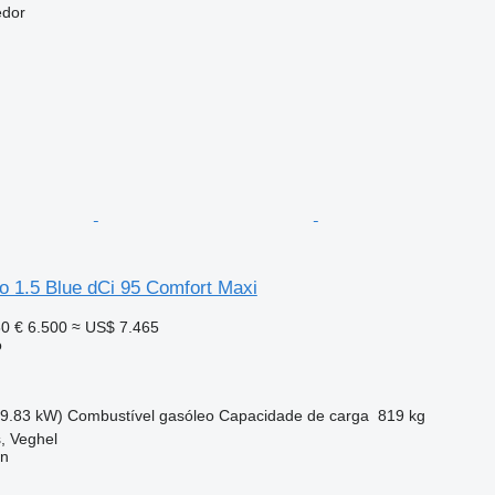
edor
o 1.5 Blue dCi 95 Comfort Maxi
60
€ 6.500
≈ US$ 7.465
o
69.83 kW)
Combustível
gasóleo
Capacidade de carga
819 kg
, Veghel
on