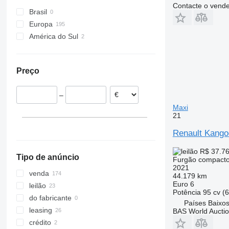
Master T35
Trafic T29
Contacte o vend
Brasil
Europa
América do Sul
Países Baixos
Espanha
Colômbia
Alemanha
Argentina
Preço
França
Bélgica
–
República Checa
Maxi
Polónia
21
Suécia
Renault Kango
mostrar tudo
R$ 37.7
Tipo de anúncio
Furgão compact
2021
venda
44.179 km
Euro 6
leilão
Potência
95 cv (
do fabricante
Países Baixos
leasing
BAS World Aucti
crédito