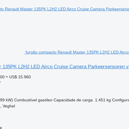
furgão compacto Renault Master 135PK L2H2 LED Airco
r 135PK L2H2 LED Airco Cruise Camera Parkeersensoren 
900
≈ US$ 15.960
o
(99 kW)
Combustível
gasóleo
Capacidade de carga
1.451 kg
Configur
, Veghel
e