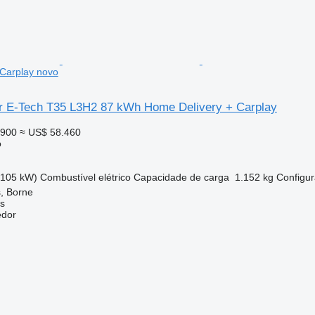
 Carplay novo
r E-Tech T35 L3H2 87 kWh Home Delivery + Carplay
.900
≈ US$ 58.460
o
(105 kW)
Combustível
elétrico
Capacidade de carga
1.152 kg
Configur
, Borne
s
edor