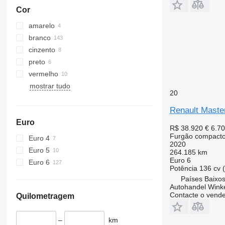
Cor
amarelo
branco
cinzento
preto
vermelho
mostrar tudo
20
Renault Maste
Euro
R$ 38.920
€ 6.7
Furgão compact
Euro 4
2020
Euro 5
264.185 km
Euro 6
Euro 6
Potência
136 cv 
Países Baixo
Autohandel Wink
Contacte o vend
Quilometragem
–
km