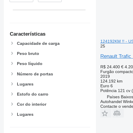
Características
124192KM !! - U
Capacidade de carga
25
Peso bruto
Renault Trafi
Peso líquido
R$ 24.400
€ 4.2
Furgão compact
Número de portas
2019
124.192 km
Lugares
Euro 6
Potência
121 cv 
Estofo do carro
Países Baixo
Autohandel Wink
Cor do interior
Contacte o vend
Lugares