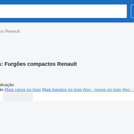
os Renault
s:
Furgões compactos Renault
licação
ão
Mais caros no topo
Mais baratos no topo
Ano - novos no topo
Ano - 