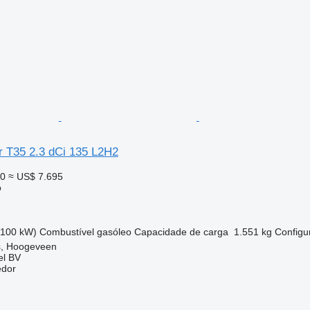
r T35 2.3 dCi 135 L2H2
00
≈ US$ 7.695
o
(100 kW)
Combustível
gasóleo
Capacidade de carga
1.551 kg
Configu
s, Hoogeveen
el BV
edor