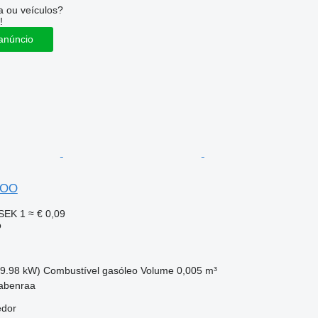
 ou veículos?
!
anúncio
GOO
SEK 1
≈ € 0,09
o
49.98 kW)
Combustível
gasóleo
Volume
0,005 m³
abenraa
edor