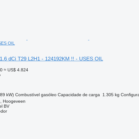
SES OIL
c 1.6 dCi T29 L2H1 - 124192KM !! - USES OIL
00
≈ US$ 4.824
o
(89 kW)
Combustível
gasóleo
Capacidade de carga
1.305 kg
Configur
s, Hoogeveen
el BV
edor