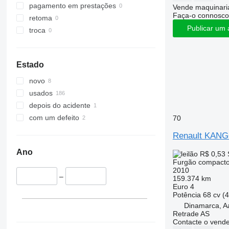
pagamento em prestações
Vende maquinaria
Faça-o connosco
retoma
Publicar um 
troca
Estado
novo
usados
depois do acidente
com um defeito
70
Renault KAN
Ano
R$ 0,53
Furgão compact
2010
–
159.374 km
Euro 4
Potência
68 cv (
Dinamarca, A
Retrade AS
Contacte o vend