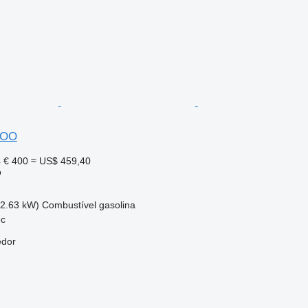
GOO
4
€ 400
≈ US$ 459,40
o
42.63 kW)
Combustível
gasolina
ec
edor