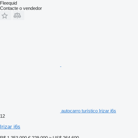
Fleequid
Contacte o vendedor
autocarro turístico Irizar i6s
12
Irizar i6s
R$ 1.353.000
€ 229.000
≈ US$ 264.600