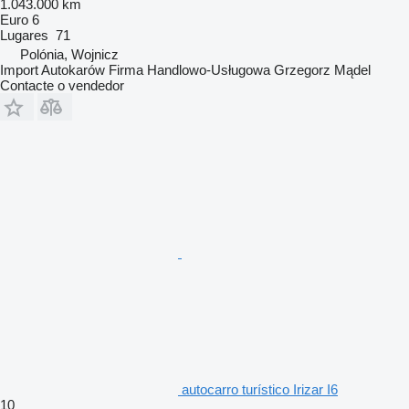
1.043.000 km
Euro 6
Lugares
71
Polónia, Wojnicz
Import Autokarów Firma Handlowo-Usługowa Grzegorz Mądel
Contacte o vendedor
autocarro turístico Irizar I6
10