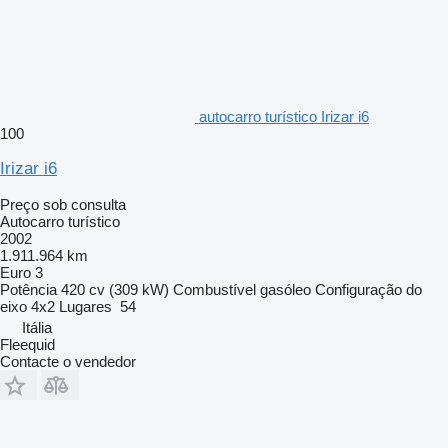
autocarro turístico Irizar i6
100
Irizar i6
Preço sob consulta
Autocarro turístico
2002
1.911.964 km
Euro 3
Potência
420 cv (309 kW)
Combustível
gasóleo
Configuração do
eixo
4x2
Lugares
54
Itália
Fleequid
Contacte o vendedor