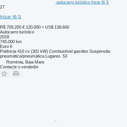
autocarro turístico Irizar I6 S
27
Irizar I6 S
R$ 709.200
€ 120.000
≈ US$ 138.600
Autocarro turístico
2018
745.000 km
Euro 6
Potência
410 cv (301 kW)
Combustível
gasóleo
Suspensão
pneumática/pneumática
Lugares
53
Roménia, Baia Mare
Contacte o vendedor