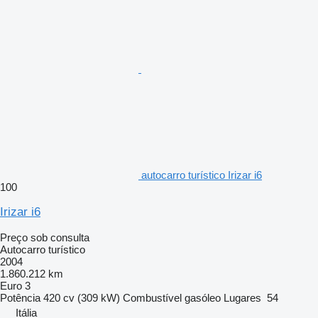
autocarro turístico Irizar i6
100
Irizar i6
Preço sob consulta
Autocarro turístico
2004
1.860.212 km
Euro 3
Potência
420 cv (309 kW)
Combustível
gasóleo
Lugares
54
Itália