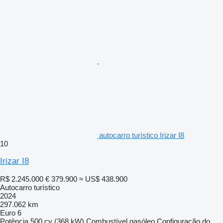
autocarro turístico Irizar I8
10
Irizar I8
R$ 2.245.000
€ 379.900
≈ US$ 438.900
Autocarro turístico
2024
297.062 km
Euro 6
Potência
500 cv (368 kW)
Combustível
gasóleo
Configuração do