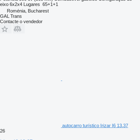
eixo
6x2x4
Lugares
65+1+1
Roménia, Bucharest
GAL Trans
Contacte o vendedor
autocarro turístico Irizar I6 13.37
26