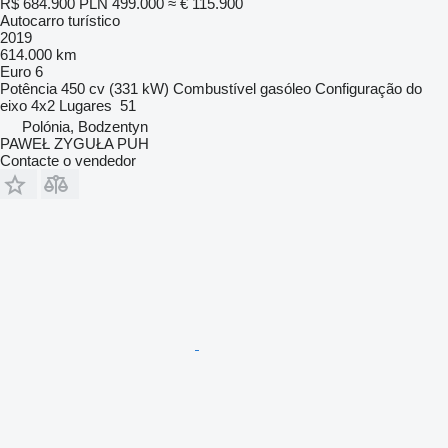
R$ 684.900
PLN 499.000
≈ € 115.900
Autocarro turístico
2019
614.000 km
Euro 6
Potência
450 cv (331 kW)
Combustível
gasóleo
Configuração do
eixo
4x2
Lugares
51
Polónia, Bodzentyn
PAWEŁ ZYGUŁA PUH
Contacte o vendedor