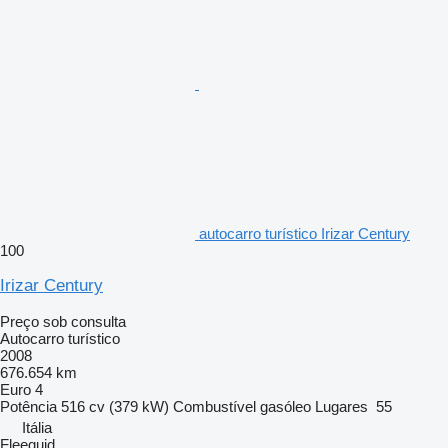
autocarro turístico Irizar Century
100
Irizar Century
Preço sob consulta
Autocarro turístico
2008
676.654 km
Euro 4
Potência
516 cv (379 kW)
Combustível
gasóleo
Lugares
55
Itália
Fleequid