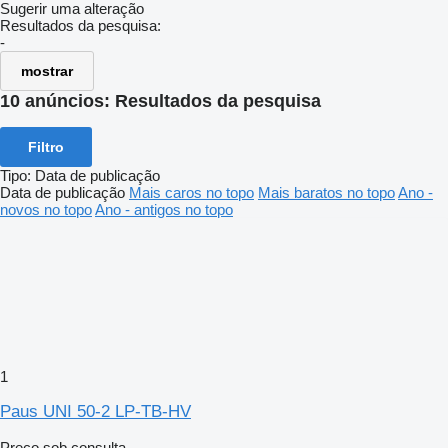
Sugerir uma alteração
Resultados da pesquisa:
-
mostrar
10 anúncios:
Resultados da pesquisa
Filtro
Tipo
:
Data de publicação
Data de publicação
Mais caros no topo
Mais baratos no topo
Ano -
novos no topo
Ano - antigos no topo
1
Paus UNI 50-2 LP-TB-HV
Preço sob consulta